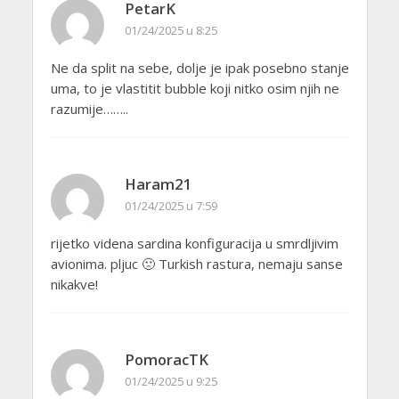
PetarK
01/24/2025 u 8:25
Ne da split na sebe, dolje je ipak posebno stanje
uma, to je vlastitit bubble koji nitko osim njih ne
razumije……..
Haram21
01/24/2025 u 7:59
rijetko videna sardina konfiguracija u smrdljivim
avionima. pljuc 🙁 Turkish rastura, nemaju sanse
nikakve!
PomoracTK
01/24/2025 u 9:25