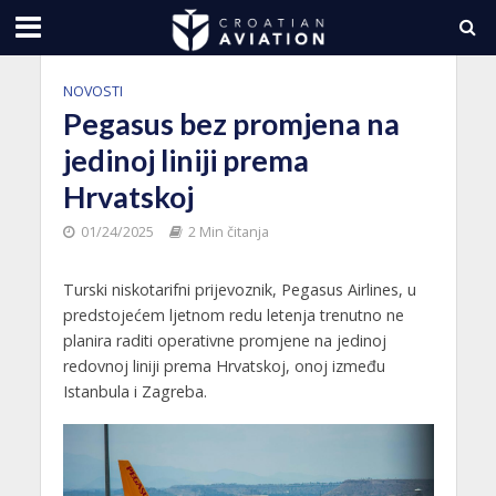
NOVOSTI
Pegasus bez promjena na
jedinoj liniji prema
Hrvatskoj
01/24/2025
2 Min čitanja
Turski niskotarifni prijevoznik, Pegasus Airlines, u
predstojećem ljetnom redu letenja trenutno ne
planira raditi operativne promjene na jedinoj
redovnoj liniji prema Hrvatskoj, onoj između
Istanbula i Zagreba.