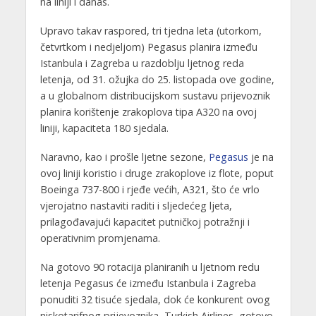
na liniji i danas.
Upravo takav raspored, tri tjedna leta (utorkom,
četvrtkom i nedjeljom) Pegasus planira između
Istanbula i Zagreba u razdoblju ljetnog reda
letenja, od 31. ožujka do 25. listopada ove godine,
a u globalnom distribucijskom sustavu prijevoznik
planira korištenje zrakoplova tipa A320 na ovoj
liniji, kapaciteta 180 sjedala.
Naravno, kao i prošle ljetne sezone,
Pegasus
je na
ovoj liniji koristio i druge zrakoplove iz flote, poput
Boeinga 737-800 i rjeđe većih, A321, što će vrlo
vjerojatno nastaviti raditi i sljedećeg ljeta,
prilagođavajući kapacitet putničkoj potražnji i
operativnim promjenama.
Na gotovo 90 rotacija planiranih u ljetnom redu
letenja Pegasus će između Istanbula i Zagreba
ponuditi 32 tisuće sjedala, dok će konkurent ovog
niskotarifnog prijevoznika, Turkish Airlines, gotovo