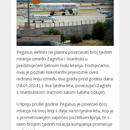
Pegasus Airlines ne planira povećavati broj tjednih
rotacija između Zagreba i Istanbula u
predstojećem ljetnom redu letenja. Podsjećamo,
ovaj je poznati niskotarifni prijevoznik uveo
redovnu liniju između dva grada pred godinu dana
(18.01.2024.) s dva tjedna leta, povezujući Zagreb
s istanbulskom zračnom lukom Sabiha Gökçen.
U lipnju prošle godine Pegasus je povećao broj
rotacija na ovoj liniji s dvije na tri tjedna leta, koji je
s prometovanjem započeo početkom lipnja, te s
istim brojem tjednih rotacija kompanija prometuje