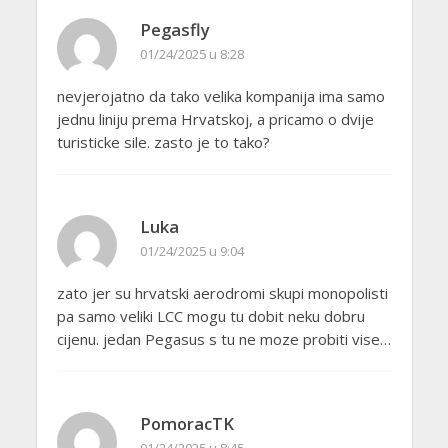
Pegasfly
01/24/2025 u 8:28
nevjerojatno da tako velika kompanija ima samo
jednu liniju prema Hrvatskoj, a pricamo o dvije
turisticke sile. zasto je to tako?
Luka
01/24/2025 u 9:04
zato jer su hrvatski aerodromi skupi monopolisti
pa samo veliki LCC mogu tu dobit neku dobru
cijenu. jedan Pegasus s tu ne moze probiti vise…
PomoracTK
01/24/2025 u 8:45