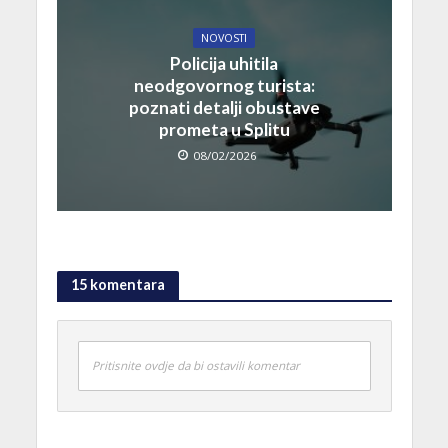
NOVOSTI
Policija uhitila
neodgovornog turista:
poznati detalji obustave
prometa u Splitu
08/02/2026
15 komentara
Pritisnite ovdje da bi ostavili komentar