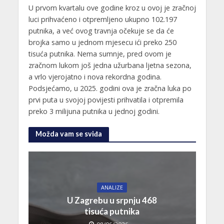
U prvom kvartalu ove godine kroz u ovoj je zračnoj
luci prihvaćeno i otpremljeno ukupno 102.197
putnika, a već ovog travnja očekuje se da će
brojka samo u jednom mjesecu ići preko 250
tisuća putnika. Nema sumnje, pred ovom je
zračnom lukom još jedna užurbana ljetna sezona,
a vrlo vjerojatno i nova rekordna godina.
Podsjećamo, u 2025. godini ova je zračna luka po
prvi puta u svojoj povijesti prihvatila i otpremila
preko 3 milijuna putnika u jednoj godini.
Možda vam se sviđa
ANALIZE
U Zagrebu u srpnju 468
tisuća putnika