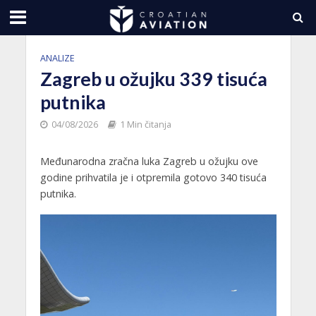
ANALIZE
Zagreb u ožujku 339 tisuća
putnika
04/08/2026
1 Min čitanja
Međunarodna zračna luka Zagreb u ožujku ove
godine prihvatila je i otpremila gotovo 340 tisuća
putnika.