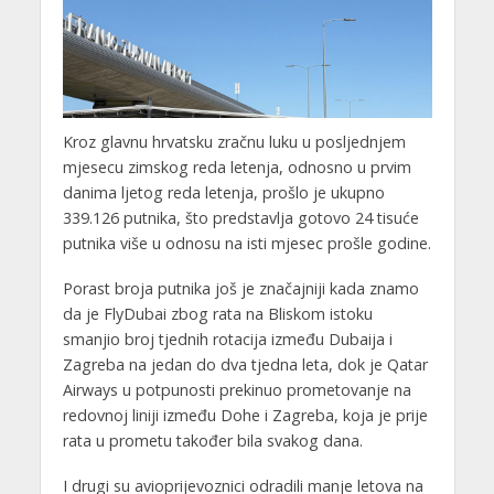
Kroz glavnu hrvatsku zračnu luku u posljednjem
mjesecu zimskog reda letenja, odnosno u prvim
danima ljetog reda letenja, prošlo je ukupno
339.126 putnika, što predstavlja gotovo 24 tisuće
putnika više u odnosu na isti mjesec prošle godine.
Porast broja putnika još je značajniji kada znamo
da je FlyDubai zbog rata na Bliskom istoku
smanjio broj tjednih rotacija između Dubaija i
Zagreba na jedan do dva tjedna leta, dok je Qatar
Airways u potpunosti prekinuo prometovanje na
redovnoj liniji između Dohe i Zagreba, koja je prije
rata u prometu također bila svakog dana.
I drugi su avioprijevoznici odradili manje letova na