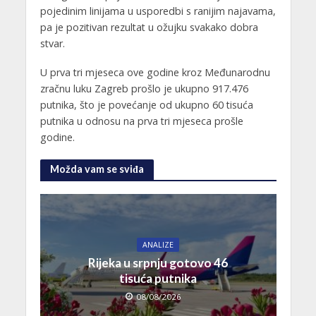
pojedinim linijama u usporedbi s ranijim najavama,
pa je pozitivan rezultat u ožujku svakako dobra
stvar.
U prva tri mjeseca ove godine kroz Međunarodnu
zračnu luku Zagreb prošlo je ukupno 917.476
putnika, što je povećanje od ukupno 60 tisuća
putnika u odnosu na prva tri mjeseca prošle
godine.
Možda vam se sviđa
ANALIZE
Rijeka u srpnju gotovo 46
tisuća putnika
08/08/2026