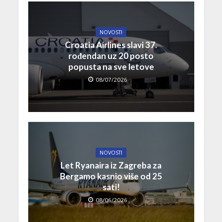
NOVOSTI
Croatia Airlines slavi 37.
rođendan uz 20 posto
popusta na sve letove
08/07/2026
NOVOSTI
Let Ryanaira iz Zagreba za
Bergamo kasnio više od 25
sati!
08/06/2026