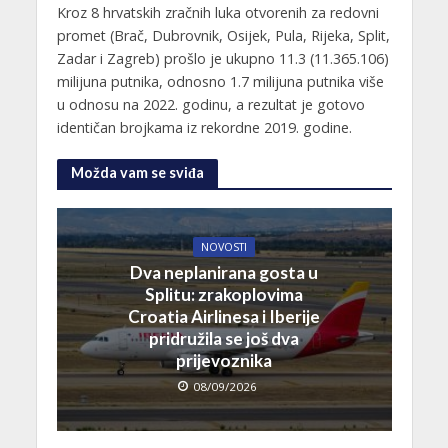
Kroz 8 hrvatskih zračnih luka otvorenih za redovni
promet (Brač, Dubrovnik, Osijek, Pula, Rijeka, Split,
Zadar i Zagreb) prošlo je ukupno 11.3 (11.365.106)
milijuna putnika, odnosno 1.7 milijuna putnika više
u odnosu na 2022. godinu, a rezultat je gotovo
identičan brojkama iz rekordne 2019. godine.
Možda vam se sviđa
NOVOSTI
Dva neplanirana gosta u
Splitu: zrakoplovima
Croatia Airlinesa i Iberije
pridružila se još dva
prijevoznika
08/09/2026