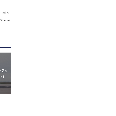
ini s
 vrata
: Za
est