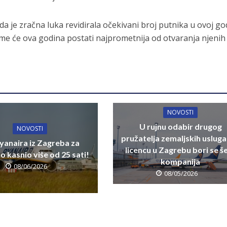
a je zračna luka revidirala očekivani broj putnika u ovoj god
čime će ova godina postati najprometnija od otvaranja njenih
NOVOSTI
U rujnu odabir drugog
NOVOSTI
pružatelja zemaljskih usluga
yanaira iz Zagreba za
licencu u Zagrebu bori se š
 kasnio više od 25 sati!
kompanija
08/06/2026
08/05/2026