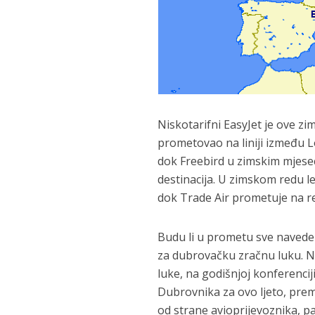
Niskotarifni EasyJet je ove z
prometovao na liniji između L
dok Freebird u zimskim mjese
destinacija. U zimskom redu l
dok Trade Air prometuje na re
Budu li u prometu sve navedene
za dubrovačku zračnu luku. No,
luke, na godišnjoj konferenciji
Dubrovnika za ovo ljeto, prema
od strane avioprijevoznika, pa