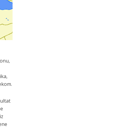
zonu,
ika,
jekom.
ultat
ne
iz
jene