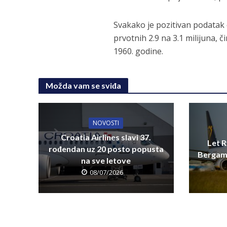
Svakako je pozitivan podatak d
prvotnih 2.9 na 3.1 milijuna, 
1960. godine.
Možda vam se sviđa
NOVOSTI
Croatia Airlines slavi 37.
Let R
rođendan uz 20 posto popusta
Bergamo
na sve letove
08/07/2026