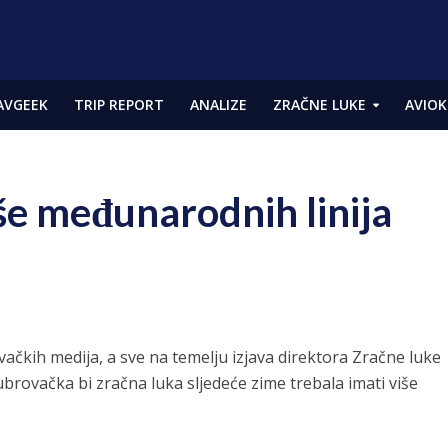
AVGEEK
TRIP REPORT
ANALIZE
ZRAČNE LUKE
AVIOK
še međunarodnih linija
ačkih medija, a sve na temelju izjava direktora Zračne luke
brovačka bi zračna luka sljedeće zime trebala imati više
.