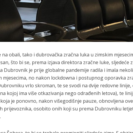
e na obali, tako i dubrovačka zračna luka u zimskim mjeseci
 san, što bi se, prema izjava direktora zračne luke, sljedeće 
a Dubrovnik je prije globalne pandemije radila i imala nekol
im mjesecima, no nakon lockdowna i postupnog oporavka z
ubrovniku vrlo skroman, te se svodi na dvije redovne linije,
na kojoj ima više otkazivanja nego odrađenih letova), te linij
t koja je ponovno, nakon višegodišnje pauze, obnovljena ov
ih prijevoznika, osobito onih koji su prema Dubrovniku letjet
.