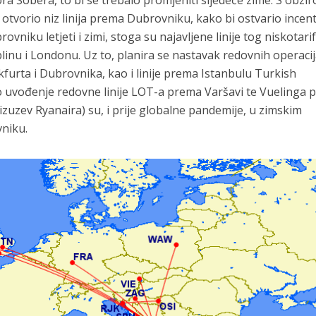
ra Šobera, to bi se trebalo promjeniti sljedeće zime. S obzi
 otvorio niz linija prema Dubrovniku, kako bi ostvario incen
niku letjeti i zimi, stoga su najavljene linije tog niskotar
inu i Londonu. Uz to, planira se nastavak redovnih operaci
kfurta i Dubrovnika, kao i linije prema Istanbulu Turkish
o uvođenje redovne linije LOT-a prema Varšavi te Vuelinga
 (izuzev Ryanaira) su, i prije globalne pandemije, u zimskim
vniku.