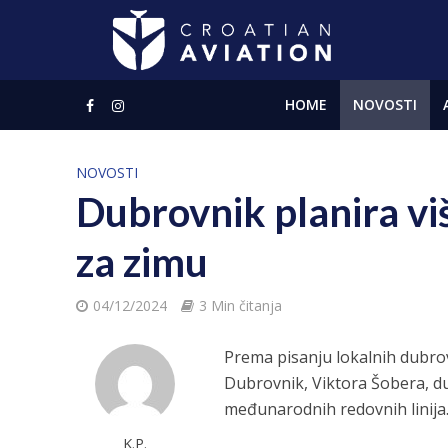
HOME
NOVOSTI
NOVOSTI
Dubrovnik planira vi
za zimu
04/12/2024
3 Min čitanja
Prema pisanju lokalnih dubrov
Dubrovnik, Viktora Šobera, du
međunarodnih redovnih linija
K.P.