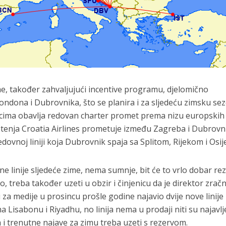
ime, također zahvaljujući incentive programu, djelomično
ondona i Dubrovnika, što se planira i za sljedeću zimsku se
cima obavlja redovan charter promet prema nizu europskih
etenja Croatia Airlines prometuje između Zagreba i Dubrovn
dovnoj liniji koja Dubrovnik spaja sa Splitom, Rijekom i Osi
 linije sljedeće zime, nema sumnje, bit će to vrlo dobar rez
 treba također uzeti u obzir i činjenicu da je direktor zrač
 za medije u prosincu prošle godine najavio dvije nove linije 
 Lisabonu i Riyadhu, no linija nema u prodaji niti su najavl
 i trenutne najave za zimu treba uzeti s rezervom.