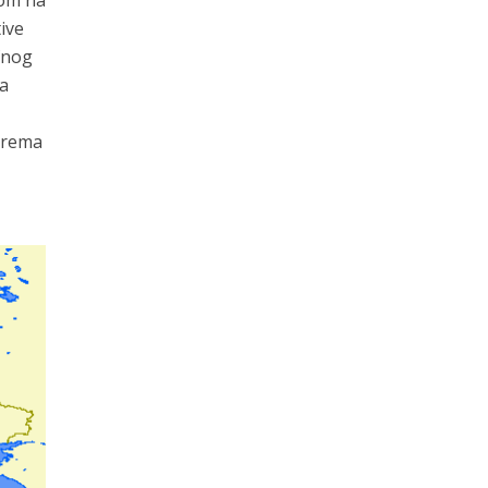
rom na
tive
ifnog
ja
 prema