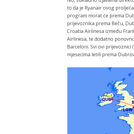
No, sukladno izjavama direkto
to da je Ryanair ovog proljeća
program morat će prema Dubrov
prijevoznika prema Beču, Dubl
Croatia Airlinesa između Fran
Airlinesa, te dodatno ponovn
Barceloni. Svi ovi prijevoznici
mjesecima letili prema Dubro