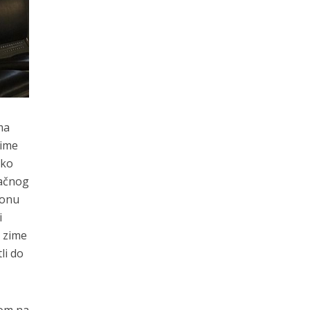
ma
zime
iko
račnog
 onu
i
e zime
li do