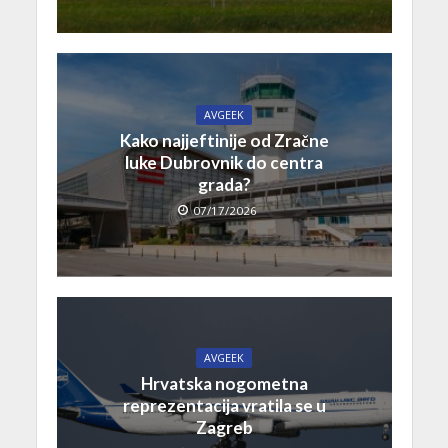
AVGEEK
Kako najjeftinije od Zračne
luke Dubrovnik do centra
grada?
07/17/2026
AVGEEK
Hrvatska nogometna
reprezentacija vratila se u
Zagreb