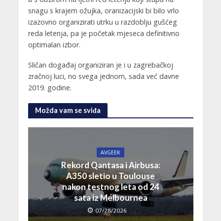
snagu s krajem ožujka, oranizacijski bi bilo vrlo
izazovno organizirati utrku u razdoblju gušćeg
reda letenja, pa je početak mjeseca definitivno
optimalan izbor.
Sličan događaj organiziran je i u zagrebačkoj
zračnoj luci, no svega jednom, sada već davne
2019. godine.
Možda vam se sviđa
AVGEEK
Rekord Qantasa i Airbusa:
A350 sletio u Toulouse
nakon testnog leta od 24
sata iz Melbournea
07/28/2026