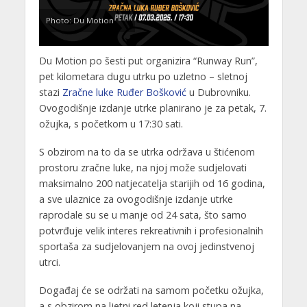
Photo: Du Motion
Du Motion po šesti put organizira “Runway Run”,
pet kilometara dugu utrku po uzletno – sletnoj
stazi
Zračne luke Ruđer Bošković
u Dubrovniku.
Ovogodišnje izdanje utrke planirano je za petak, 7.
ožujka, s početkom u 17:30 sati.
S obzirom na to da se utrka održava u štićenom
prostoru zračne luke, na njoj može sudjelovati
maksimalno 200 natjecatelja starijih od 16 godina,
a sve ulaznice za ovogodišnje izdanje utrke
raprodale su se u manje od 24 sata, što samo
potvrđuje velik interes rekreativnih i profesionalnih
sportaša za sudjelovanjem na ovoj jedinstvenoj
utrci.
Događaj će se održati na samom početku ožujka,
a s obzirom na ljetni red letenja koji stupa na