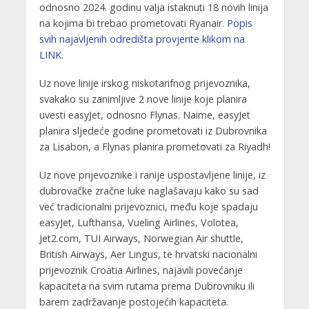
odnosno 2024. godinu valja istaknuti 18 novih linija
na kojima bi trebao prometovati Ryanair.
Popis
svih najavljenih odredišta provjerite klikom na
LINK
.
Uz nove linije irskog niskotarifnog prijevoznika,
svakako su zanimljive 2 nove linije koje planira
uvesti easyJet, odnosno Flynas. Naime, easyJet
planira sljedeće godine prometovati iz Dubrovnika
za Lisabon, a Flynas planira prometovati za Riyadh!
Uz nove prijevoznike i ranije uspostavljene linije, iz
dubrovačke zračne luke naglašavaju kako su sad
već tradicionalni prijevoznici, među koje spadaju
easyJet, Lufthansa, Vueling Airlines, Volotea,
Jet2.com, TUI Airways, Norwegian Air shuttle,
British Airways, Aer Lingus, te hrvatski nacionalni
prijevoznik Croatia Airlines, najavili povećanje
kapaciteta na svim rutama prema Dubrovniku ili
barem zadržavanje postojećih kapaciteta.