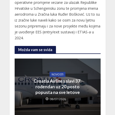
operativne promjene vezane za ulazak Republike
Hrvatske u Schengensku zonu te promjena imena
aerodroma u Zračna luka Ruđer Bošković. Uz to su
iz zračne luke naveli kako se osim za novu ljetnu
sezonu pripremaju i za nove projekte među kojima
je uvođenje EES (entry/exit sustava) i ETIAS-a u
2024.
Možda vam se sviđa
NOVOSTI
Croatia Airlines slavi 37.
rođendan uz 20 posto
popusta na sve letove
08/07/2026