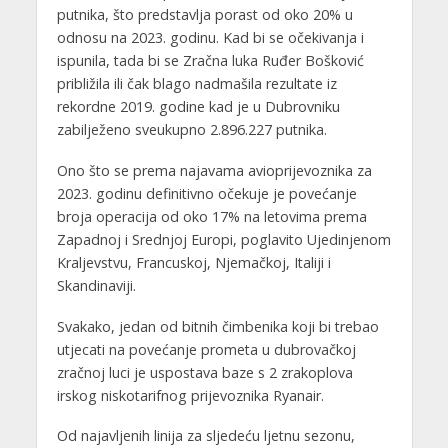
putnika, što predstavlja porast od oko 20% u
odnosu na 2023. godinu. Kad bi se očekivanja i
ispunila, tada bi se Zračna luka Ruđer Bošković
približila ili čak blago nadmašila rezultate iz
rekordne 2019. godine kad je u Dubrovniku
zabilježeno sveukupno 2.896.227 putnika.
Ono što se prema najavama avioprijevoznika za
2023. godinu definitivno očekuje je povećanje
broja operacija od oko 17% na letovima prema
Zapadnoj i Srednjoj Europi, poglavito Ujedinjenom
Kraljevstvu, Francuskoj, Njemačkoj, Italiji i
Skandinaviji.
Svakako, jedan od bitnih čimbenika koji bi trebao
utjecati na povećanje prometa u dubrovačkoj
zračnoj luci je uspostava baze s 2 zrakoplova
irskog niskotarifnog prijevoznika Ryanair.
Od najavljenih linija za sljedeću ljetnu sezonu,