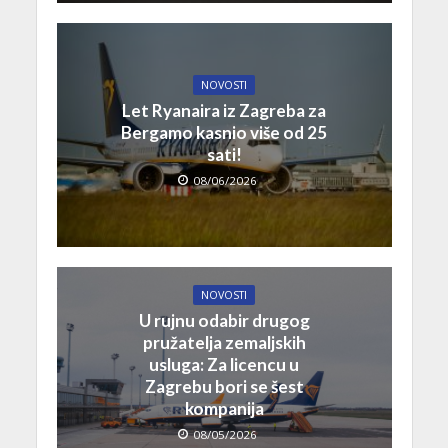
NOVOSTI
Let Ryanaira iz Zagreba za
Bergamo kasnio više od 25
sati!
08/06/2026
NOVOSTI
U rujnu odabir drugog
pružatelja zemaljskih
usluga: Za licencu u
Zagrebu bori se šest
kompanija
08/05/2026