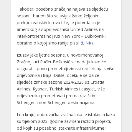
Također, posebno značajna najava za sljedeću
sezonu, barem što se uvijek žarko željenih
prekooceanskih letova tiče, je potvrda linije
američkog avioprijevoznika United Airlines na
interkontinentalnoj ruti New York – Dubrovnik i
obratno o kojoj smo ranije pisali (
LINK
).
Izuzev jake ljetne sezone, u novoimenovanoj
Zračnoj luci Ruđer Bošković se nadaju kako će
osigurati i puno prometniji zimski red letenja s više
prijevoznika i linija. Dakle, očekuje se da će
sljedeće zimske sezone 2024/2025 uz Croatia
Airlines, Ryanair, Turkish Airlines i easyJet, više
prijevoznika prometovati prema različitim
Schengen i non-Schengen destinacijama.
I na kraju, dubrovačka zračna luka je istaknula kako
su tijekom 2023. godine završeni različiti projekti,
od kojih su posebno istaknute infrastrukturne i