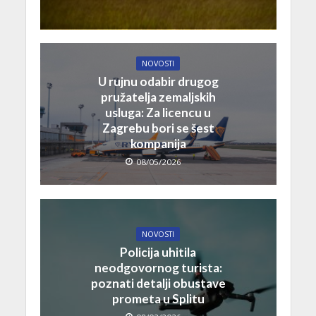
NOVOSTI
U rujnu odabir drugog
pružatelja zemaljskih
usluga: Za licencu u
Zagrebu bori se šest
kompanija
08/05/2026
NOVOSTI
Policija uhitila
neodgovornog turista:
poznati detalji obustave
prometa u Splitu