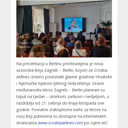
Photo: Croatia
Airlines
Na prezentaciji u Berlinu predstavljena je nova
sezonska linija Zagreb – Berlin, kojom će Croatia
Airlines izravno povezivati glavne gradove Hrvatske
i Njemačke tijekom ljetnog reda letenja. Izravni
međunarodni letovi Zagreb – Berlin planirani su
triput na tjedan – utorkom, petkom i nedjeljom, u
razdoblju od 21. svibnja do kraja listopada ove
godine. Povratne zrakoplovne karte za letove na
ovoj liniji putnicima su dostupne na internetskim
stranicama
www.croatiaairlines.com
po cijeni već