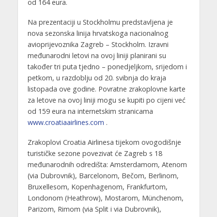
od 164 eura.
Na prezentaciji u Stockholmu predstavljena je
nova sezonska linija hrvatskoga nacionalnog
avioprijevoznika Zagreb – Stockholm. Izravni
međunarodni letovi na ovoj liniji planirani su
također tri puta tjedno – ponedjeljkom, srijedom i
petkom, u razdoblju od 20. svibnja do kraja
listopada ove godine. Povratne zrakoplovne karte
za letove na ovoj liniji mogu se kupiti po cijeni već
od 159 eura na internetskim stranicama
www.croatiaairlines.com
.
Zrakoplovi Croatia Airlinesa tijekom ovogodišnje
turističke sezone povezivat će Zagreb s 18
međunarodnih odredišta: Amsterdamom, Atenom
(via Dubrovnik), Barcelonom, Bečom, Berlinom,
Bruxellesom, Kopenhagenom, Frankfurtom,
Londonom (Heathrow), Mostarom, Münchenom,
Parizom, Rimom (via Split i via Dubrovnik),