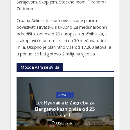
Sarajevom, Skopljem, Stockholmom, Tiranom i
Zürichom.
Croatia Airlines tijekom ove sezone planira
povezivati Hrvatsku s ukupno 28 međunarodnih
odredišta, odnosno 29 europskih zračnih luka, a
zrakoplovi će pritom letjeti na 50 međunarodnih
linija. Ukupno je planirano više od 17.200 letova, a
u ponudi će biti gotovo 2 milijuna sjedala.
Možda vam se sviđa
NOVOSTI
Let Ryanaira iz Zagreba za
Bergamo kasnio više od 25
sati!
08/06/2026