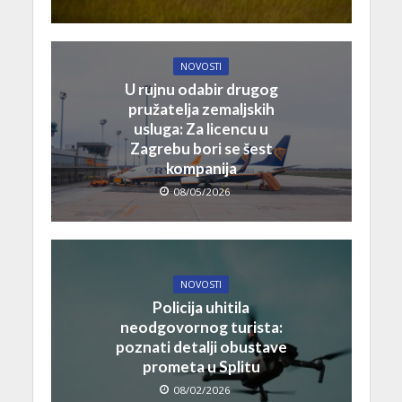
NOVOSTI
U rujnu odabir drugog
pružatelja zemaljskih
usluga: Za licencu u
Zagrebu bori se šest
kompanija
08/05/2026
NOVOSTI
Policija uhitila
neodgovornog turista:
poznati detalji obustave
prometa u Splitu
08/02/2026