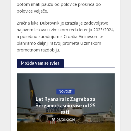
potom imati pauzu od polovice prosinca do
polovice veljače.
Zračna luka Dubrovnik je izrazila je zadovoljstvo
najavom letova u zimskom redu letenja 2023/2024,
a posebno suradnjom s Croatia Airlinesom te
planiramo daljnji razvoj prometa u zimskom
prometnom razdoblju.
Možda vam se sviđa
NOVOSTI
Let Ryanaira iz Zagreba za
Bergamo kasnio više od 25
sati!
08/06/2026