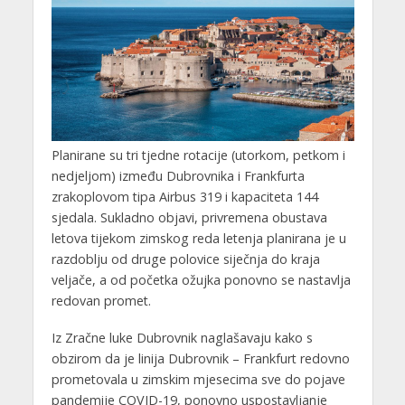
Planirane su tri tjedne rotacije (utorkom, petkom i
nedjeljom) između Dubrovnika i Frankfurta
zrakoplovom tipa Airbus 319 i kapaciteta 144
sjedala. Sukladno objavi, privremena obustava
letova tijekom zimskog reda letenja planirana je u
razdoblju od druge polovice siječnja do kraja
veljače, a od početka ožujka ponovno se nastavlja
redovan promet.
Iz Zračne luke Dubrovnik naglašavaju kako s
obzirom da je linija Dubrovnik – Frankfurt redovno
prometovala u zimskim mjesecima sve do pojave
pandemije COVID-19, ponovno uspostavljanje