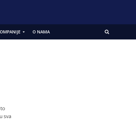
OMPANIJE
O NAMA
sto
u sva