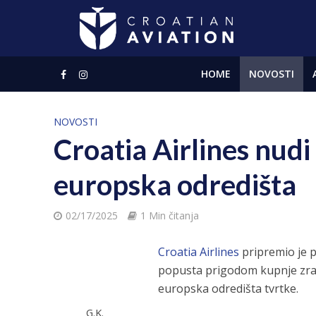
HOME
NOVOSTI
NOVOSTI
Croatia Airlines nudi
europska odredišta
02/17/2025
1 Min čitanja
Croatia Airlines
pripremio je 
popusta prigodom kupnje zrako
europska odredišta tvrtke.
G.K.