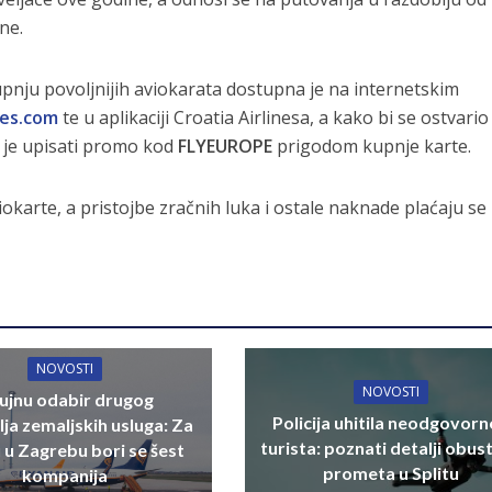
ne.
pnju povoljnijih aviokarata dostupna je na internetskim
nes.com
te u aplikaciji Croatia Airlinesa, a kako bi se ostvario
 je upisati promo kod
FLYEUROPE
prigodom kupnje karte.
okarte, a pristojbe zračnih luka i ostale naknade plaćaju se
NOVOSTI
NOVOSTI
rujnu odabir drugog
Policija uhitila neodgovor
lja zemaljskih usluga: Za
turista: poznati detalji obus
u u Zagrebu bori se šest
prometa u Splitu
kompanija