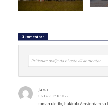
3 komentara
Pritisnite ovdje da bi ostavili komentar
Jana
02/17/2025 u 16:22
taman uletilo, bukirala Amsterdam sa 