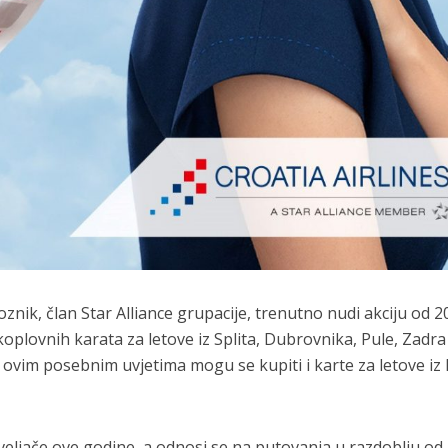
oznik, član Star Alliance grupacije, trenutno nudi akciju od 2
plovnih karata za letove iz Splita, Dubrovnika, Pule, Zadra
 ovim posebnim uvjetima mogu se kupiti i karte za letove iz 
veljače ove godine, a odnosi se na putovanja u razdoblju od 