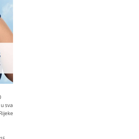
0
 u sva
Rijeke
15.