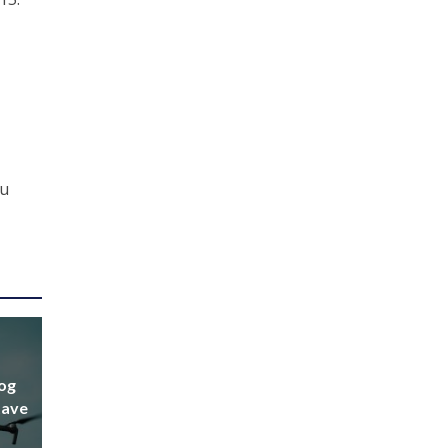
 u
nog
tave