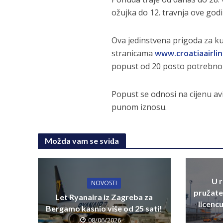
ožujka do 12. travnja ove godi
Ova jedinstvena prigoda za ku
stranicama
www.croatiaairli
popust od 20 posto potrebno
Popust se odnosi na cijenu avi
punom iznosu.
Možda vam se sviđa
U 
NOVOSTI
pružate
Let Ryanaira iz Zagreba za
licenc
Bergamo kasnio više od 25 sati!
08/06/2026