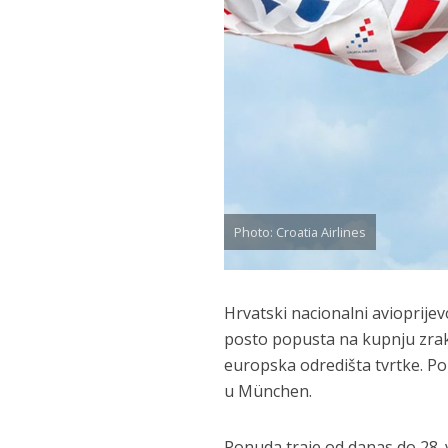
Photo: Croatia Airlines
Hrvatski nacionalni avioprijev
posto popusta na kupnju zrako
europska odredišta tvrtke. Po
u München.
Ponuda traje od danas do 28. 