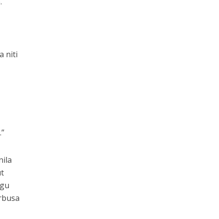
.
 niti
.”
nila
ut
ogu
irbusa