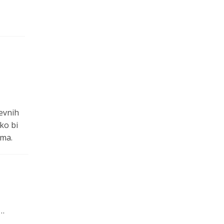
nevnih
ko bi
ama.
a…