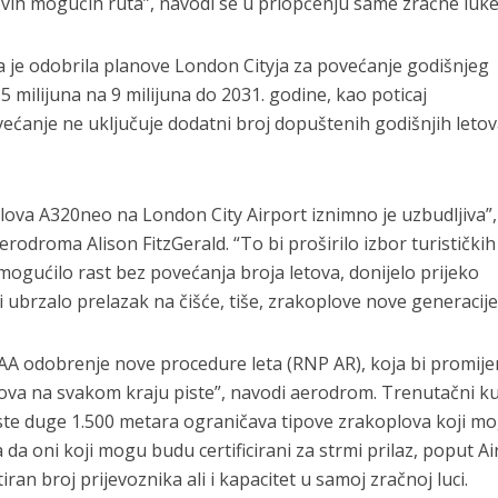
novih mogućih ruta”, navodi se u priopćenju same zračne luke
a je odobrila planove London Cityja za povećanje godišnjeg
5 milijuna na 9 milijuna do 2031. godine, kao poticaj
anje ne uključuje dodatni broj dopuštenih godišnjih letova
va A320neo na London City Airport iznimno je uzbudljiva”,
 aerodroma Alison FitzGerald. “To bi proširilo izbor turističkih
mogućilo rast bez povećanja broja letova, donijelo prijeko
 ubrzalo prelazak na čišće, tiše, zrakoplove nove generacije
AA odobrenje nove procedure leta (RNP AR), koja bi promije
plova na svakom kraju piste”, navodi aerodrom. Trenutačni k
iste duge 1.500 metara ograničava tipove zrakoplova koji m
a da oni koji mogu budu certificirani za strmi prilaz, poput A
tiran broj prijevoznika ali i kapacitet u samoj zračnoj luci.