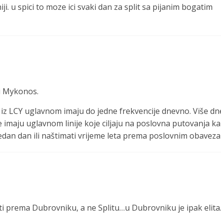
ji. u spici to moze ici svaki dan za split sa pijanim bogatim
 i Mykonos.
je iz LCY uglavnom imaju do jedne frekvencije dnevno. Više d
e imaju uglavnom linije koje ciljaju na poslovna putovanja ka
u jedan dan ili naštimati vrijeme leta prema poslovnim obavez
jeti prema Dubrovniku, a ne Splitu…u Dubrovniku je ipak elit