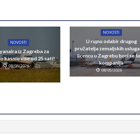
NOVOSTI
U rujnu odabir drugog
NOVOSTI
pružatelja zemaljskih usluga
yanaira iz Zagreba za
licencu u Zagrebu bori se š
 kasnio više od 25 sati!
kompanija
08/06/2026
08/05/2026