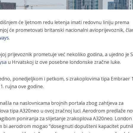
dišnjem će ljetnom redu letenja imati redovnu liniju prema
 njoj će prometovati britanski nacionalni avioprijevoznik, čla
rways
.
kojoj prijevoznik prometuje već nekoliko godina, a ujedno je S
ysa
u Hrvatskoj iz ove posebne londonske zračne luke.
 tjedno, ponedjeljkom i petkom, s zrakoplovima tipa Embraer 1
 1. rujna ove godine.
 našla na naslovnicama brojnih portala zbog zahtjeva za
ova tipa A320neo u ovoj zračnoj luci. Aerodrom predlaže n
agibom poniranja za slijetanje zrakoplova A320neo. London 
jim bi aerodrom mogao “dosegnuti dopušteni kapacitet putni