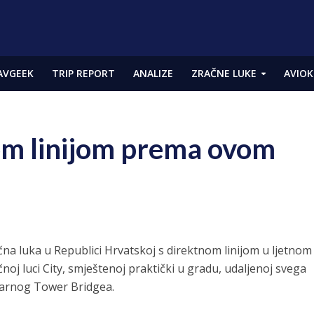
AVGEEK
TRIP REPORT
ANALIZE
ZRAČNE LUKE
AVIOK
tnom linijom prema ovom
ačna luka u Republici Hrvatskoj s direktnom linijom u ljetnom
oj luci City, smještenoj praktički u gradu, udaljenoj svega
darnog Tower Bridgea.