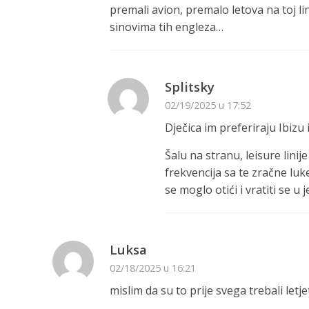
premali avion, premalo letova na toj lini
sinovima tih engleza…
Splitsky
02/19/2025 u 17:52
Dječica im preferiraju Ibizu
Šalu na stranu, leisure lini
frekvencija sa te zračne luk
se moglo otići i vratiti se 
Luksa
02/18/2025 u 16:21
mislim da su to prije svega trebali let