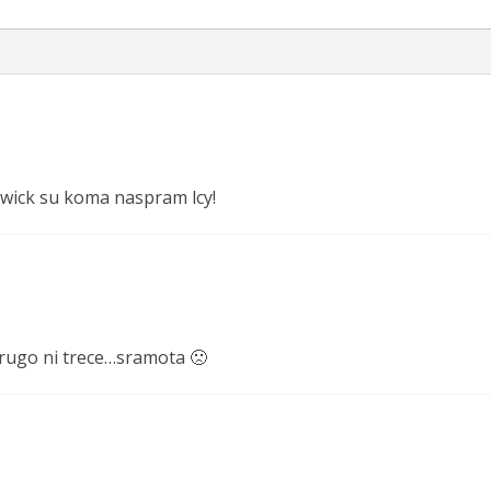
twick su koma naspram lcy!
 drugo ni trece…sramota 🙁