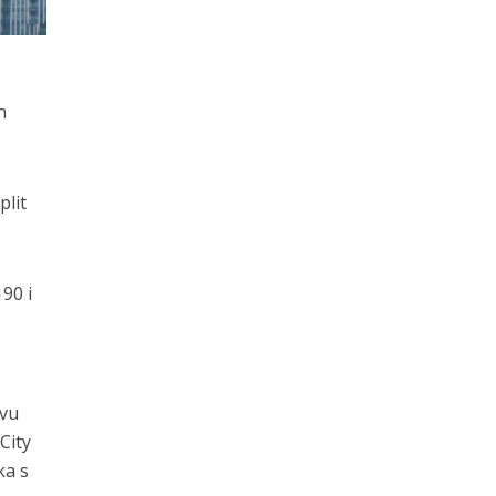
n
plit
90 i
ovu
City
ka s