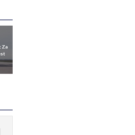
: Za
est