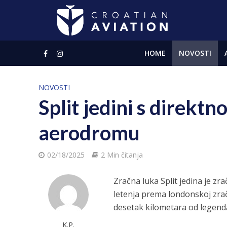
HOME
NOVOSTI
NOVOSTI
Split jedini s direk
aerodromu
02/18/2025
2 Min čitanja
Zračna luka Split jedina je zr
letenja prema londonskoj zračn
desetak kilometara od legen
K.P.