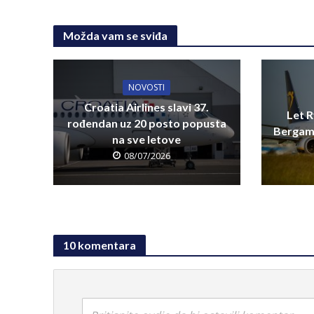
Možda vam se sviđa
NOVOSTI
Croatia Airlines slavi 37.
Let R
rođendan uz 20 posto popusta
Bergamo
na sve letove
08/07/2026
10 komentara