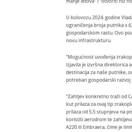
manje letova” i “otvoriti niz 
U kolovozu 2024. godine Vlad
ograničenja broja putnika s 6,
gospodarskom rastu. Ovo poveć
novu infrastrukturu.
“Mogućnost uvođenja zrakoplo
izjavila je izvršna direktorica
destinacija za naše putnike, o
potreban gospodarski razvoj i
“Zahtjev konkretno traži od C
kut prilaza za ovaj tip zrako
prilaza od 5,5 stupnjeva na p
koristiti aerodrom te zahtijev
A220 ili Embraera, čime je limi