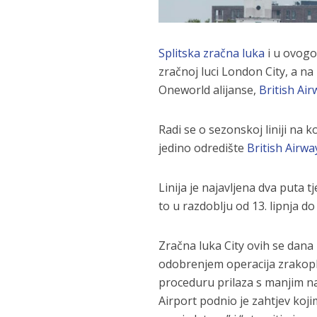
Splitska zračna luka
i u ovogo
zračnoj luci London City, a na
Oneworld alijanse,
British Ai
Radi se o sezonskoj liniji na 
jedino odredište
British Airwa
Linija je najavljena dva puta
to u razdoblju od 13. lipnja do
Zračna luka City ovih se dana
odobrenjem operacija zrakopl
proceduru prilaza s manjim n
Airport podnio je zahtjev ko