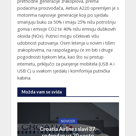
prethodne generacije zrakoplova, prema
podacima proizvođača, Airbus A220 opremljen je s
motorima najnovije generacije koji po sjedalu
smanjuju buku za 50% i imaju 25% nižu potrošnju
goriva i emisije CO2 te 40% nižu emisiju dušikovih
oksida (NOx). Putnici mogu očekivati višu
udobnost putovanja. Osim letenja u novim i tišim
zrakoplovima, na raspolaganju će im biti i druge
pogodnosti tijekom leta, kao što su pristup
internetu, priključci za punjenje mobitela (USB A i
USB C) u svakom sjedalu i komfornija putnička
kabina.
Možda vam se sviđa
NOVOSTI
Croatia Airlines slavi 37.
rođendan uz 20 posto