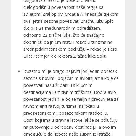
osigurava ono što je posebno važno
cjelogodišnju povezanost naše regije sa
svijetom. Zrakoplovi Croatia Airlinesa će tijekom
ove ljetne sezone povezivati Zračnu luku Split
d.o.o. s 21 međunarodnim odredištem,
odnosno 22 zračne luke, što će značajno
doprinjeti daljnjem rastu i razvoju turizma na
srednjedalmatinskom području – rekao je Pero
Bilas, zamjenik direktora Zračne luke Split.
Izuzetno mi je drago najaviti još jedan početak
sezone s novim i pojačanim aviolinijama koje će
povezivati našu županiju s ključnim
destinacijama i emitivnim tržištima. Dobra avio-
povezanost jedan je od temeljnih preduvjeta za
ravnomjerni razvoj turizma, naročito u
predsezonskom i posezonskom razdoblju.
Gosti koji imaju izravne letove lakše se odlučuju
na putovanje u određenu destinaciju, a ovo im
omogućuje da ljepote naše županije istraže i