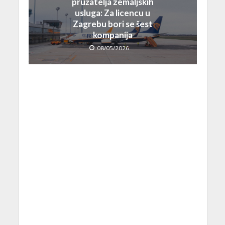
pružatelja zemaljskih
usluga: Za licencu u
Zagrebu bori se šest
kompanija
08/05/2026