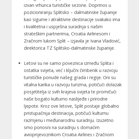
izvan vrhunca turističke sezone. Doprinos u
pozicioniranju Splitsko – dalmatinske županije
kao sigurne i atraktivne destinacije svakako ima
i kvalitetna i uspješna suradnja s našim
strateškim partnerima, Croatia Airlinesom i
Zračnom lukom Split – izjavila je Ivana Vladović,
direktorica TZ Splitsko-dalmatinske županije.
Letovi su ne samo poveznica između Splita i
ostatka svijeta, već i ključni čimbenik u razvoju
turističke ponude našeg grada i regije. Oni su
vitalna karika u razvoju turizma, potičući dolazak
posjetitelja iz svih krajeva svijeta te promičući
naše bogato kulturno naslijeđe i prirodne
ljepote. Kroz ove letove, Split postaje globalno
pristupačnija destinacija, potičući kulturnu
razmjenu i međunarodnu suradnju. Izuzetno
smo ponosni na suradnju s domaćim
avioprijevoznikom Croatia Airlines i Zračnom