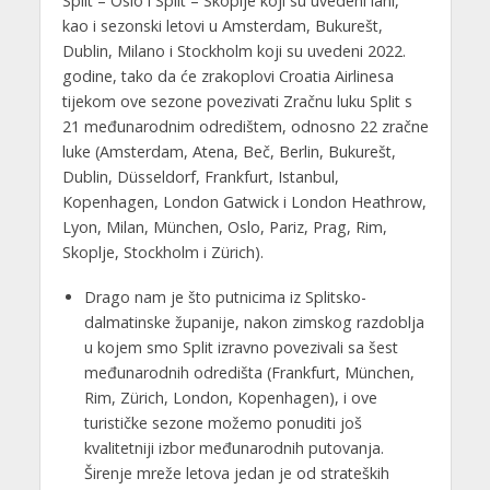
Split – Oslo i Split – Skoplje koji su uvedeni lani,
kao i sezonski letovi u Amsterdam, Bukurešt,
Dublin, Milano i Stockholm koji su uvedeni 2022.
godine, tako da će zrakoplovi Croatia Airlinesa
tijekom ove sezone povezivati Zračnu luku Split s
21 međunarodnim odredištem, odnosno 22 zračne
luke (Amsterdam, Atena, Beč, Berlin, Bukurešt,
Dublin, Düsseldorf, Frankfurt, Istanbul,
Kopenhagen, London Gatwick i London Heathrow,
Lyon, Milan, München, Oslo, Pariz, Prag, Rim,
Skoplje, Stockholm i Zürich).
Drago nam je što putnicima iz Splitsko-
dalmatinske županije, nakon zimskog razdoblja
u kojem smo Split izravno povezivali sa šest
međunarodnih odredišta (Frankfurt, München,
Rim, Zürich, London, Kopenhagen), i ove
turističke sezone možemo ponuditi još
kvalitetniji izbor međunarodnih putovanja.
Širenje mreže letova jedan je od strateških