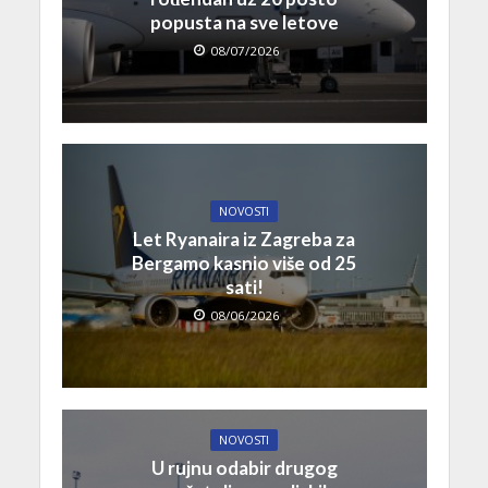
popusta na sve letove
08/07/2026
NOVOSTI
Let Ryanaira iz Zagreba za
Bergamo kasnio više od 25
sati!
08/06/2026
NOVOSTI
U rujnu odabir drugog