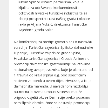
lukom Split te ostalim partnerima, koja je
ključna za održavanje konkurentnosti i
održivosti hrvatske turističke industrije te za
daljnji prosperitet i rast našeg grada i okolice –
rekla je Alijana Vukšić, direktorica Turističke
zajednice grada Splita.
Na konferenciji za medije govorilo se i o nastavku
suradnje Turističke zajednice Splitsko-dalmatinske
županije, Turističke zajednice grada Splita,
Hrvatske turističke zajednice i Croatia Airlinesa u
promociji dalmatinske gastronomije na letovima
nacionalnog avioprijevoznika, koje je planirano od
1. travnja do kraja srpnja o.g. pod specifičnim
nazivom za obrok u ovom dijelu Hrvatske, a to je
dalmatinska marenda. U navedenom razdoblju
putnici na letovima Croatia Airlinesa imat će
prigodu osjetiti okuse Dalmacije preko posebno
osmišljenih obroka, čime se nastavlja promocija