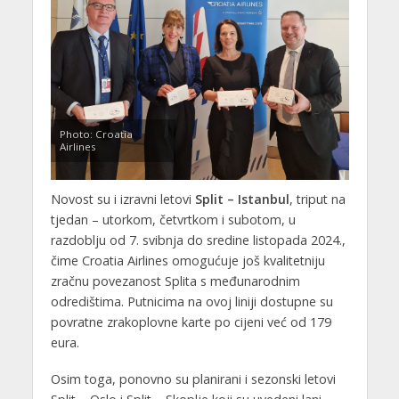
Photo: Croatia
Airlines
Novost su i izravni letovi
Split – Istanbul
, triput na
tjedan – utorkom, četvrtkom i subotom, u
razdoblju od 7. svibnja do sredine listopada 2024.,
čime Croatia Airlines omogućuje još kvalitetniju
zračnu povezanost Splita s međunarodnim
odredištima. Putnicima na ovoj liniji dostupne su
povratne zrakoplovne karte po cijeni već od 179
eura.
Osim toga, ponovno su planirani i sezonski letovi