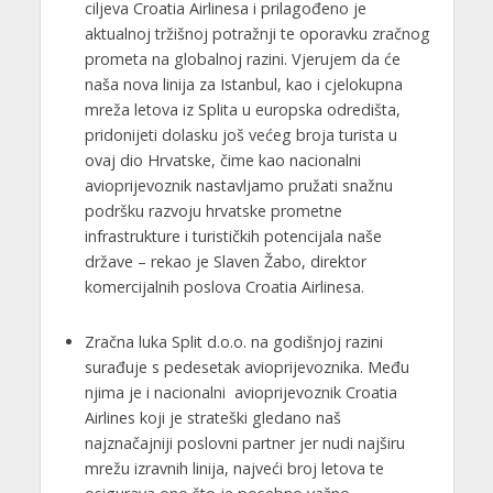
ciljeva Croatia Airlinesa i prilagođeno je
aktualnoj tržišnoj potražnji te oporavku zračnog
prometa na globalnoj razini. Vjerujem da će
naša nova linija za Istanbul, kao i cjelokupna
mreža letova iz Splita u europska odredišta,
pridonijeti dolasku još većeg broja turista u
ovaj dio Hrvatske, čime kao nacionalni
avioprijevoznik nastavljamo pružati snažnu
podršku razvoju hrvatske prometne
infrastrukture i turističkih potencijala naše
države – rekao je Slaven Žabo, direktor
komercijalnih poslova Croatia Airlinesa.
Zračna luka Split d.o.o. na godišnjoj razini
surađuje s pedesetak avioprijevoznika. Među
njima je i nacionalni avioprijevoznik Croatia
Airlines koji je strateški gledano naš
najznačajniji poslovni partner jer nudi najširu
mrežu izravnih linija, najveći broj letova te