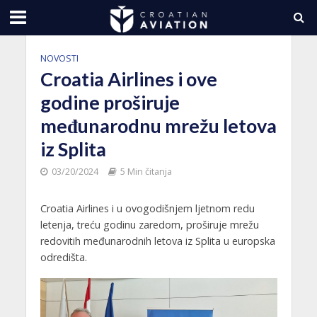
NOVOSTI
Croatia Airlines i ove
godine proširuje
međunarodnu mrežu letova
iz Splita
03/20/2024
5 Min čitanja
Croatia Airlines i u ovogodišnjem ljetnom redu
letenja, treću godinu zaredom, proširuje mrežu
redovitih međunarodnih letova iz Splita u europska
odredišta.