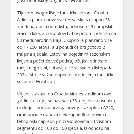
gastronomskog bogatstva Hrvatske.
Tijekom ovogodišnje turističke sezone Croatia
Airlines planira povezivati Hrvatsku s ukupno 28
međunarodnih odredišta, odnosno 29 europskih
zračnih luka, a zrakoplovi tvrtke pritom će letjeti na
50 međunarodnih linija. Ukupno je planirano više
od 17.200 letova, a u ponudi će biti gotovo 2
milijuna sjedala. Letovi na pojedinim sezonskim
linijama počet će već potkraj ožujka, odnosno
ranije nego lani, i obavljat će se sve do listopada
2024., što je važan doprinos produljenju turističke
sezone u Hrvatskoj.
Vrijedi istaknuti da Croatia Airlines sredinom ove
godine, u kojoj se navršava 35. obljetnica osnutka,
očekuje isporuku prvoga novog zrakoplova A220,
čime počinje obnova cjelokupne flote novim i
tehnološki naprednijim zrakoplovima u tržišnom
segmentu od 100 do 150 sjedala. U odnosu na