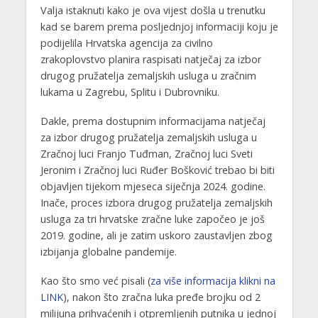
Valja istaknuti kako je ova vijest došla u trenutku
kad se barem prema posljednjoj informaciji koju je
podijelila Hrvatska agencija za civilno
zrakoplovstvo planira raspisati natječaj za izbor
drugog pružatelja zemaljskih usluga u zračnim
lukama u Zagrebu, Splitu i Dubrovniku.
Dakle, prema dostupnim informacijama natječaj
za izbor drugog pružatelja zemaljskih usluga u
Zračnoj luci Franjo Tuđman, Zračnoj luci Sveti
Jeronim i Zračnoj luci Ruđer Bošković trebao bi biti
objavljen tijekom mjeseca siječnja 2024. godine.
Inače, proces izbora drugog pružatelja zemaljskih
usluga za tri hrvatske zračne luke započeo je još
2019. godine, ali je zatim uskoro zaustavljen zbog
izbijanja globalne pandemije.
Kao što smo već pisali (
za više informacija klikni na
LINK
), nakon što zračna luka pređe brojku od 2
milijuna prihvaćenih i otpremljenih putnika u jednoj