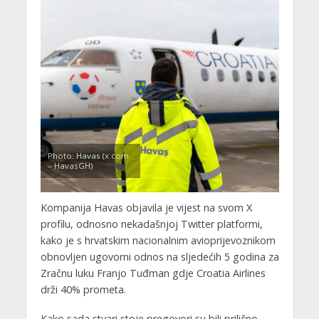
Photo: Havas (x.com
– HavasGH)
Kompanija Havas objavila je vijest na svom X
profilu, odnosno nekadašnjoj Twitter platformi,
kako je s hrvatskim nacionalnim avioprijevoznikom
obnovljen ugovorni odnos na sljedećih 5 godina za
Zračnu luku Franjo Tuđman gdje Croatia Airlines
drži 40% prometa.
Kako sada stvari stoje pregovori su bili prilično