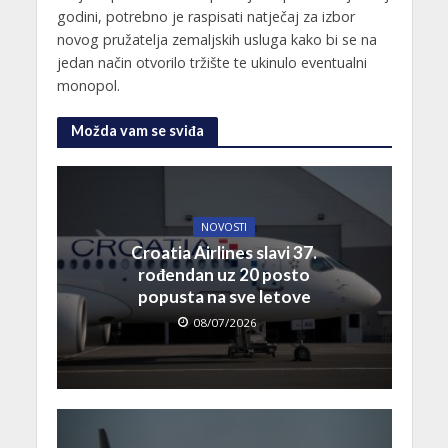
godini, potrebno je raspisati natječaj za izbor
novog pružatelja zemaljskih usluga kako bi se na
jedan način otvorilo tržište te ukinulo eventualni
monopol.
Možda vam se sviđa
NOVOSTI
Croatia Airlines slavi 37.
rođendan uz 20 posto
popusta na sve letove
08/07/2026