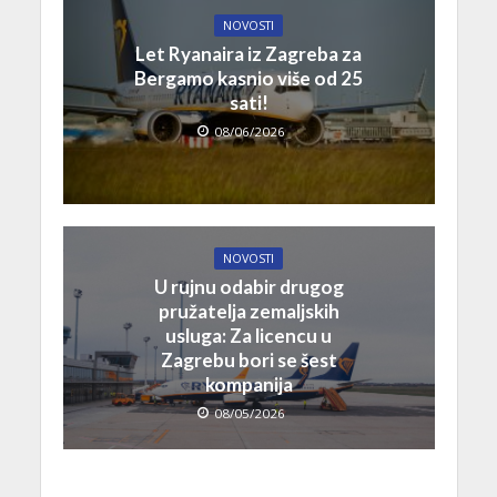
NOVOSTI
Let Ryanaira iz Zagreba za
Bergamo kasnio više od 25
sati!
08/06/2026
NOVOSTI
U rujnu odabir drugog
pružatelja zemaljskih
usluga: Za licencu u
Zagrebu bori se šest
kompanija
08/05/2026