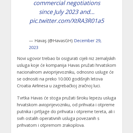
commercial negotiations
since July 2023 and…
pic.twitter.com/XtRA3R01a5
— Havaş (@HavasGH)
December 29,
2023
Novi ugovor trebao bi osigurati cijeli niz zemaljskih
usluga koje će kompanija Havas pružati hrvatskom
nacionalnom avioprijevozniku, odnosno usluge će
se odnositi na preko 10.000 godišnjih letova
Croatia Airlinesa u zagrebačkoj zračnoj luci.
Tvrtka Havas će stoga pružati široku lepezu usluga
hrvatskom avioprijevozniku, od prihvata i otpreme
putnika i prtljage do prihvata i otpreme tereta, ali i
svih ostalih operativnih usluga povezanih s
prihvatom i otpremom zrakoplova.