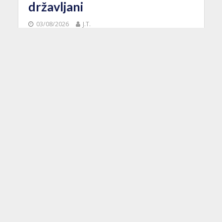
državljani
03/08/2026
J.T.
Posebnim repatrijacijskim letom Croatia Airlinesa
na relaciji Rijad – Zagreb u subotu poslijepodne
u Hrvatsku je vraćeno 150 osoba, među kojima
je 27...
NOVOSTI
Air France najavio A220