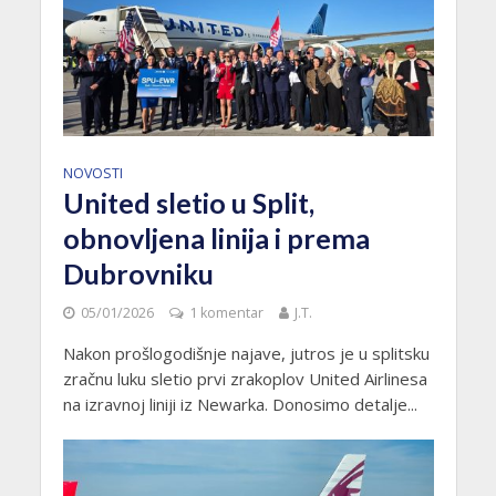
NOVOSTI
United sletio u Split,
obnovljena linija i prema
Dubrovniku
05/01/2026
1 komentar
J.T.
Nakon prošlogodišnje najave, jutros je u splitsku
zračnu luku sletio prvi zrakoplov United Airlinesa
na izravnoj liniji iz Newarka. Donosimo detalje...