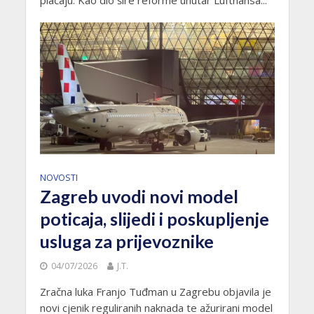
plaćaju. Kao dio šire reforme unutar Lufthansa...
NOVOSTI
Zagreb uvodi novi model
poticaja, slijedi i poskupljenje
usluga za prijevoznike
04/07/2026
J.T.
Zračna luka Franjo Tuđman u Zagrebu objavila je
novi cjenik reguliranih naknada te ažurirani model