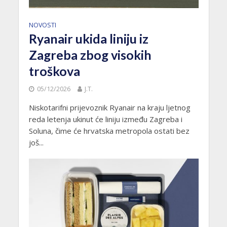
NOVOSTI
Ryanair ukida liniju iz
Zagreba zbog visokih
troškova
05/12/2026
J.T.
Niskotarifni prijevoznik Ryanair na kraju ljetnog
reda letenja ukinut će liniju između Zagreba i
Soluna, čime će hrvatska metropola ostati bez
još...