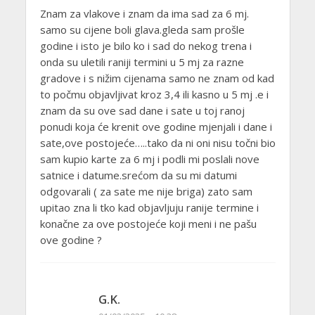
Znam za vlakove i znam da ima sad za 6 mj.
samo su cijene boli glava.gleda sam prošle
godine i isto je bilo ko i sad do nekog trena i
onda su uletili raniji termini u 5 mj za razne
gradove i s nižim cijenama samo ne znam od kad
to počmu objavljivat kroz 3,4 ili kasno u 5 mj .e i
znam da su ove sad dane i sate u toj ranoj
ponudi koja će krenit ove godine mjenjali i dane i
sate,ove postojeće…..tako da ni oni nisu točni bio
sam kupio karte za 6 mj i podli mi poslali nove
satnice i datume.srećom da su mi datumi
odgovarali ( za sate me nije briga) zato sam
upitao zna li tko kad objavljuju ranije termine i
konačne za ove postojeće koji meni i ne pašu
ove godine ?
G.K.