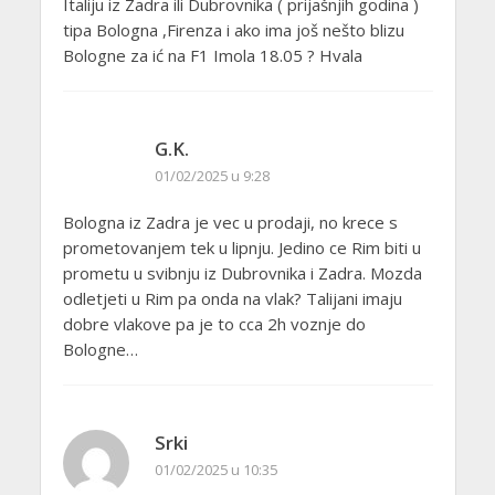
Italiju iz Zadra ili Dubrovnika ( prijašnjih godina )
tipa Bologna ,Firenza i ako ima još nešto blizu
Bologne za ić na F1 Imola 18.05 ? Hvala
G.K.
01/02/2025 u 9:28
Bologna iz Zadra je vec u prodaji, no krece s
prometovanjem tek u lipnju. Jedino ce Rim biti u
prometu u svibnju iz Dubrovnika i Zadra. Mozda
odletjeti u Rim pa onda na vlak? Talijani imaju
dobre vlakove pa je to cca 2h voznje do
Bologne…
Srki
01/02/2025 u 10:35