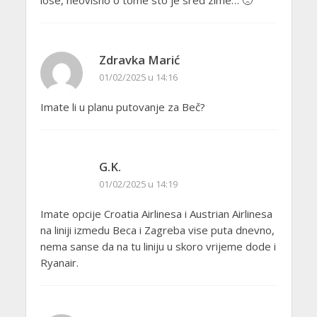
lose, neovisno o tome sto je sred zime… 🙁
Zdravka Marić
01/02/2025 u 14:16
Imate li u planu putovanje za Beč?
G.K.
01/02/2025 u 14:19
Imate opcije Croatia Airlinesa i Austrian Airlinesa
na liniji izmedu Beca i Zagreba vise puta dnevno,
nema sanse da na tu liniju u skoro vrijeme dode i
Ryanair.