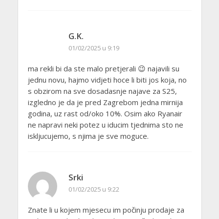
G.K.
01/02/2025 u 9:19
ma rekli bi da ste malo pretjerali 😉 najavili su
jednu novu, hajmo vidjeti hoce li biti jos koja, no
s obzirom na sve dosadasnje najave za S25,
izgledno je da je pred Zagrebom jedna mirnija
godina, uz rast od/oko 10%. Osim ako Ryanair
ne napravi neki potez u iducim tjednima sto ne
iskljucujemo, s njima je sve moguce.
Srki
01/02/2025 u 9:22
Znate li u kojem mjesecu im počinju prodaje za