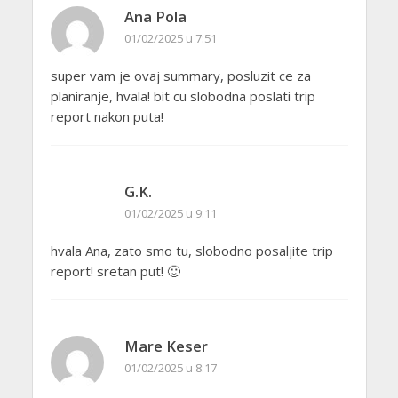
Ana Pola
01/02/2025 u 7:51
super vam je ovaj summary, posluzit ce za
planiranje, hvala! bit cu slobodna poslati trip
report nakon puta!
G.K.
01/02/2025 u 9:11
hvala Ana, zato smo tu, slobodno posaljite trip
report! sretan put! 🙂
Mare Keser
01/02/2025 u 8:17