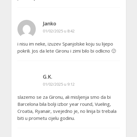
Janko
01/02/2025 u 8:42
i nisu im neke, izuzev Spanjolske koju su lijepo
pokrili. Jos da lete Gironu i zimi bilo bi odlicno 🙂
G.K.
01/02/2025 u 9:12
slazemo se za Gironu, ali misljenja smo da bi
Barcelona bila bolji izbor year round, Vueling,
Croatia, Ryanair, svejedno je, no linija bi trebala
biti u prometu cijelu godinu.