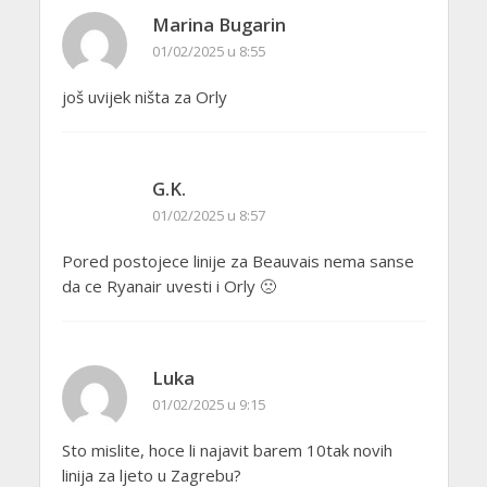
Marina Bugarin
01/02/2025 u 8:55
još uvijek ništa za Orly
G.K.
01/02/2025 u 8:57
Pored postojece linije za Beauvais nema sanse
da ce Ryanair uvesti i Orly 🙁
Luka
01/02/2025 u 9:15
Sto mislite, hoce li najavit barem 10tak novih
linija za ljeto u Zagrebu?