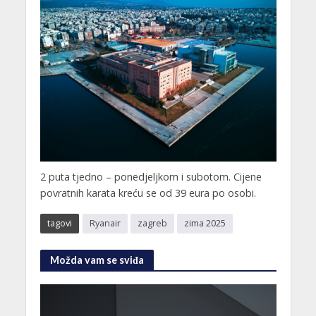
2 puta tjedno – ponedjeljkom i subotom. Cijene
povratnih karata kreću se od 39 eura po osobi.
tagovi
Ryanair
zagreb
zima 2025
Možda vam se sviđa