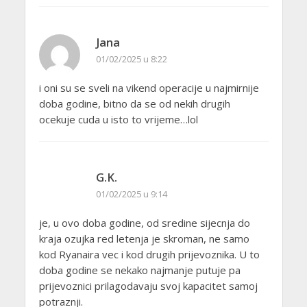
Jana
01/02/2025 u 8:22
i oni su se sveli na vikend operacije u najmirnije
doba godine, bitno da se od nekih drugih
ocekuje cuda u isto to vrijeme…lol
G.K.
01/02/2025 u 9:14
je, u ovo doba godine, od sredine sijecnja do
kraja ozujka red letenja je skroman, ne samo
kod Ryanaira vec i kod drugih prijevoznika. U to
doba godine se nekako najmanje putuje pa
prijevoznici prilagodavaju svoj kapacitet samoj
potraznji.