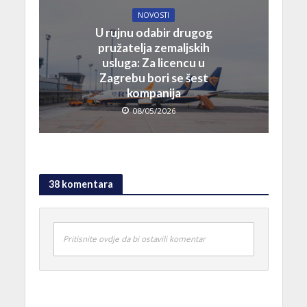
NOVOSTI
U rujnu odabir drugog
pružatelja zemaljskih
usluga: Za licencu u
Zagrebu bori se šest
kompanija
08/05/2026
38 komentara
Pritisnite ovdje da bi ostavili komentar