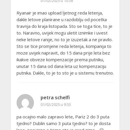
01/02/2025 u 10:38
Ryanair je imao upload ljetnog reda letenja,
dakle letove planirane u razdoblju od pocetka
travnja do kraja listopada. Sto se toga tice, to je
to. Naravno, uvijek mogu uletit iznimke i uvest
neke letove ranije, no to je izuzetak a ne pravilo.
Sto se tice promjene reda letenja, kompanija to
moze uvijek napravit, do 15 dana prije leta bez
ikakve obveze kompenzacije prema putniku,
unutar 15 dana od dana leta uz kompenzaciju
putnika. Dakle, to je to sto je u sistemu trenutno.
petra schelfi
01/02/2025 u 9:53
pa ocajno malo zapravo lete, Pariz 2 do 3 puta
tjedno? Dublin samo 3 puta tjedno? to je dosta