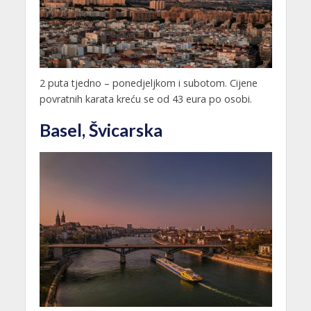
2 puta tjedno – ponedjeljkom i subotom. Cijene
povratnih karata kreću se od 43 eura po osobi.
Basel, Švicarska