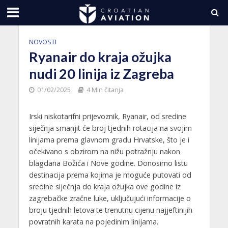
NOVOSTI
Ryanair do kraja ožujka
nudi 20 linija iz Zagreba
01/02/2025
4 Min čitanja
Irski niskotarifni prijevoznik, Ryanair, od sredine
siječnja smanjit će broj tjednih rotacija na svojim
linijama prema glavnom gradu Hrvatske, što je i
očekivano s obzirom na nižu potražnju nakon
blagdana Božića i Nove godine. Donosimo listu
destinacija prema kojima je moguće putovati od
sredine siječnja do kraja ožujka ove godine iz
zagrebačke zračne luke, uključujući informacije o
broju tjednih letova te trenutnu cijenu najjeftinijih
povratnih karata na pojedinim linijama.