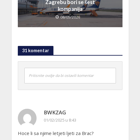
Zagrebu bori se šest
kompanija
08/05/2026
31 komentar
Pritisnite ovdje da bi ostavili komentar
BWKZAG
01/02/2025 u 8:43
Hoce li sa njime letjeti ljeti za Brac?