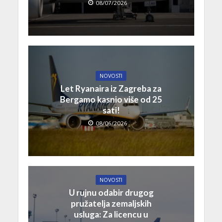
08/07/2026
NOVOSTI
Let Ryanaira iz Zagreba za
Bergamo kasnio više od 25
sati!
08/06/2026
NOVOSTI
U rujnu odabir drugog
pružatelja zemaljskih
usluga: Za licencu u