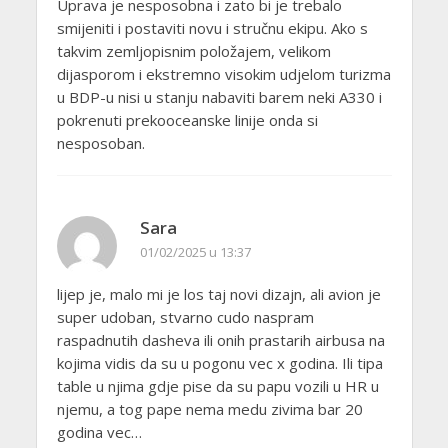
Uprava je nesposobna i zato bi je trebalo
smijeniti i postaviti novu i stručnu ekipu. Ako s
takvim zemljopisnim položajem, velikom
dijasporom i ekstremno visokim udjelom turizma
u BDP-u nisi u stanju nabaviti barem neki A330 i
pokrenuti prekooceanske linije onda si
nesposoban.
Sara
01/02/2025 u 13:37
lijep je, malo mi je los taj novi dizajn, ali avion je
super udoban, stvarno cudo naspram
raspadnutih dasheva ili onih prastarih airbusa na
kojima vidis da su u pogonu vec x godina. Ili tipa
table u njima gdje pise da su papu vozili u HR u
njemu, a tog pape nema medu zivima bar 20
godina vec…