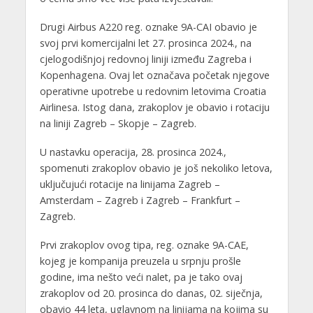
Drugi Airbus A220 reg. oznake 9A-CAI obavio je
svoj prvi komercijalni let 27. prosinca 2024., na
cjelogodišnjoj redovnoj liniji između Zagreba i
Kopenhagena. Ovaj let označava početak njegove
operativne upotrebe u redovnim letovima Croatia
Airlinesa. Istog dana, zrakoplov je obavio i rotaciju
na liniji Zagreb – Skopje – Zagreb.
U nastavku operacija, 28. prosinca 2024.,
spomenuti zrakoplov obavio je još nekoliko letova,
uključujući rotacije na linijama Zagreb –
Amsterdam – Zagreb i Zagreb – Frankfurt –
Zagreb.
Prvi zrakoplov ovog tipa, reg. oznake 9A-CAE,
kojeg je kompanija preuzela u srpnju prošle
godine, ima nešto veći nalet, pa je tako ovaj
zrakoplov od 20. prosinca do danas, 02. siječnja,
obavio 44 leta, uglavnom na linijama na kojima su