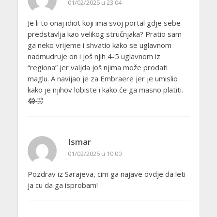
01/02/2025 u 23:04
Je li to onaj idiot koji ima svoj portal gdje sebe
predstavlja kao velikog stručnjaka? Pratio sam
ga neko vrijeme i shvatio kako se uglavnom
nadmudruje on i još njih 4-5 uglavnom iz
“regiona” jer valjda još njima može prodati
maglu. A navijao je za Embraere jer je umislio
kako je njihov lobiste i kako će ga masno platiti.
😂🤣
Ismar
01/02/2025 u 10:00
Pozdrav iz Sarajeva, cim ga najave ovdje da leti
ja cu da ga isprobam!