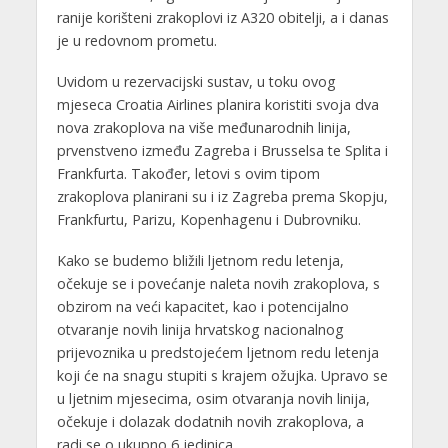
ranije korišteni zrakoplovi iz A320 obitelji, a i danas
je u redovnom prometu.
Uvidom u rezervacijski sustav, u toku ovog
mjeseca Croatia Airlines planira koristiti svoja dva
nova zrakoplova na više međunarodnih linija,
prvenstveno između Zagreba i Brusselsa te Splita i
Frankfurta. Također, letovi s ovim tipom
zrakoplova planirani su i iz Zagreba prema Skopju,
Frankfurtu, Parizu, Kopenhagenu i Dubrovniku.
Kako se budemo bližili ljetnom redu letenja,
očekuje se i povećanje naleta novih zrakoplova, s
obzirom na veći kapacitet, kao i potencijalno
otvaranje novih linija hrvatskog nacionalnog
prijevoznika u predstojećem ljetnom redu letenja
koji će na snagu stupiti s krajem ožujka. Upravo se
u ljetnim mjesecima, osim otvaranja novih linija,
očekuje i dolazak dodatnih novih zrakoplova, a
radi se o ukupno 6 jedinica.