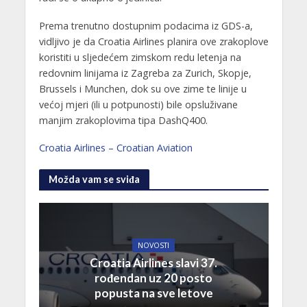
Prema trenutno dostupnim podacima iz GDS-a,
vidljivo je da Croatia Airlines planira ove zrakoplove
koristiti u sljedećem zimskom redu letenja na
redovnim linijama iz Zagreba za Zurich, Skopje,
Brussels i Munchen, dok su ove zime te linije u
većoj mjeri (ili u potpunosti) bile opsluživane
manjim zrakoplovima tipa DashQ400.
Croatia Airlines – Croatian Aviation
Možda vam se sviđa
NOVOSTI
Croatia Airlines slavi 37.
rođendan uz 20 posto
popusta na sve letove