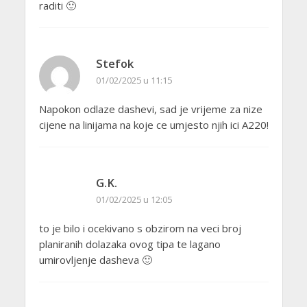
raditi 🙂
Stefok
01/02/2025 u 11:15
Napokon odlaze dashevi, sad je vrijeme za nize
cijene na linijama na koje ce umjesto njih ici A220!
G.K.
01/02/2025 u 12:05
to je bilo i ocekivano s obzirom na veci broj
planiranih dolazaka ovog tipa te lagano
umirovljenje dasheva 🙂