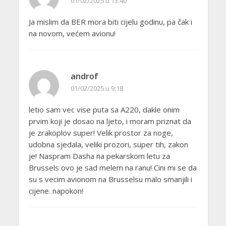
01/02/2025 u 13:40
Ja mislim da BER mora biti cijelu godinu, pa čak i
na novom, većem avionu!
androf
01/02/2025 u 9:18
letio sam vec vise puta sa A220, dakle onim
prvim koji je dosao na ljeto, i moram priznat da
je zrakoplov super! Velik prostor za noge,
udobna sjedala, veliki prozori, super tih, zakon
je! Naspram Dasha na pekarskom letu za
Brussels ovo je sad melem na ranu! Cini mi se da
su s vecim avionom na Brusselsu malo smanjili i
cijene. napokon!