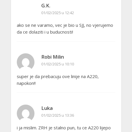
G.K.
01/02/2025 u 12:42
ako se ne varamo, vec je bio u SJJ, no vjerujemo
da ce dolaziti i u buducnosti!
Robi Milin
01/02/2025 u 10:10
super je da prebacuju ove linije na A220,
napokon!!
Luka
01/02/2025 u 13:36
i ja mislim. ZRH je stalno pun, tu ce A220 lijepo