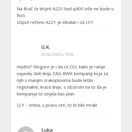
Na Brač će letjeti A221 kad q400 više ne bude u
floti.
Usput rečeno A221 je idealan i za LCY
G.K.
01/02/2025 u 18:52
mislite? Moguce je i da ce OU, kako je ranije
najavila, dati liniju ZAG-BWK kompaniji koja za
njih s manjim zrakoplovima bude letila
regionalne, krace linije, s obzirom na to da je
kompanija to iznjela kao plan.
LCY – istina, u pravu ste, to bi bilo mrak!
Luka