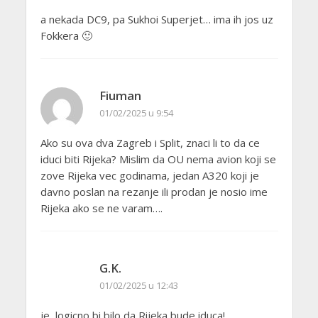
a nekada DC9, pa Sukhoi Superjet… ima ih jos uz
Fokkera 🙂
Fiuman
01/02/2025 u 9:54
Ako su ova dva Zagreb i Split, znaci li to da ce
iduci biti Rijeka? Mislim da OU nema avion koji se
zove Rijeka vec godinama, jedan A320 koji je
davno poslan na rezanje ili prodan je nosio ime
Rijeka ako se ne varam….
G.K.
01/02/2025 u 12:43
je, logicno bi bilo da Rijeka bude iduca!