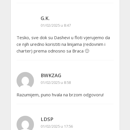
G.K.
01/02/2025 u 8:47
Tesko, sve dok su Dashevi u floti vjerujemo da
ce njih uredno koristiti na linijama (redovnim i
charter) prema odnosno sa Braca 🙂
BWKZAG
01/02/2025 u 8:58
Razumijem, puno hvala na brzom odgovoru!
LDSP
01/02/2025 u 17:56