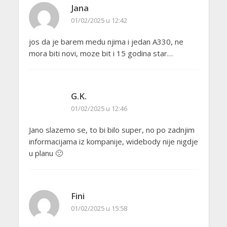
Jana
01/02/2025 u 12:42
jos da je barem medu njima i jedan A330, ne
mora biti novi, moze bit i 15 godina star…
G.K.
01/02/2025 u 12:46
Jano slazemo se, to bi bilo super, no po zadnjim
informacijama iz kompanije, widebody nije nigdje
u planu 🙁
Fini
01/02/2025 u 15:58