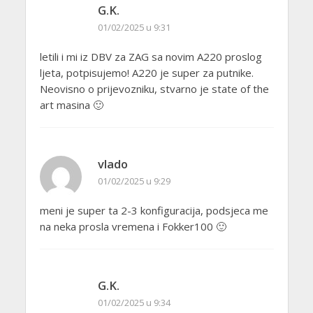
G.K.
01/02/2025 u 9:31
letili i mi iz DBV za ZAG sa novim A220 proslog
ljeta, potpisujemo! A220 je super za putnike.
Neovisno o prijevozniku, stvarno je state of the
art masina 🙂
vlado
01/02/2025 u 9:29
meni je super ta 2-3 konfiguracija, podsjeca me
na neka prosla vremena i Fokker100 🙂
G.K.
01/02/2025 u 9:34