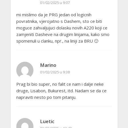
01/02/2025 u 9:07
mi mislimo da je PRG jedan od logicnih
povratnika, vjerojatno s Dashem, sto ce biti
moguce zahvaljujuci dolasku novih A220 koji ce
zamjeniti Dasheve na drugim linijama, kako smo
spomenuli u clanku, npr., na liniji za BRU 🙂
Marino
01/02/2025 u 9:38
Prag bi bio super, no falit ce nam i dalje neke
druge, Lisabon, Bukurest, itd. Nadam se da ce
napraviti nesto po tom pitanju.
Luetic