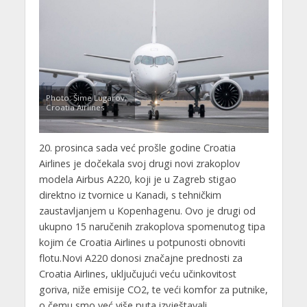
Photo: Šime Lugarov,
Croatia Airlines
20. prosinca sada već prošle godine Croatia
Airlines je dočekala svoj drugi novi zrakoplov
modela Airbus A220, koji je u Zagreb stigao
direktno iz tvornice u Kanadi, s tehničkim
zaustavljanjem u Kopenhagenu. Ovo je drugi od
ukupno 15 naručenih zrakoplova spomenutog tipa
kojim će Croatia Airlines u potpunosti obnoviti
flotu.Novi A220 donosi značajne prednosti za
Croatia Airlines, uključujući veću učinkovitost
goriva, niže emisije CO2, te veći komfor za putnike,
o čemu smo već više puta izvještavali.