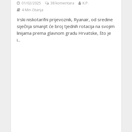
01/02/2025
38 komentara
K.P.
4 Min čitanja
Irski niskotarifni prijevoznik, Ryanair, od sredine
siječnja smanjit će broj tjednih rotacija na svojim
linijama prema glavnom gradu Hrvatske, što je
i...