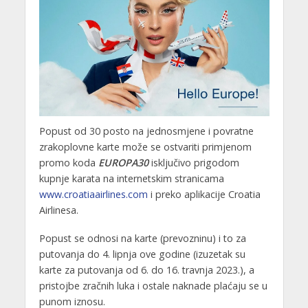
Popust od 30 posto na jednosmjene i povratne
zrakoplovne karte može se ostvariti primjenom
promo koda
EUROPA30
isključivo prigodom
kupnje karata na internetskim stranicama
www.croatiaairlines.com
i preko aplikacije Croatia
Airlinesa.
Popust se odnosi na karte (prevozninu) i to za
putovanja do 4. lipnja ove godine (izuzetak su
karte za putovanja od 6. do 16. travnja 2023.), a
pristojbe zračnih luka i ostale naknade plaćaju se u
punom iznosu.