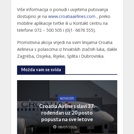
Više informacija o ponudi i uvjetima putovanja
dostupno je na
www.croatiaairlines.com
, preko
mobilne aplikacije tvrtke ili u Kontakt centru na
telefone 072 – 500 505 i (0)1- 6676 555).
Promotivna akcija vrijedi na svim linijama Croatia
Airlinesa s polascima iz hrvatskih zračnih luka, dakle
Zagreba, Osijeka, Rijeke, Splita i Dubrovnika.
Možda vam se sviđa
NOVOSTI
Croatia Airlines slavi 37.
rođendan uz 20 posto
popusta na sve letove
08/07/2026