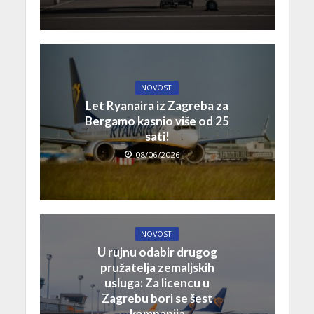
NOVOSTI
Let Ryanaira iz Zagreba za
Bergamo kasnio više od 25
sati!
08/06/2026
NOVOSTI
U rujnu odabir drugog
pružatelja zemaljskih
usluga: Za licencu u
Zagrebu bori se šest
kompanija