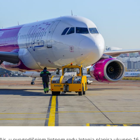
Air, u ovogodišnjem ljetnom redu letenja planira ukupno 16 l