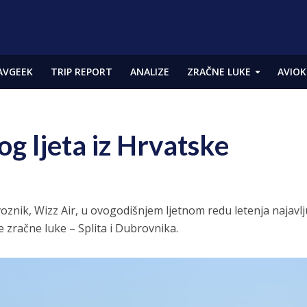
AVGEEK
TRIP REPORT
ANALIZE
ZRAČNE LUKE
AVIOK
og ljeta iz Hrvatske
voznik, Wizz Air, u ovogodišnjem ljetnom redu letenja najavlj
ke zračne luke – Splita i Dubrovnika.