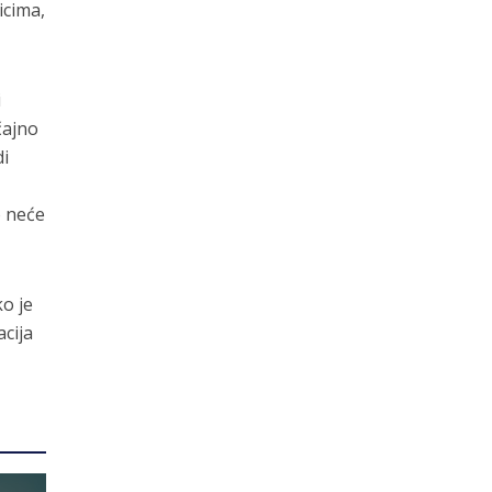
icima,
i
čajno
di
o neće
ko je
acija