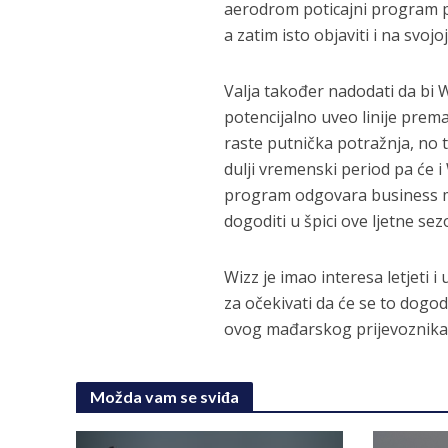
aerodrom poticajni program pr
a zatim isto objaviti i na svojo
Valja također nadodati da bi 
potencijalno uveo linije prema
raste putnička potražnja, no t
dulji vremenski period pa će i 
program odgovara business mo
dogoditi u špici ove ljetne sez
Wizz je imao interesa letjeti i
za očekivati da će se to dogo
ovog mađarskog prijevoznika 
Možda vam se sviđa