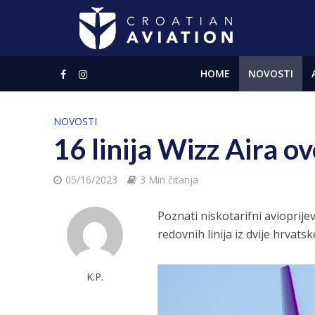
HOME
NOVOSTI
NOVOSTI
16 linija Wizz Aira ov
05/16/2023
3 Min čitanja
Poznati niskotarifni avioprije
redovnih linija iz dvije hrvats
K.P.