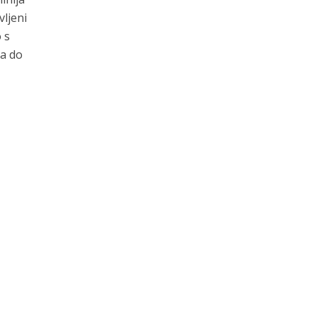
vljeni
 s
da do