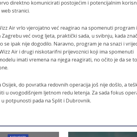
vo direktno komunicirati postojećim i potencijalnim korisn
j web stranici.
Wizz Air vrlo vjerojatno već reagirao na spomenuti program 
 Zagrebu već ovog ljeta, praktički sada, u svibnju, kada zna
o se ipak nije dogodilo. Naravno, program je na snazi i vrije
Wizz Air i drugi niskotarifni prijevoznici koji ima spomenuti
delu imati vremena na njega reagirati, no očito je da se t
one.
 u Osijek, do povratka redovnih operacija još nije došlo, a teš
diti u ovogodišnjem ljetnom redu letenja. Za sada fokus oper
u potpunosti pada na Split i Dubrovnik.