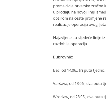
prema dvije hrvatske zračne lu
u prodaju na novoj liniji izme
obzirom na česte promjene re
realizacije operacija ovog ljet
Najavljene su sljedeće linije i
razdoblje operacija.
Dubrovnik:
Beč, od 14.06., tri puta tjedno,
Varšava, od 13.06., dva puta t
Wroclaw, od 23.05., dva puta t