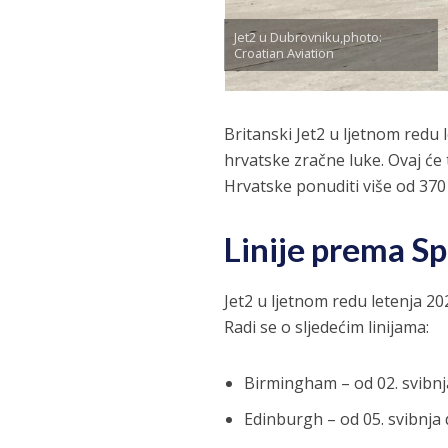
Jet2 u Dubrovniku,photo:
Croatian Aviation
Britanski Jet2 u ljetnom redu
hrvatske zračne luke. Ovaj će 
Hrvatske ponuditi više od 370 
Linije prema Sp
Jet2 u ljetnom redu letenja 202
Radi se o sljedećim linijama:
Birmingham – od 02. svibnja
Edinburgh – od 05. svibnja 