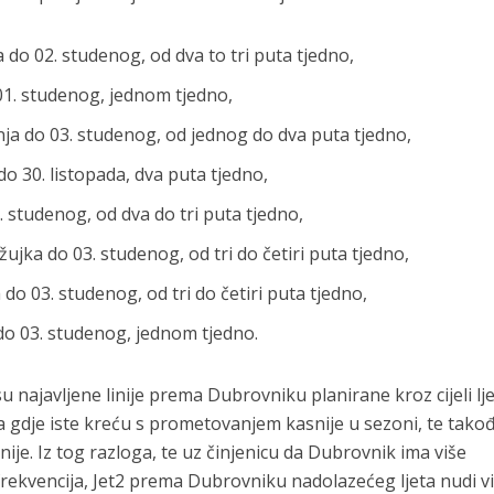
do 02. studenog, od dva to tri puta tjedno,
 01. studenog, jednom tjedno,
nja do 03. studenog, od jednog do dva puta tjedno,
do 30. listopada, dva puta tjedno,
. studenog, od dva do tri puta tjedno,
ujka do 03. studenog, od tri do četiri puta tjedno,
do 03. studenog, od tri do četiri puta tjedno,
 do 03. studenog, jednom tjedno.
su najavljene linije prema Dubrovniku planirane kroz cijeli lje
ita gdje iste kreću s prometovanjem kasnije u sezoni, te tako
je. Iz tog razloga, te uz činjenicu da Dubrovnik ima više
h frekvencija, Jet2 prema Dubrovniku nadolazećeg ljeta nudi v