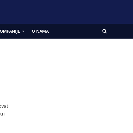
OMPANIJE
O NAMA
ovati
u i