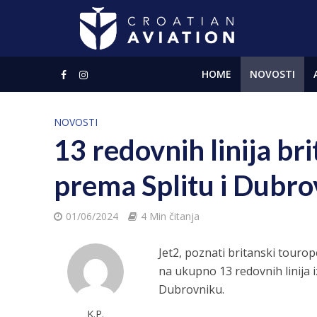
HOME
NOVOSTI
NOVOSTI
13 redovnih linija b
prema Splitu i Dubr
01/06/2024
4 Min čitanja
Jet2, poznati britanski touro
na ukupno 13 redovnih linija i
Dubrovniku.
K.P.