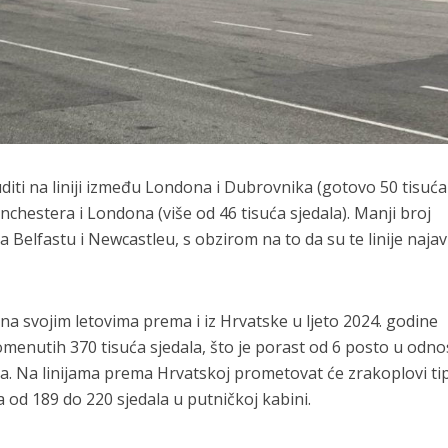
diti na liniji između Londona i Dubrovnika (gotovo 50 tisuća
anchestera i Londona (više od 46 tisuća sjedala). Manji broj
a Belfastu i Newcastleu, s obzirom na to da su te linije najav
na svojim letovima prema i iz Hrvatske u ljeto 2024. godine
omenutih 370 tisuća sjedala, što je porast od 6 posto u odn
nja. Na linijama prema Hrvatskoj prometovat će zrakoplovi ti
 od 189 do 220 sjedala u putničkoj kabini.