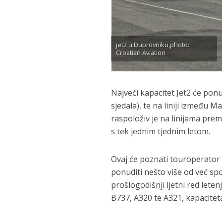
jet2 u Dubrovniku,photo:
Croatian Aviation
Najveći kapacitet Jet2 će ponu
sjedala), te na liniji između M
raspoloživ je na linijama prem
s tek jednim tjednim letom.
Ovaj će poznati touroperator 
ponuditi nešto više od već sp
prošlogodišnji ljetni red lete
B737, A320 te A321, kapaciteta