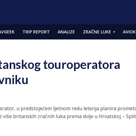
AVGEEK
TRIP REPORT
ANALIZE
ZRAČNE LUKE
AVIOK
ritanskog touroperatora
ovniku
perator, u predstojećem ljetnom redu letenja planira promet
z više britanskih zračnih luka prema dvije u Hrvatskoj – Split