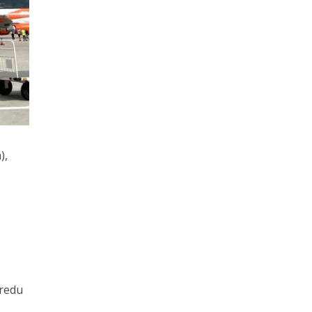
),
 redu