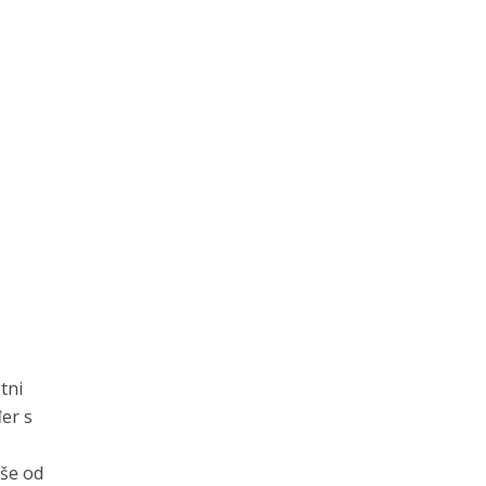
tni
đer s
iše od