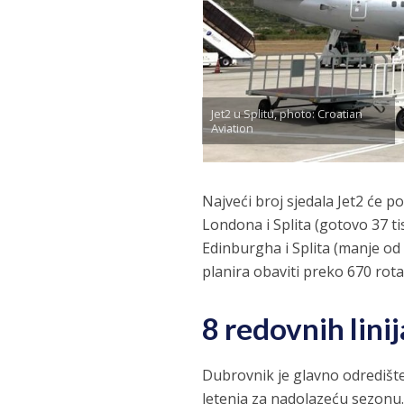
Jet2 u Splitu, photo: Croatian
Aviation
Najveći broj sjedala Jet2 će po
Londona i Splita (gotovo 37 ti
Edinburgha i Splita (manje od 1
planira obaviti preko 670 rota
8 redovnih lin
Dubrovnik je glavno odredište 
letenja za nadolazeću sezonu. 