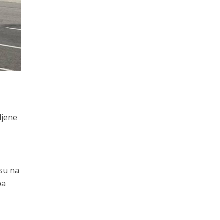
ljene
osu na
pa