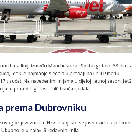
nuditi na liniji između Manchestera i Splita (gotovo 38 tisuća
suća), dok je najmanje sjedala u prodaji na liniji između
7 tisuća). Na navedenim linijama u cijeloj ljetnoj sezoni Jet2
cija te ponuditi gotovo 140 tisuća sjedala.
ija prema Dubrovniku
ovog prijevoznika u Hrvatskoj, što se jasno vidi i u ljetnom
Ukupno je u najavi 8 redovnih linija: