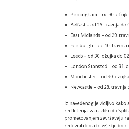
Birmingham – od 30. ožujka 
Belfast – od 26. travnja do
East Midlands – od 28. trav
Edinburgh – od 10. travnja 
Leeds – od 30. ožujka do 02
London Stansted – od 31. ož
Manchester – od 30. ožujka 
Newcastle – od 28. travnja
Iz navedenog je vidljivo kako 
red letenja, za razliku do Spl
prometovanjem završavaju rani
redovnih linija te više tjedni