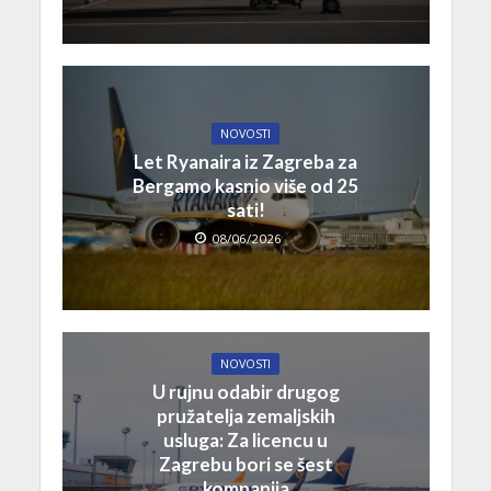
NOVOSTI
Let Ryanaira iz Zagreba za
Bergamo kasnio više od 25
sati!
08/06/2026
NOVOSTI
U rujnu odabir drugog
pružatelja zemaljskih
usluga: Za licencu u
Zagrebu bori se šest
kompanija