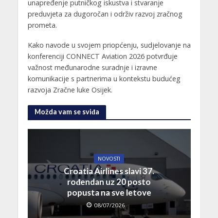
unapređenje putničkog iskustva i stvaranje
preduvjeta za dugoročan i održiv razvoj zračnog
prometa.
Kako navode u svojem priopćenju, sudjelovanje na
konferenciji CONNECT Aviation 2026 potvrđuje
važnost međunarodne suradnje i izravne
komunikacije s partnerima u kontekstu budućeg
razvoja Zračne luke Osijek.
Možda vam se sviđa
NOVOSTI
Croatia Airlines slavi 37.
rođendan uz 20 posto
popusta na sve letove
08/07/2026