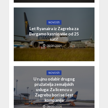
NOVOSTI
Let Ryanaira iz Zagreba za
Bergamo kasnio više od 25
sati!
08/06/2026
NOVOSTI
U rujnu odabir drugog
pružatelja zemaljskih
usluga: Za licencu u
Zagrebu bori se šest
kompanija
08/05/2026