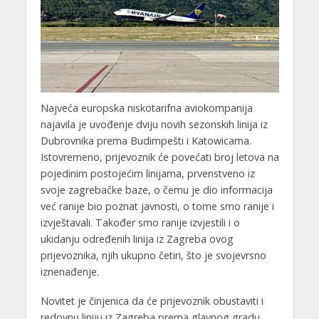
Najveća europska niskotarifna aviokompanija
najavila je uvođenje dviju novih sezonskih linija iz
Dubrovnika prema Budimpešti i Katowicama.
Istovremeno, prijevoznik će povećati broj letova na
pojedinim postojećim linijama, prvenstveno iz
svoje zagrebačke baze, o čemu je dio informacija
već ranije bio poznat javnosti, o tome smo ranije i
izvještavali. Također smo ranije izvjestili i o
ukidanju određenih linija iz Zagreba ovog
prijevoznika, njih ukupno četiri, što je svojevrsno
iznenađenje.
Novitet je činjenica da će prijevoznik obustaviti i
redovnu liniju iz Zagreba prema glavnog gradu