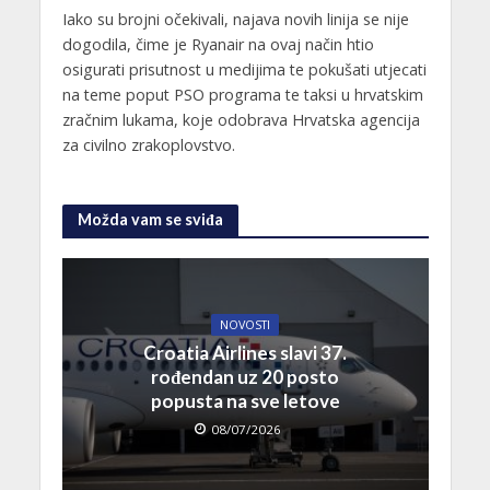
Iako su brojni očekivali, najava novih linija se nije
dogodila, čime je Ryanair na ovaj način htio
osigurati prisutnost u medijima te pokušati utjecati
na teme poput PSO programa te taksi u hrvatskim
zračnim lukama, koje odobrava Hrvatska agencija
za civilno zrakoplovstvo.
Možda vam se sviđa
NOVOSTI
Croatia Airlines slavi 37.
rođendan uz 20 posto
popusta na sve letove
08/07/2026