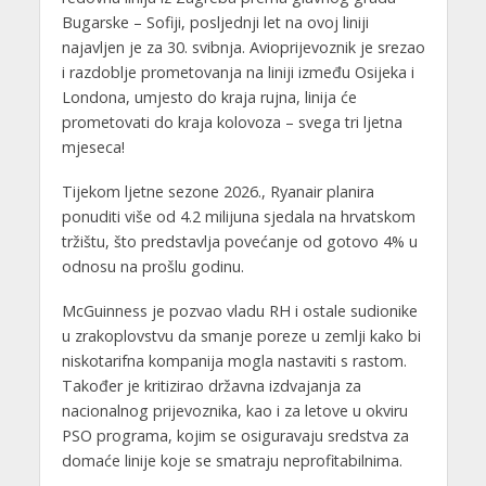
Bugarske – Sofiji, posljednji let na ovoj liniji
najavljen je za 30. svibnja. Avioprijevoznik je srezao
i razdoblje prometovanja na liniji između Osijeka i
Londona, umjesto do kraja rujna, linija će
prometovati do kraja kolovoza – svega tri ljetna
mjeseca!
Tijekom ljetne sezone 2026., Ryanair planira
ponuditi više od 4.2 milijuna sjedala na hrvatskom
tržištu, što predstavlja povećanje od gotovo 4% u
odnosu na prošlu godinu.
McGuinness je pozvao vladu RH i ostale sudionike
u zrakoplovstvu da smanje poreze u zemlji kako bi
niskotarifna kompanija mogla nastaviti s rastom.
Također je kritizirao državna izdvajanja za
nacionalnog prijevoznika, kao i za letove u okviru
PSO programa, kojim se osiguravaju sredstva za
domaće linije koje se smatraju neprofitabilnima.