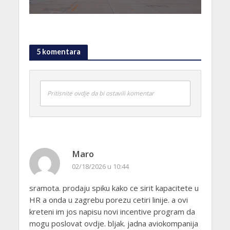
5 komentara
Pritisnite ovdje da bi ostavili komentar
Maro
02/18/2026 u 10:44
sramota. prodaju spiku kako ce sirit kapacitete u
HR a onda u zagrebu porezu cetiri linije. a ovi
kreteni im jos napisu novi incentive program da
mogu poslovat ovdje. bljak. jadna aviokompanija