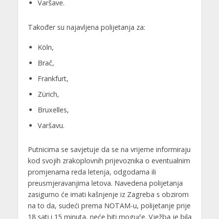
Varšave.
Također su najavljena polijetanja za:
Köln,
Brač,
Frankfurt,
Zürich,
Bruxelles,
Varšavu.
Putnicima se savjetuje da se na vrijeme informiraju
kod svojih zrakoplovnih prijevoznika o eventualnim
promjenama reda letenja, odgodama ili
preusmjeravanjima letova. Navedena polijetanja
zasigurno će imati kašnjenje iz Zagreba s obzirom
na to da, sudeći prema NOTAM-u, polijetanje prije
18 sati i 15 minuta, neće biti moguće. Vježba je bila