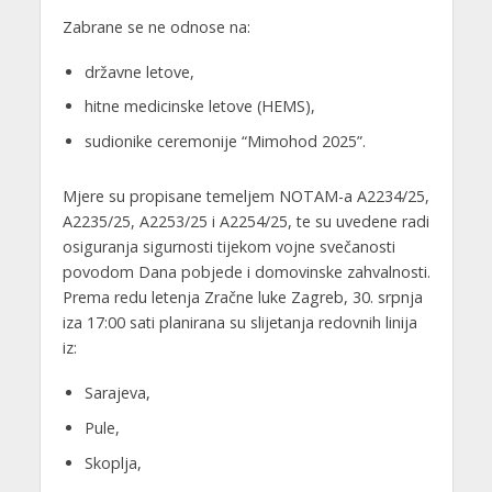
Zabrane se ne odnose na:
državne letove,
hitne medicinske letove (HEMS),
sudionike ceremonije “Mimohod 2025”.
Mjere su propisane temeljem NOTAM-a A2234/25,
A2235/25, A2253/25 i A2254/25, te su uvedene radi
osiguranja sigurnosti tijekom vojne svečanosti
povodom Dana pobjede i domovinske zahvalnosti.
Prema redu letenja Zračne luke Zagreb, 30. srpnja
iza 17:00 sati planirana su slijetanja redovnih linija
iz:
Sarajeva,
Pule,
Skoplja,