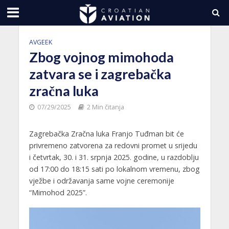
AVGEEK
Zbog vojnog mimohoda
zatvara se i zagrebačka
zračna luka
07/29/2025
2 Min čitanja
Zagrebačka Zračna luka Franjo Tuđman bit će
privremeno zatvorena za redovni promet u srijedu
i četvrtak, 30. i 31. srpnja 2025. godine, u razdoblju
od 17:00 do 18:15 sati po lokalnom vremenu, zbog
vježbe i održavanja same vojne ceremonije
“Mimohod 2025”.