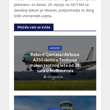
planirana i za danas, 29. srpnja, no NOTAM za
današnji datum je otkazan, pretpostavlja se zbog
loših vremenskih uvjeta.
Možda vam se sviđa
AVGEEK
Rekord Qantasa i Airbusa:
A350 sletio u Toulouse
nakon testnog leta od 24
sata iz Melbournea
07/28/2026