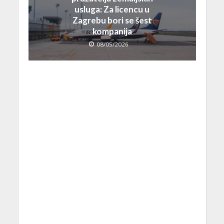
usluga: Za licencu u
Zagrebu bori se šest
kompanija
08/05/2026