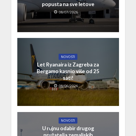
popusta na sve letove
08/07/2026
NOVOSTI
Let Ryanaira iz Zagreba za
Bergamo kasnio više od 25
sati!
08/06/2026
NOVOSTI
U rujnu odabir drugog
pružatelja zemaljskih