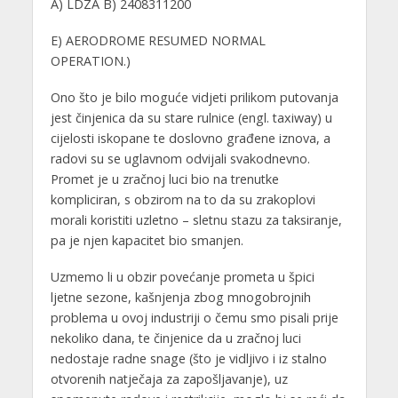
A) LDZA B) 2408311200
E) AERODROME RESUMED NORMAL
OPERATION.)
Ono što je bilo moguće vidjeti prilikom putovanja
jest činjenica da su stare rulnice (engl. taxiway) u
cijelosti iskopane te doslovno građene iznova, a
radovi su se uglavnom odvijali svakodnevno.
Promet je u zračnoj luci bio na trenutke
kompliciran, s obzirom na to da su zrakoplovi
morali koristiti uzletno – sletnu stazu za taksiranje,
pa je njen kapacitet bio smanjen.
Uzmemo li u obzir povećanje prometa u špici
ljetne sezone, kašnjenja zbog mnogobrojnih
problema u ovoj industriji o čemu smo pisali prije
nekoliko dana, te činjenice da u zračnoj luci
nedostaje radne snage (što je vidljivo i iz stalno
otvorenih natječaja za zapošljavanje), uz