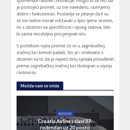
spomenute radove i restrikcije, moglo bi se reći da
je postojeći promet, uz sve navedeno, razmjerno
dobro i funkcionirao. Postavlja se pitanje da li su
se ovi radovi morali održavati u špici ljetne sezone,
no s obzirom na specifičnost i opseg radova, bilo
bi zaista neozbiljno procjenjivati isto.
S početkom rujna promet će se u zagrebačkoj
zračnoj luci krenuti padati, što je i očekivano s
obzirom na to da je najveći broj sjedala ponuđenih
prema zagrebačkoj zračnoj luci dostupan u srpnju
i kolovozu.
Možda vam se sviđa
NOVOSTI
Croatia Airlines slavi 37.
rođendan uz 20 posto