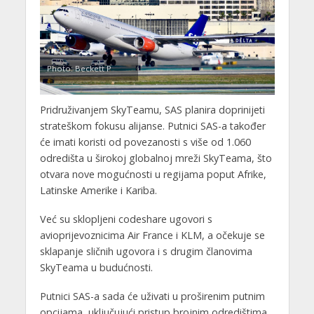
Photo: Beckett P
Pridruživanjem SkyTeamu, SAS planira doprinijeti
strateškom fokusu alijanse. Putnici SAS-a također
će imati koristi od povezanosti s više od 1.060
odredišta u širokoj globalnoj mreži SkyTeama, što
otvara nove mogućnosti u regijama poput Afrike,
Latinske Amerike i Kariba.
Već su sklopljeni codeshare ugovori s
avioprijevoznicima Air France i KLM, a očekuje se
sklapanje sličnih ugovora i s drugim članovima
SkyTeama u budućnosti.
Putnici SAS-a sada će uživati u proširenim putnim
opcijama, uključujući pristup brojnim odredištima