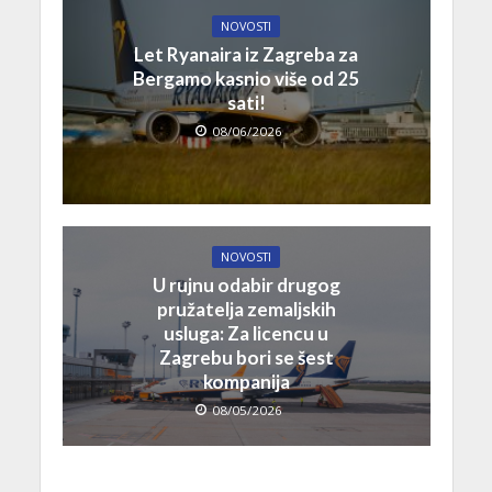
NOVOSTI
Let Ryanaira iz Zagreba za
Bergamo kasnio više od 25
sati!
08/06/2026
NOVOSTI
U rujnu odabir drugog
pružatelja zemaljskih
usluga: Za licencu u
Zagrebu bori se šest
kompanija
08/05/2026