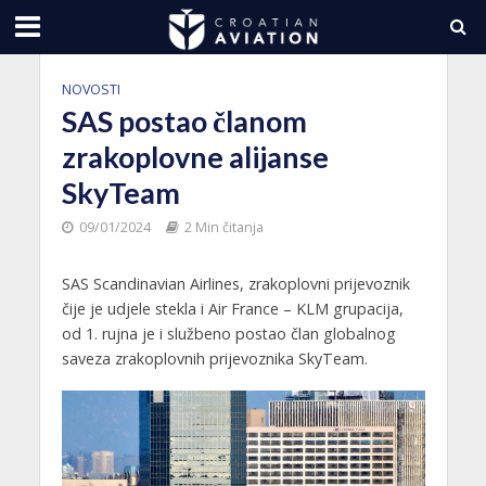
NOVOSTI
SAS postao članom
zrakoplovne alijanse
SkyTeam
09/01/2024
2 Min čitanja
SAS Scandinavian Airlines, zrakoplovni prijevoznik
čije je udjele stekla i Air France – KLM grupacija,
od 1. rujna je i službeno postao član globalnog
saveza zrakoplovnih prijevoznika SkyTeam.