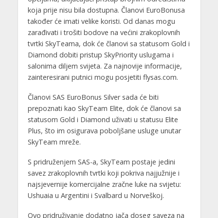
koja prije nisu bila dostupna. Članovi EuroBonusa
također će imati velike koristi. Od danas mogu
zarađivati i trošiti bodove na većini zrakoplovnih
tvrtki SkyTeama, dok će članovi sa statusom Gold i
Diamond dobiti pristup SkyPriority uslugama i
salonima diljem svijeta. Za najnovije informacije,
zainteresirani putnici mogu posjetiti flysas.com.
Članovi SAS EuroBonus Silver sada će biti
prepoznati kao SkyTeam Elite, dok će članovi sa
statusom Gold i Diamond uživati u statusu Elite
Plus, što im osigurava poboljšane usluge unutar
SkyTeam mreže.
S pridruženjem SAS-a, SkyTeam postaje jedini
savez zrakoplovnih tvrtki koji pokriva najjužnije i
najsjevernije komercijalne zračne luke na svijetu:
Ushuaia u Argentini i Svalbard u Norveškoj.
Ovo pridruživanje dodatno jača doseg saveza na