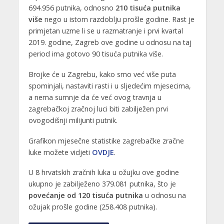
694.956 putnika, odnosno
210 tisuća putnika
više
nego u istom razdoblju prošle godine. Rast je
primjetan uzme li se u razmatranje i prvi kvartal
2019. godine, Zagreb ove godine u odnosu na taj
period ima gotovo 90 tisuća putnika više.
Brojke će u Zagrebu, kako smo već više puta
spominjali, nastaviti rasti i u sljedećim mjesecima,
a nema sumnje da će već ovog travnja u
zagrebačkoj zračnoj luci biti zabilježen prvi
ovogodišnji milijunti putnik.
Grafikon mjesečne statistike zagrebačke zračne
luke možete vidjeti
OVDJE
.
U 8 hrvatskih zračnih luka u ožujku ove godine
ukupno je zabilježeno 379.081 putnika, što je
povećanje od 120 tisuća putnika
u odnosu na
ožujak prošle godine (258.408 putnika).