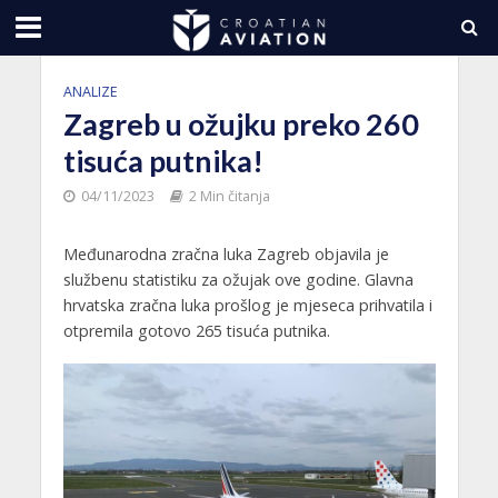
ANALIZE
Zagreb u ožujku preko 260
tisuća putnika!
04/11/2023
2 Min čitanja
Međunarodna zračna luka Zagreb objavila je
službenu statistiku za ožujak ove godine. Glavna
hrvatska zračna luka prošlog je mjeseca prihvatila i
otpremila gotovo 265 tisuća putnika.