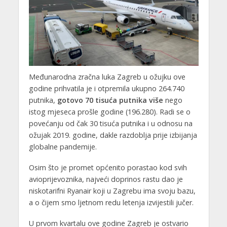
Međunarodna zračna luka Zagreb u ožujku ove
godine prihvatila je i otpremila ukupno 264.740
putnika,
gotovo 70 tisuća putnika više
nego
istog mjeseca prošle godine (196.280). Radi se o
povećanju od čak 30 tisuća putnika i u odnosu na
ožujak 2019. godine, dakle razdoblja prije izbijanja
globalne pandemije.
Osim što je promet općenito porastao kod svih
avioprijevoznika, najveći doprinos rastu dao je
niskotarifni Ryanair koji u Zagrebu ima svoju bazu,
a o čijem smo ljetnom redu letenja izvijestili jučer.
U prvom kvartalu ove godine Zagreb je ostvario