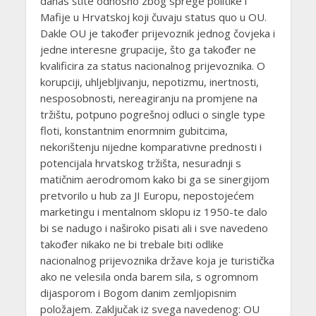
danas štite odnosno zbog sprege politike i
Mafije u Hrvatskoj koji čuvaju status quo u OU.
Dakle OU je također prijevoznik jednog čovjeka i
jedne interesne grupacije, što ga također ne
kvalificira za status nacionalnog prijevoznika. O
korupciji, uhljebljivanju, nepotizmu, inertnosti,
nesposobnosti, nereagiranju na promjene na
tržištu, potpuno pogrešnoj odluci o single type
floti, konstantnim enormnim gubitcima,
nekorištenju nijedne komparativne prednosti i
potencijala hrvatskog tržišta, nesuradnji s
matičnim aerodromom kako bi ga se sinergijom
pretvorilo u hub za JI Europu, nepostojećem
marketingu i mentalnom sklopu iz 1950-te dalo
bi se nadugo i naširoko pisati ali i sve navedeno
također nikako ne bi trebale biti odlike
nacionalnog prijevoznika države koja je turistička
ako ne velesila onda barem sila, s ogromnom
dijasporom i Bogom danim zemljopisnim
položajem. Zaključak iz svega navedenog: OU