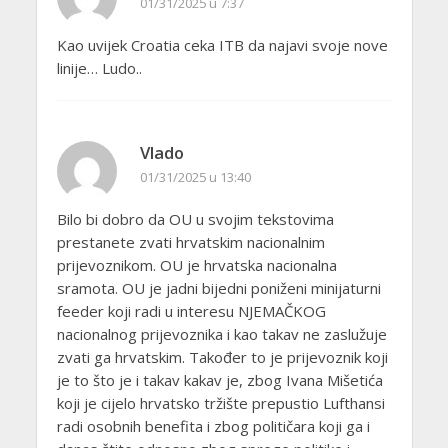
01/31/2025 u 7:37
Kao uvijek Croatia ceka ITB da najavi svoje nove
linije… Ludo..
Vlado
01/31/2025 u 13:40
Bilo bi dobro da OU u svojim tekstovima
prestanete zvati hrvatskim nacionalnim
prijevoznikom. OU je hrvatska nacionalna
sramota. OU je jadni bijedni poniženi minijaturni
feeder koji radi u interesu NJEMAČKOG
nacionalnog prijevoznika i kao takav ne zaslužuje
zvati ga hrvatskim. Također to je prijevoznik koji
je to što je i takav kakav je, zbog Ivana Mišetića
koji je cijelo hrvatsko tržište prepustio Lufthansi
radi osobnih benefita i zbog političara koji ga i