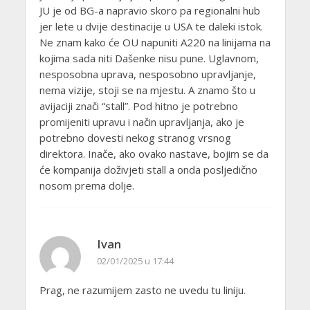
JU je od BG-a napravio skoro pa regionalni hub
jer lete u dvije destinacije u USA te daleki istok.
Ne znam kako će OU napuniti A220 na linijama na
kojima sada niti Dašenke nisu pune. Uglavnom,
nesposobna uprava, nesposobno upravljanje,
nema vizije, stoji se na mjestu. A znamo što u
avijaciji znači “stall”. Pod hitno je potrebno
promijeniti upravu i način upravljanja, ako je
potrebno dovesti nekog stranog vrsnog
direktora. Inače, ako ovako nastave, bojim se da
će kompanija doživjeti stall a onda posljedično
nosom prema dolje.
Ivan
02/01/2025 u 17:44
Prag, ne razumijem zasto ne uvedu tu liniju.