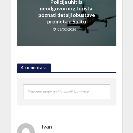
Policija uhitila
neodgovornog turista:
poznati detalji obustave
prometa u Splitu
08/02/2026
4 komentara
Pritisnite ovdje da bi ostavili komentar
Ivan