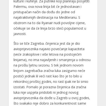
kulture i kuhinje. Za putnike koji planiraju posjetiti
Palermu, ova nova linija bit će jednostavan i
pristupačan način da dođu do jedne od
najatraktivnijih destinacija na Mediteranu. S
obzirom na to da Ryanair nudi povoljne cijene,
očekuje se da će linija brzo steći popularnost u
javnosti.
Što se tiče Zagreba. činjenica jest da je dio
avioprijevoznika najavio povećanje kapaciteta
(veće zrakoplove i više letova na postojećim
linijama), no ima najavljenih i smanjenja u odnosu
na prošlu ljetnu sezonu. S tek jednom novom
linijom zagrebačka zračna luka zasigurno neće
postići jednak ili veći rast kao što je to bilo u
rekordnoj prošloj godini, no rast ipak ne bi smio
izostati. Pomalo je porazna činjenica da zračna
luka nije uspjela pridobiti ni jednog novog
avioprijevoznika da dođe u Zagreb u ovoj godini,
što svakako nije dobro za konkurentnost same