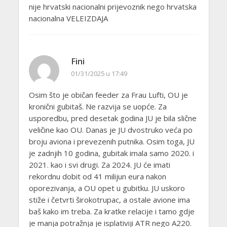
nije hrvatski nacionalni prijevoznik nego hrvatska
nacionalna VELEIZDAJA
Fini
01/31/2025 u 17:49
Osim što je običan feeder za Frau Lufti, OU je
kronični gubitaš. Ne razvija se uopće. Za
usporedbu, pred desetak godina JU je bila slične
veličine kao OU. Danas je JU dvostruko veća po
broju aviona i prevezenih putnika. Osim toga, JU
je zadnjih 10 godina, gubitak imala samo 2020. i
2021. kao i svi drugi. Za 2024. JU će imati
rekordnu dobit od 41 milijun eura nakon
oporezivanja, a OU opet u gubitku. JU uskoro
stiže i četvrti širokotrupac, a ostale avione ima
baš kako im treba. Za kratke relacije i tamo gdje
je manja potražnja je isplativiji ATR nego A220.