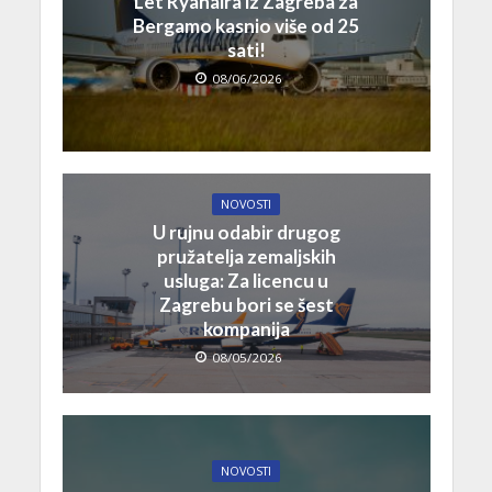
Let Ryanaira iz Zagreba za
Bergamo kasnio više od 25
sati!
08/06/2026
NOVOSTI
U rujnu odabir drugog
pružatelja zemaljskih
usluga: Za licencu u
Zagrebu bori se šest
kompanija
08/05/2026
NOVOSTI