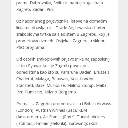
prema Dubrovniku, Splitu te na liniji koja spaja
Zagreb, Zadar i Pulu.
Uz nacionalnog prijevoznika, letove na domaćim
linijama obavljao je i Trade Air, hrvatska charter
zrakoplovna tvrtka sa sjedištem u Zagrebu, koji je
prometovao između Osijeka i Zagreba u sklopu
PSO programa.
Od ostalih zrakoplovnih prijevoznika najzaposleniji
je bio Ryanair koji je Zagreb povezao s
odredištima kao što su Karlsruhe Baden, Brussels
Charleroi, Malaga, Beauvais, Kos, London
Stansted, Basel Mulhouse, Malmö Sturup, Malta,
Rim Fiumicino, Milano Bergamo.
Prema i iz Zagreba prometovali su i British Airways
(London), Austrian Airlines (Beč), KLM
(Amsterdam), Air France (Pariz), Turkish Airlines
(Istanbul), Finnair (Helsinki), Eurowings (Köln,