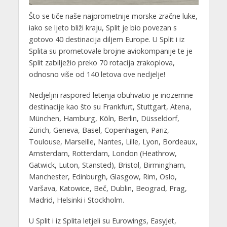
Što se tiče naše najprometnije morske zračne luke,
iako se ljeto bliži kraju, Split je bio povezan s
gotovo 40 destinacija diljem Europe. U Split i iz
Splita su prometovale brojne aviokompanije te je
Split zabilježio preko 70 rotacija zrakoplova,
odnosno više od 140 letova ove nedjelje!
Nedjeljni raspored letenja obuhvatio je inozemne
destinacije kao što su Frankfurt, Stuttgart, Atena,
München, Hamburg, Köln, Berlin, Düsseldorf,
Zürich, Geneva, Basel, Copenhagen, Pariz,
Toulouse, Marseille, Nantes, Lille, Lyon, Bordeaux,
Amsterdam, Rotterdam, London (Heathrow,
Gatwick, Luton, Stansted), Bristol, Birmingham,
Manchester, Edinburgh, Glasgow, Rim, Oslo,
Varšava, Katowice, Beč, Dublin, Beograd, Prag,
Madrid, Helsinki i Stockholm.
U Split i iz Splita letjeli su Eurowings, EasyJet,