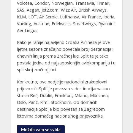
Volotea, Condor, Norwegian, Transavia, Finnair,
SAS, Aegan, Jet2.com, Wizz Air, British Airways,
KLM, LOT, Air Serbia, Lufthansa, Air France, Iberia,
Vueling, Austrian, Edelweiss, Smartwings, Ryanair i
Aer Lingus.
Kako je ranije najavljeno Croatia Airlinesa je ove
ljetne sezone značajno povećala broj destinacija i
dnevnih linija prema Zračnoj luci Split te je tako
postala jedna od najzaposlenijih aviokompanija i u
splitskoj zračnoj luci.
Konkretno, ove nedjelje nacionalni zrakoplovni
prijevoznik Split je povezao s destinacijama kao
što su Beč, Dublin, Frankfurt, Milano, München,
Oslo, Pariz, Rim i Stockholm. Od domaćih
destinacija Split je bio povezan sa Zagrebom
letovima domaćeg nacionalnog prijevoznika.
Možda vam se sviđa