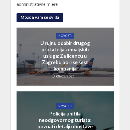
administrativne mjere.
Možda vam se sviđa
NOVOSTI
U rujnu odabir drugog
pružatelja zemaljskih
usluga: Za licencu u
Zagrebu bori se šest
kompanija
08/05/2026
NOVOSTI
Policija uhitila
neodgovornog turista:
poznati detalji obustave