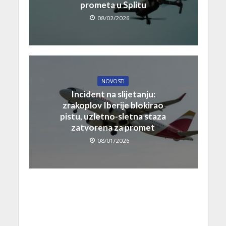
prometa u Splitu
08/02/2026
NOVOSTI
Incident na slijetanju:
zrakoplov Iberije blokirao
pistu, uzletno-sletna staza
zatvorena za promet
08/01/2026