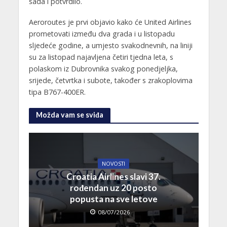
sada i potvrdilo.
Aeroroutes je prvi objavio kako će United Airlines
prometovati između dva grada i u listopadu
sljedeće godine, a umjesto svakodnevnih, na liniji
su za listopad najavljena četiri tjedna leta, s
polaskom iz Dubrovnika svakog ponedjeljka,
srijede, četvrtka i subote, također s zrakoplovima
tipa B767-400ER.
Možda vam se sviđa
NOVOSTI
Croatia Airlines slavi 37.
rođendan uz 20 posto
popusta na sve letove
08/07/2026