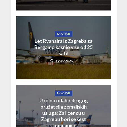
NOVOSTI
Let Ryanaira iz Zagreba za
Bergamo kasnio više od 25
sati!
08/06/2026
NOVOSTI
U rujnu odabir drugog
pružatelja zemaljskih
usluga: Za licencu u
Zagrebu bori se šest
kompanija