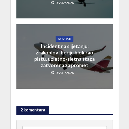
08/02/2026
NOVOSTI
Incident na slijetanju:
zrakoplov Iberije blokirao
pistu, uzletno-sletna staza
zatvorena za promet
08/01/2026
2 komentara