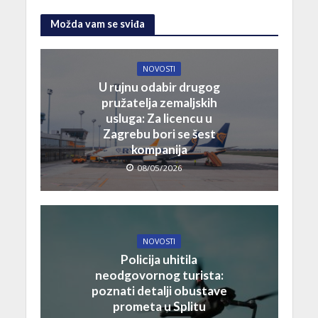
Možda vam se sviđa
NOVOSTI
U rujnu odabir drugog
pružatelja zemaljskih
usluga: Za licencu u
Zagrebu bori se šest
kompanija
08/05/2026
NOVOSTI
Policija uhitila
neodgovornog turista:
poznati detalji obustave
prometa u Splitu