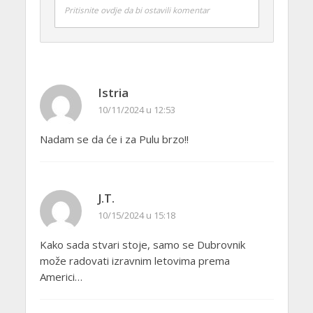
Pritisnite ovdje da bi ostavili komentar
Istria
10/11/2024 u 12:53
Nadam se da će i za Pulu brzo!!
J.T.
10/15/2024 u 15:18
Kako sada stvari stoje, samo se Dubrovnik
može radovati izravnim letovima prema
Americi…