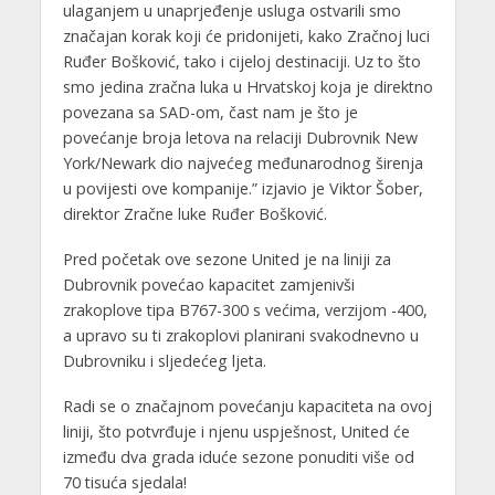
ulaganjem u unaprjeđenje usluga ostvarili smo
značajan korak koji će pridonijeti, kako Zračnoj luci
Ruđer Bošković, tako i cijeloj destinaciji. Uz to što
smo jedina zračna luka u Hrvatskoj koja je direktno
povezana sa SAD-om, čast nam je što je
povećanje broja letova na relaciji Dubrovnik New
York/Newark dio najvećeg međunarodnog širenja
u povijesti ove kompanije.” izjavio je Viktor Šober,
direktor Zračne luke Ruđer Bošković.
Pred početak ove sezone United je na liniji za
Dubrovnik povećao kapacitet zamjenivši
zrakoplove tipa B767-300 s većima, verzijom -400,
a upravo su ti zrakoplovi planirani svakodnevno u
Dubrovniku i sljedećeg ljeta.
Radi se o značajnom povećanju kapaciteta na ovoj
liniji, što potvrđuje i njenu uspješnost, United će
između dva grada iduće sezone ponuditi više od
70 tisuća sjedala!