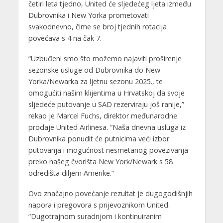
četiri leta tjedno, United će sljedećeg ljeta između
Dubrovnika i New Yorka prometovati
svakodnevno, čime se broj tjednih rotacija
povećava s 4 na čak 7.
“Uzbuđeni smo što možemo najaviti proširenje
sezonske usluge od Dubrovnika do New
Yorka/Newarka za ljetnu sezonu 2025., te
omogućiti našim klijentima u Hrvatskoj da svoje
sljedeće putovanje u SAD rezerviraju još ranije,”
rekao je Marcel Fuchs, direktor međunarodne
prodaje United Airlinesa. “Naša dnevna usluga iz
Dubrovnika ponudit će putnicima veći izbor
putovanja i mogućnost nesmetanog povezivanja
preko našeg čvorišta New York/Newark s 58
odredišta diljem Amerike.”
Ovo značajno povećanje rezultat je dugogodišnjih
napora i pregovora s prijevoznikom United.
“Dugotrajnom suradnjom i kontinuiranim