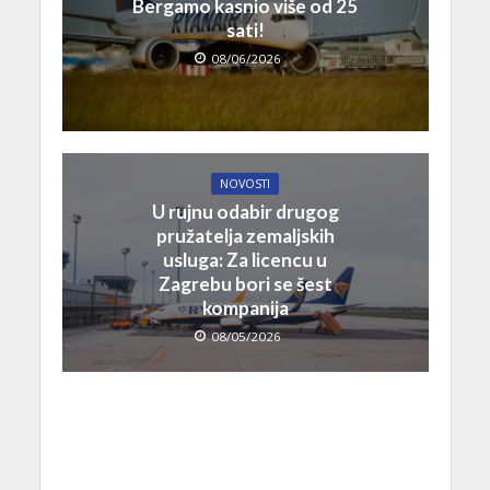
Bergamo kasnio više od 25
sati!
08/06/2026
NOVOSTI
U rujnu odabir drugog
pružatelja zemaljskih
usluga: Za licencu u
Zagrebu bori se šest
kompanija
08/05/2026