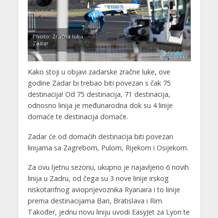
Photo: Zračna luka
Zadar
Kako stoji u objavi zadarske zračne luke, ove
godine Zadar bi trebao biti povezan s čak 75
destinacija! Od 75 destinacija, 71 destinacija,
odnosno linija je međunarodna dok su 4 linije
domaće te destinacija domaće.
Zadar će od domaćih destinacija biti povezan
linijama sa Zagrebom, Pulom, Rijekom i Osijekom.
Za ovu ljetnu sezonu, ukupno je najavljeno 6 novih
linija u Zadru, od čega su 3 nove linije irskog
niskotarifnog avioprijevoznika Ryanaira i to linije
prema destinacijama Bari, Bratislava i Rim.
Također, jednu novu liniju uvodi EasyJet za Lyon te