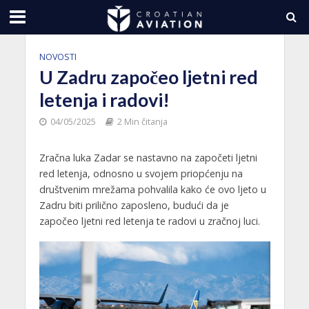
NOVOSTI
U Zadru započeo ljetni red
letenja i radovi!
04/05/2025
2 Min čitanja
Zračna luka Zadar se nastavno na započeti ljetni
red letenja, odnosno u svojem priopćenju na
društvenim mrežama pohvalila kako će ovo ljeto u
Zadru biti prilično zaposleno, budući da je
započeo ljetni red letenja te radovi u zračnoj luci.