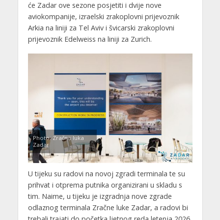
će Zadar ove sezone posjetiti i dvije nove
aviokompanije, izraelski zrakoplovni prijevoznik
Arkia na liniji za Tel Aviv i švicarski zrakoplovni
prijevoznik Edelweiss na liniji za Zurich.
Photo: Zračna luka
Zadar
U tijeku su radovi na novoj zgradi terminala te su
prihvat i otprema putnika organizirani u skladu s
tim. Naime, u tijeku je izgradnja nove zgrade
odlaznog terminala Zračne luke Zadar, a radovi bi
trebali trajati do početka ljetnog reda letenja 2026.