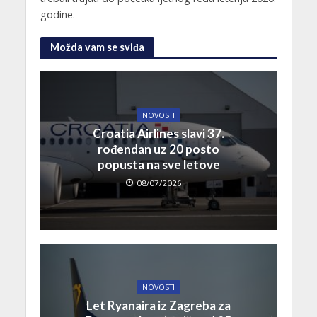
godine.
Možda vam se sviđa
NOVOSTI
Croatia Airlines slavi 37.
rođendan uz 20 posto
popusta na sve letove
08/07/2026
NOVOSTI
Let Ryanaira iz Zagreba za