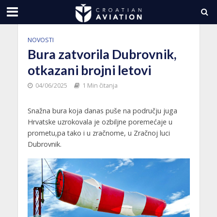
NOVOSTI
Bura zatvorila Dubrovnik,
otkazani brojni letovi
04/06/2025
1 Min čitanja
Snažna bura koja danas puše na području juga
Hrvatske uzrokovala je ozbiljne poremećaje u
prometu,pa tako i u zračnome, u Zračnoj luci
Dubrovnik.