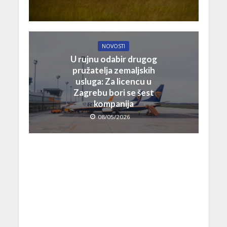
NOVOSTI
U rujnu odabir drugog
pružatelja zemaljskih
usluga: Za licencu u
Zagrebu bori se šest
kompanija
08/05/2026