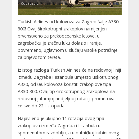
Kovacevic
Turkish Airlines od kolovoza za Zagreb šalje A330-
300! Ovaj širokotrupni zrakoplov namijenjen
prvenstveno za prekooceanske letove, u
zagrebačku je zračnu luku dolazio i ranije,
povremeno, uglavnom u slučaju visoke potražnje
za prijevozom tereta.
Iz istog razloga Turkish Airlines će na redovnoj liniji
između Zagreba i Istanbula umjesto uskotrupnog
A320, od 08. kolovoza koristiti zrakoplove tipa
A330-300. Ovaj tip širokotrupnog zrakoplova na
redovnoj jutarnjoj nedjeljnoj rotaciji prometovat
će sve do 22. listopada.
Najavljeno je ukupno 11 rotacija ovog tipa
zrakoplova između Zagreba i Istanbula u
spomenutom razdoblju, a u putničkoj kabini ovog