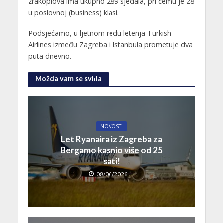
zrakoplova ima ukupno 289 sjedala, pri čemu je 28
u poslovnoj (business) klasi.
Podsjećamo, u ljetnom redu letenja Turkish
Airlines između Zagreba i Istanbula prometuje dva
puta dnevno.
Možda vam se sviđa
NOVOSTI
Let Ryanaira iz Zagreba za
Bergamo kasnio više od 25
sati!
08/06/2026