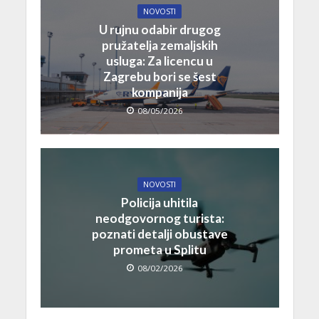
NOVOSTI
U rujnu odabir drugog
pružatelja zemaljskih
usluga: Za licencu u
Zagrebu bori se šest
kompanija
08/05/2026
NOVOSTI
Policija uhitila
neodgovornog turista:
poznati detalji obustave
prometa u Splitu
08/02/2026