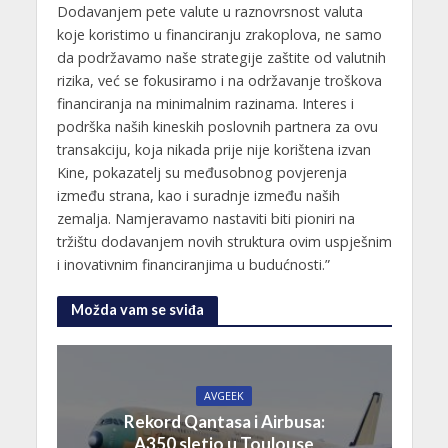
Dodavanjem pete valute u raznovrsnost valuta
koje koristimo u financiranju zrakoplova, ne samo
da podržavamo naše strategije zaštite od valutnih
rizika, već se fokusiramo i na održavanje troškova
financiranja na minimalnim razinama. Interes i
podrška naših kineskih poslovnih partnera za ovu
transakciju, koja nikada prije nije korištena izvan
Kine, pokazatelj su međusobnog povjerenja
između strana, kao i suradnje između naših
zemalja. Namjeravamo nastaviti biti pioniri na
tržištu dodavanjem novih struktura ovim uspješnim
i inovativnim financiranjima u budućnosti.”
Možda vam se sviđa
AVGEEK
Rekord Qantasa i Airbusa:
A350 sletio u Toulouse