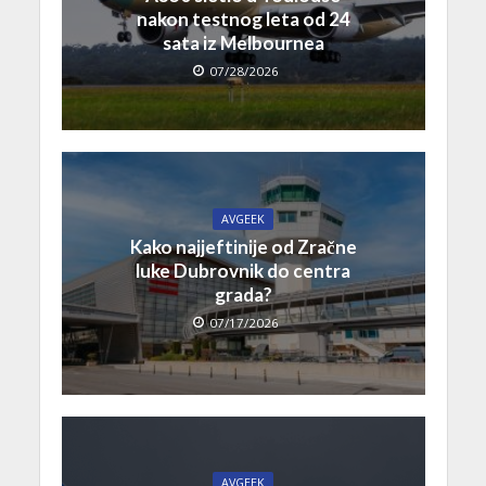
nakon testnog leta od 24
sata iz Melbournea
07/28/2026
AVGEEK
Kako najjeftinije od Zračne
luke Dubrovnik do centra
grada?
07/17/2026
AVGEEK