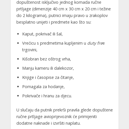
dopuštenost isključivo jednog komada ručne
prtljage (dimenzije 40 cm x 30 cm x 20 cm i težine
do 2 kilograma), putnici imaju pravo u zrakoplov
besplatno unijeti i predmete kao što su:
Kaput, pokrivač ili šal,
Vrećicu s predmetima kupljenim u
duty fre
e
trgovini,
Kišobran bez oštrog vrha,
Manju kameru ili dalekozor,
Knjige i časopise za čitanje,
Pomagala za hodanje,
Pokrivače i hranu za djecu.
U slučaju da putnik prekrši pravila glede dopuštene
ručne prtljage avioprijevoznik će primijeniti
dodatne naknade i izvršiti naplatu.