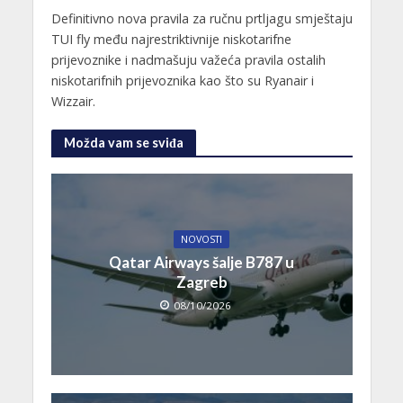
Definitivno nova pravila za ručnu prtljagu smještaju
TUI fly među najrestriktivnije niskotarifne
prijevoznike i nadmašuju važeća pravila ostalih
niskotarifnih prijevoznika kao što su Ryanair i
Wizzair.
Možda vam se sviđa
NOVOSTI
Qatar Airways šalje B787 u
Zagreb
08/10/2026