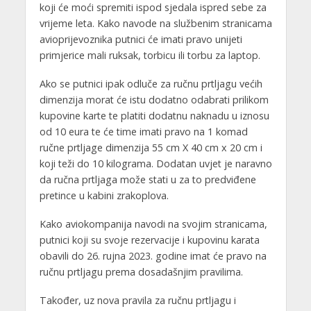
koji će moći spremiti ispod sjedala ispred sebe za
vrijeme leta. Kako navode na službenim stranicama
avioprijevoznika putnici će imati pravo unijeti
primjerice mali ruksak, torbicu ili torbu za laptop.
Ako se putnici ipak odluče za ručnu prtljagu većih
dimenzija morat će istu dodatno odabrati prilikom
kupovine karte te platiti dodatnu naknadu u iznosu
od 10 eura te će time imati pravo na 1 komad
ručne prtljage dimenzija 55 cm X 40 cm x 20 cm i
koji teži do 10 kilograma. Dodatan uvjet je naravno
da ručna prtljaga može stati u za to predviđene
pretince u kabini zrakoplova.
Kako aviokompanija navodi na svojim stranicama,
putnici koji su svoje rezervacije i kupovinu karata
obavili do 26. rujna 2023. godine imat će pravo na
ručnu prtljagu prema dosadašnjim pravilima.
Također, uz nova pravila za ručnu prtljagu i