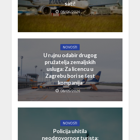
sati!
08/06/2026
NOVOSTI
U rujnu odabir drugog
pružatelja zemaljskih
usluga: Za licencu u
Zagrebu bori se šest
kompanija
08/05/2026
NOVOSTI
Policija uhitila
neodgovornog turista: