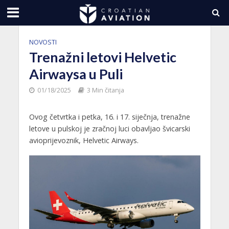
NOVOSTI
Trenažni letovi Helvetic
Airwaysa u Puli
01/18/2025
3 Min čitanja
Ovog četvrtka i petka, 16. i 17. siječnja, trenažne
letove u pulskoj je zračnoj luci obavljao švicarski
avioprijevoznik, Helvetic Airways.