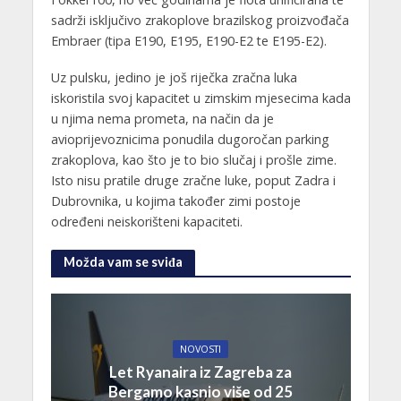
sadrži isključivo zrakoplove brazilskog proizvođača
Embraer (tipa E190, E195, E190-E2 te E195-E2).
Uz pulsku, jedino je još riječka zračna luka
iskoristila svoj kapacitet u zimskim mjesecima kada
u njima nema prometa, na način da je
avioprijevoznicima ponudila dugoročan parking
zrakoplova, kao što je to bio slučaj i prošle zime.
Isto nisu pratile druge zračne luke, poput Zadra i
Dubrovnika, u kojima također zimi postoje
određeni neiskorišteni kapaciteti.
Možda vam se sviđa
NOVOSTI
Let Ryanaira iz Zagreba za
Bergamo kasnio više od 25