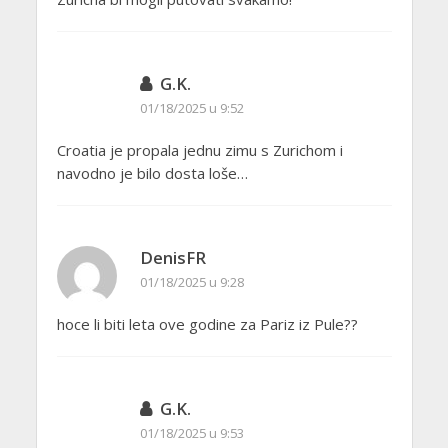
G.K.
01/18/2025 u 9:52
Croatia je propala jednu zimu s Zurichom i
navodno je bilo dosta loše…
DenisFR
01/18/2025 u 9:28
hoce li biti leta ove godine za Pariz iz Pule??
G.K.
01/18/2025 u 9:53