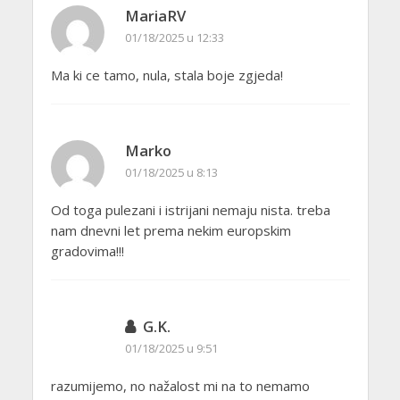
MariaRV
01/18/2025 u 12:33
Ma ki ce tamo, nula, stala boje zgjeda!
Marko
01/18/2025 u 8:13
Od toga pulezani i istrijani nemaju nista. treba
nam dnevni let prema nekim europskim
gradovima!!!
G.K.
01/18/2025 u 9:51
razumijemo, no nažalost mi na to nemamo