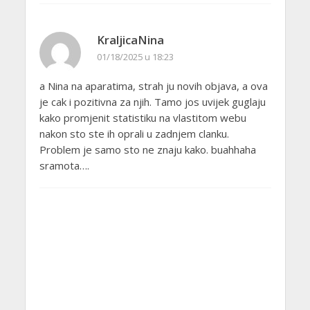
KraljicaNina
01/18/2025 u 18:23
a Nina na aparatima, strah ju novih objava, a ova
je cak i pozitivna za njih. Tamo jos uvijek guglaju
kako promjenit statistiku na vlastitom webu
nakon sto ste ih oprali u zadnjem clanku.
Problem je samo sto ne znaju kako. buahhaha
sramota….