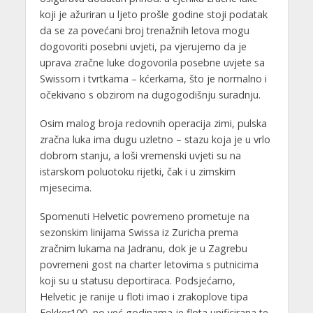
koji je ažuriran u ljeto prošle godine stoji podatak
da se za povećani broj trenažnih letova mogu
dogovoriti posebni uvjeti, pa vjerujemo da je
uprava zračne luke dogovorila posebne uvjete sa
Swissom i tvrtkama – kćerkama, što je normalno i
očekivano s obzirom na dugogodišnju suradnju.
Osim malog broja redovnih operacija zimi, pulska
zračna luka ima dugu uzletno – stazu koja je u vrlo
dobrom stanju, a loši vremenski uvjeti su na
istarskom poluotoku rijetki, čak i u zimskim
mjesecima.
Spomenuti Helvetic povremeno prometuje na
sezonskim linijama Swissa iz Zuricha prema
zračnim lukama na Jadranu, dok je u Zagrebu
povremeni gost na charter letovima s putnicima
koji su u statusu deportiraca. Podsjećamo,
Helvetic je ranije u floti imao i zrakoplove tipa
Fokker100, no već godinama je flota unificirana te