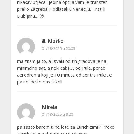
nikakav utjecaj. jedina opcija vam je transfer
preko Zagreba ili odlazak u Veneciju, Trst ili
Ljubljanu… 🙁
Marko
01/18/2025 u 20:05
ma znam ja to, ali svaki od tih gradova je na
minimalno sat, a neki cak i 3, od Pule. pored
aerodroma koji je 10 minuta od centra Pule…e
pa ne ide to bas tako!!
Mirela
01/18/2025 u 9:20
pa zasto barem ti ne lete za Zurich zimi ? Preko
Zuricha bi mogli putovati svakamo!