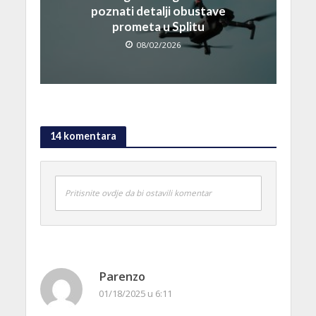
poznati detalji obustave
prometa u Splitu
08/02/2026
14 komentara
Pritisnite ovdje da bi ostavili komentar
Parenzo
01/18/2025 u 6:11