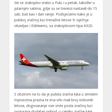
Isti se zrakoplov vratio u Pulu i u petak, također u
jutarnjim satima, gdje su se treninzi nastavili do 15
sati, baš kao i dan ranije. Podsjećamo kako je u
pulskoj zračnoj luci trenažne letove 9. siječnja
obavljao i Edelweiss, sa zrakoplovom tipa A320.
S obzirom na to da je pulska zračna luka u zimskim
mjesecima prazna te ima vrlo mali broj redovnih
letova, dogovaranje ove vrste posla zračnoj luci
osigurava dodatan prihod. u cjeniku zračne luke