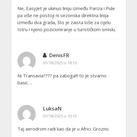
Ne, EasyJet je ukinuo liniju između Pariza i Pule
pa više ne postoji ni sezonska direktna linija
između dva grada, što je zaista loše za cijelu
Istru i njeno pozicioniranje u turističkom smislu.
DenisFR
01/18/2025 u 19:13
Ni Transavia???? pa zaboga!!! to je stvarno
basic….
LuksaN
01/18/2025 u 10:13
Taj aerodrom radi kao da je u Africi. Grozno.