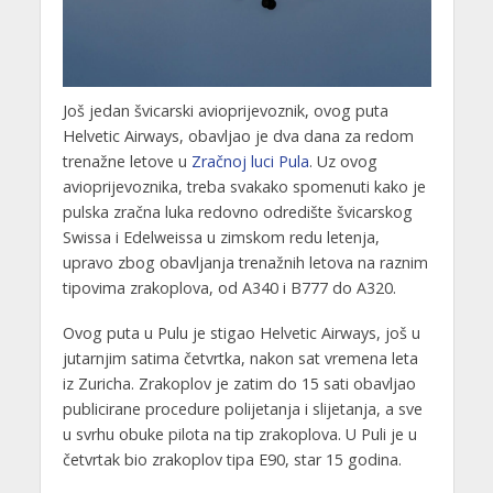
Još jedan švicarski avioprijevoznik, ovog puta
Helvetic Airways, obavljao je dva dana za redom
trenažne letove u
Zračnoj luci Pula
. Uz ovog
avioprijevoznika, treba svakako spomenuti kako je
pulska zračna luka redovno odredište švicarskog
Swissa i Edelweissa u zimskom redu letenja,
upravo zbog obavljanja trenažnih letova na raznim
tipovima zrakoplova, od A340 i B777 do A320.
Ovog puta u Pulu je stigao Helvetic Airways, još u
jutarnjim satima četvrtka, nakon sat vremena leta
iz Zuricha. Zrakoplov je zatim do 15 sati obavljao
publicirane procedure polijetanja i slijetanja, a sve
u svrhu obuke pilota na tip zrakoplova. U Puli je u
četvrtak bio zrakoplov tipa E90, star 15 godina.