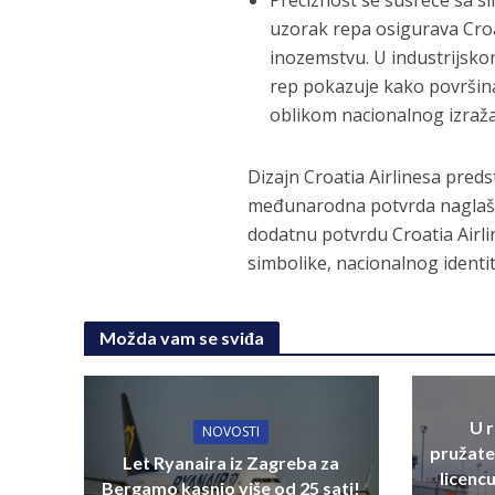
Preciznost se susreće sa si
uzorak repa osigurava Croat
inozemstvu. U industrijskom
rep pokazuje kako površina
oblikom nacionalnog izraža
Dizajn Croatia Airlinesa predst
međunarodna potvrda naglašav
dodatnu potvrdu Croatia Airlin
simbolike, nacionalnog identit
Možda vam se sviđa
U 
NOVOSTI
pružate
Let Ryanaira iz Zagreba za
licenc
Bergamo kasnio više od 25 sati!