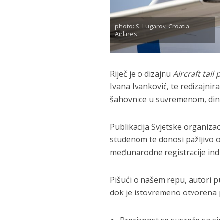
photo: S. Lugarov, Croatia
Airlines
Riječ je o dizajnu
Aircraft tail
Ivana Ivanković, te redizajnira
šahovnice u suvremenom, din
Publikacija Svjetske organizac
studenom te donosi pažljivo 
međunarodne registracije indu
Pišući o našem repu, autori pu
dok je istovremeno otvorena