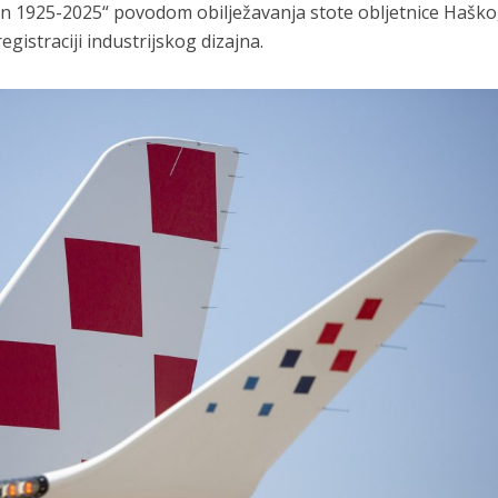
on 1925-2025“ povodom obilježavanja stote obljetnice Hašk
straciji industrijskog dizajna.