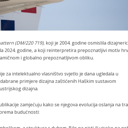
 pattern (DM/220 719)
, koji je 2004. godine osmislila dizajneri
la 2024. godine, a koji reinterpretira prepoznatljivi motiv hr
amičnom i globalno prepoznatljivom obliku.
ije za intelektualno vlasništvo svjetlo je dana ugledala u
odabrane primjere dizajna zaštićenih Haškim sustavom
strijskog dizajna.
blikacije zamjećuju kako se njegova evolucija oslanja na trad
 prema budućnosti: