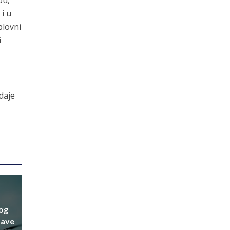
bu,
 i u
plovni
i
daje
nog
tave