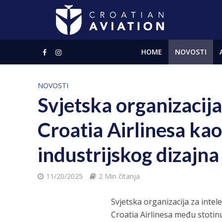
HOME
NOVOSTI
NOVOSTI
Svjetska organizacij
Croatia Airlinesa ka
industrijskog dizajna
11/20/2025
2 Min čitanja
Svjetska organizacija za intel
Croatia Airlinesa među stotinu