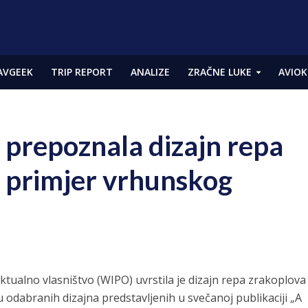
AVGEEK
TRIP REPORT
ANALIZE
ZRAČNE LUKE
AVIOK
a prepoznala dizajn repa
o primjer vrhunskog
ektualno vlasništvo (WIPO) uvrstila je dizajn repa zrakoplova
 odabranih dizajna predstavljenih u svečanoj publikaciji „A