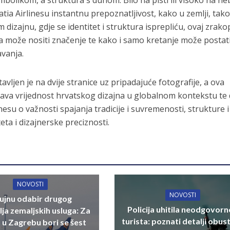
mbolikom, a struktura s duhom. Bilo na pisti ili visoko na ne
ia Airlinesu instantnu prepoznatljivost, kako u zemlji, tako
 dizajnu, gdje se identitet i struktura isprepliću, ovaj zrako
 može nositi značenje te kako i samo kretanje može postat
vanja.
avljen je na dvije stranice uz pripadajuće fotografije, a ova
a vrijednost hrvatskog dizajna u globalnom kontekstu te 
esu o važnosti spajanja tradicije i suvremenosti, strukture i
eta i dizajnerske preciznosti.
NOVOSTI
NOVOSTI
rujnu odabir drugog
Policija uhitila neodgovor
lja zemaljskih usluga: Za
turista: poznati detalji obus
u u Zagrebu bori se šest