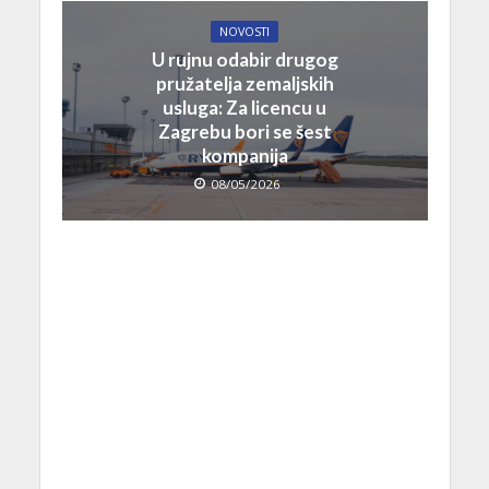
NOVOSTI
U rujnu odabir drugog
pružatelja zemaljskih
usluga: Za licencu u
Zagrebu bori se šest
kompanija
08/05/2026