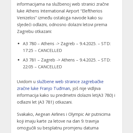
informacijama na službenoj web stranici zračne
luke Athens International Airport “Eleftherios
Venizelos” između ostaloga navode kako su
sljedeći odlazni, odnosno dolazni letovi prema
Zagrebu otkazani:
A3 780 – Athens -> Zagreb – 9.4.2025. – STD:
17:25 – CANCELLED
A3 781 – Zagreb -> Athens – 9.4.2025. – STD:
22:05 – CANCELLED
Uvidom u
službene web stranice zagrebačke
zračne luke Franjo Tuđman
, još nije vidljiva
informacija kako su predmetni dolazni let(A3 780) i
odlazni let (A3 781) otkazani.
Svakako, Aegean Airlines i Olympic Air putnicima
koji imaju karte za letove na dan 9. travnja
omogućili su besplatnu promjenu datuma