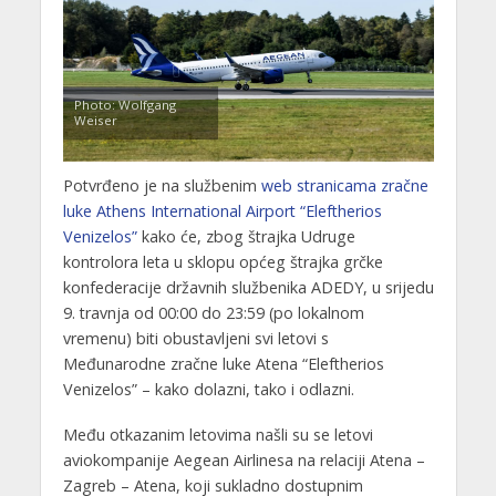
Photo: Wolfgang
Weiser
Potvrđeno je na službenim
web stranicama zračne
luke Athens International Airport “Eleftherios
Venizelos”
kako će, zbog štrajka Udruge
kontrolora leta u sklopu općeg štrajka grčke
konfederacije državnih službenika ADEDY, u srijedu
9. travnja od 00:00 do 23:59 (po lokalnom
vremenu) biti obustavljeni svi letovi s
Međunarodne zračne luke Atena “Eleftherios
Venizelos” – kako dolazni, tako i odlazni.
Među otkazanim letovima našli su se letovi
aviokompanije Aegean Airlinesa na relaciji Atena –
Zagreb – Atena, koji sukladno dostupnim