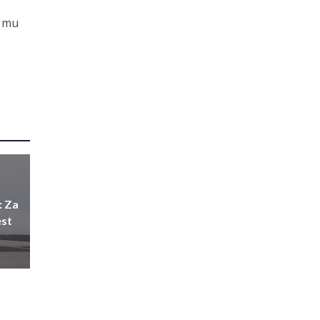
e mu
: Za
est