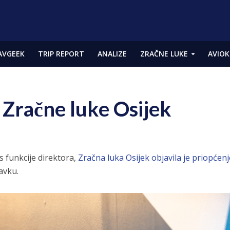
AVGEEK
TRIP REPORT
ANALIZE
ZRAČNE LUKE
AVIOK
a Zračne luke Osijek
 funkcije direktora,
Zračna luka Osijek objavila je priopćenj
avku.