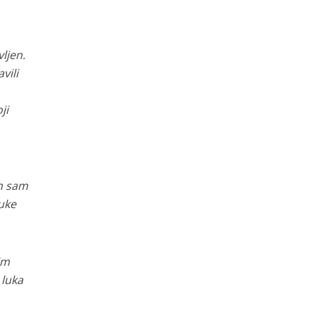
ljen.
vili
ji
an sam
luke
im
 luka