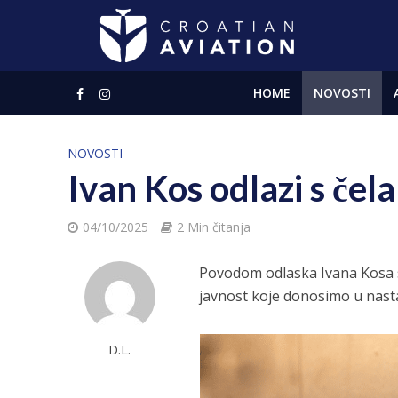
HOME
NOVOSTI
NOVOSTI
Ivan Kos odlazi s čel
04/10/2025
2 Min čitanja
Povodom odlaska Ivana Kosa s
javnost koje donosimo u nast
D.L.