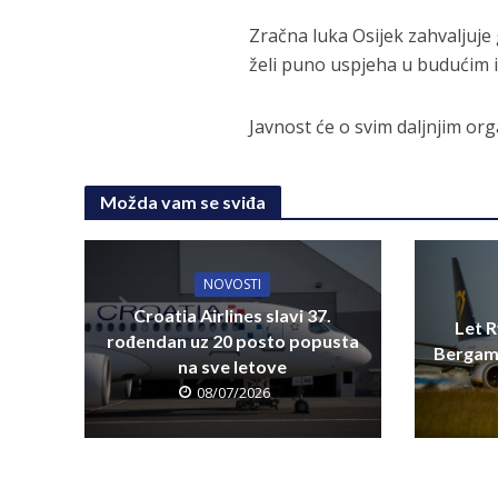
Zračna luka Osijek zahvaljuje
želi puno uspjeha u budućim 
Javnost će o svim daljnjim o
Možda vam se sviđa
NOVOSTI
Croatia Airlines slavi 37.
Let R
rođendan uz 20 posto popusta
Bergamo
na sve letove
08/07/2026