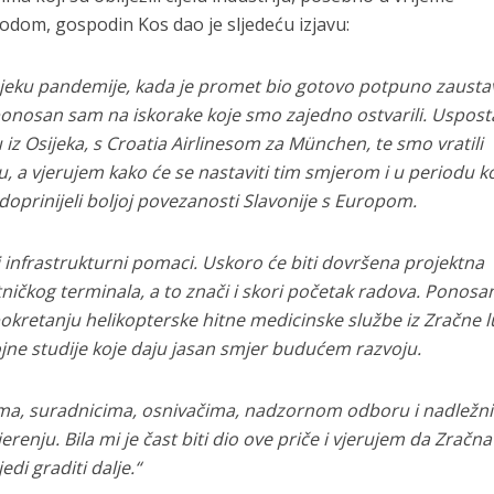
dom, gospodin Kos dao je sljedeću izjavu:
eku pandemije, kada je promet bio gotovo potpuno zaustav
 ponosan sam na iskorake koje smo zajedno ostvarili.
Usposta
z Osijeka, s Croatia Airlinesom za München, te smo vratili
, a vjerujem kako će se nastaviti tim smjerom i u periodu ko
o doprinijeli boljoj povezanosti Slavonije s Europom.
infrastrukturni pomaci. Uskoro će biti dovršena projektna
ičkog terminala, a to znači i skori početak radova. Ponos
 pokretanju helikopterske hitne medicinske službe iz Zračne 
zvojne studije koje daju jasan smjer budućem razvoju.
ima, suradnicima, osnivačima, nadzornom odboru i nadležn
erenju. Bila mi je čast biti dio ove priče i vjerujem da Zračna
di graditi dalje.“