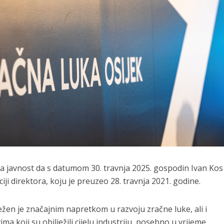
a javnost da s datumom 30. travnja 2025. gospodin Ivan Kos
ji direktora, koju je preuzeo 28. travnja 2021. godine.
en je značajnim napretkom u razvoju zračne luke, ali i
a koji su obilježili cijelu industriju, posebno u vrijeme