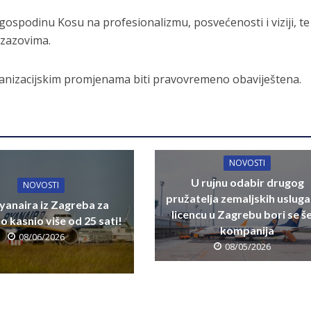
 gospodinu Kosu na profesionalizmu, posvećenosti i viziji, t
izazovima.
rganizacijskim promjenama biti pravovremeno obaviještena.
NOVOSTI
U rujnu odabir drugog
NOVOSTI
pružatelja zemaljskih usluga
yanaira iz Zagreba za
licencu u Zagrebu bori se š
 kasnio više od 25 sati!
kompanija
08/06/2026
08/05/2026