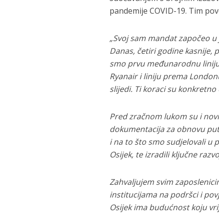
pandemije COVID-19. Tim povo
„Svoj sam mandat započeo u j
Danas, četiri godine kasnije,
smo prvu međunarodnu liniju i
Ryanair i liniju prema Londonu
slijedi. Ti koraci su konkretn
Pred zračnom lukom su i novi 
dokumentacija za obnovu putn
i na to što smo sudjelovali u
Osijek, te izradili ključne ra
Zahvaljujem svim zaposlenic
institucijama na podršci i povj
Osijek ima budućnost koju vrije