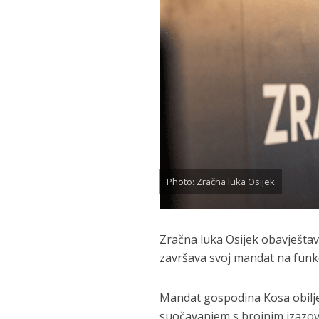
Photo: Zračna luka Osijek
Zračna luka Osijek obavještav
završava svoj mandat na funkci
Mandat gospodina Kosa obiljež
suočavanjem s brojnim izazovim