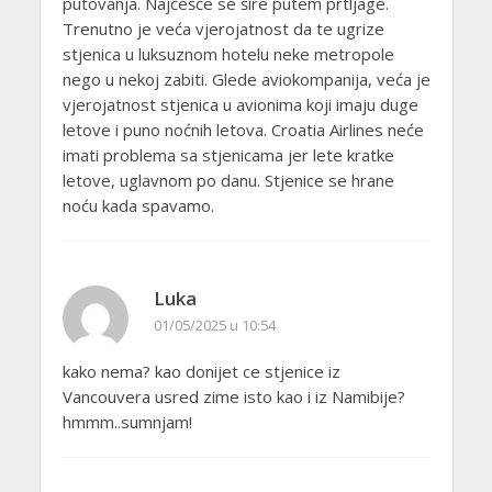
putovanja. Najčešće se šire putem prtljage.
Trenutno je veća vjerojatnost da te ugrize
stjenica u luksuznom hotelu neke metropole
nego u nekoj zabiti. Glede aviokompanija, veća je
vjerojatnost stjenica u avionima koji imaju duge
letove i puno noćnih letova. Croatia Airlines neće
imati problema sa stjenicama jer lete kratke
letove, uglavnom po danu. Stjenice se hrane
noću kada spavamo.
Luka
01/05/2025 u 10:54
kako nema? kao donijet ce stjenice iz
Vancouvera usred zime isto kao i iz Namibije?
hmmm..sumnjam!