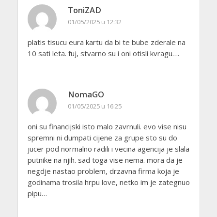
ToniZAD
01/05/2025 u 12:32
platis tisucu eura kartu da bi te bube zderale na
10 sati leta. fuj, stvarno su i oni otisli kvragu….
NomaGO
01/05/2025 u 16:25
oni su financijski isto malo zavrnuli. evo vise nisu
spremni ni dumpati cijene za grupe sto su do
jucer pod normalno radili i vecina agencija je slala
putnike na njih. sad toga vise nema. mora da je
negdje nastao problem, drzavna firma koja je
godinama trosila hrpu love, netko im je zategnuo
pipu…