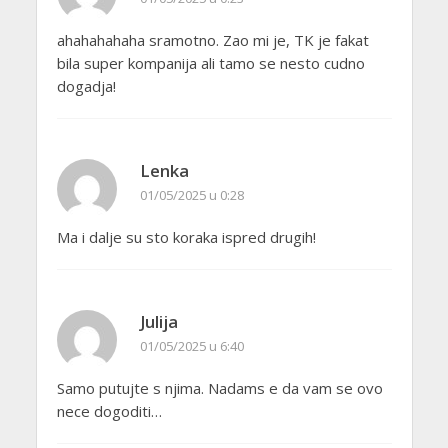
ahahahahaha sramotno. Zao mi je, TK je fakat
bila super kompanija ali tamo se nesto cudno
dogadja!
Lenka
01/05/2025 u 0:28
Ma i dalje su sto koraka ispred drugih!
Julija
01/05/2025 u 6:40
Samo putujte s njima. Nadams e da vam se ovo
nece dogoditi…