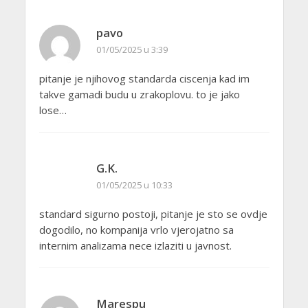
pavo
01/05/2025 u 3:39
pitanje je njihovog standarda ciscenja kad im
takve gamadi budu u zrakoplovu. to je jako
lose…
G.K.
01/05/2025 u 10:33
standard sigurno postoji, pitanje je sto se ovdje
dogodilo, no kompanija vrlo vjerojatno sa
internim analizama nece izlaziti u javnost.
Marespu