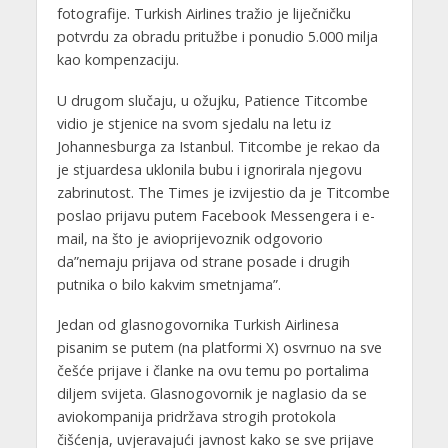
fotografije. Turkish Airlines tražio je liječničku
potvrdu za obradu pritužbe i ponudio 5.000 milja
kao kompenzaciju.
U drugom slučaju, u ožujku, Patience Titcombe
vidio je stjenice na svom sjedalu na letu iz
Johannesburga za Istanbul. Titcombe je rekao da
je stjuardesa uklonila bubu i ignorirala njegovu
zabrinutost. The Times je izvijestio da je Titcombe
poslao prijavu putem Facebook Messengera i e-
mail, na što je avioprijevoznik odgovorio
da”nemaju prijava od strane posade i drugih
putnika o bilo kakvim smetnjama”.
Jedan od glasnogovornika Turkish Airlinesa
pisanim se putem (na platformi X) osvrnuo na sve
češće prijave i članke na ovu temu po portalima
diljem svijeta. Glasnogovornik je naglasio da se
aviokompanija pridržava strogih protokola
čišćenja, uvjeravajući javnost kako se sve prijave