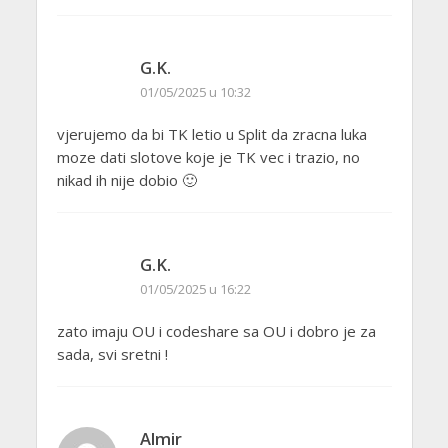
G.K.
01/05/2025 u 10:32
vjerujemo da bi TK letio u Split da zracna luka
moze dati slotove koje je TK vec i trazio, no
nikad ih nije dobio 🙂
G.K.
01/05/2025 u 16:22
zato imaju OU i codeshare sa OU i dobro je za
sada, svi sretni !
Almir