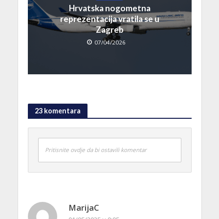
Hrvatska nogometna
reprezentacija vratila se u
Zagreb
07/04/2026
23 komentara
Pritisnite ovdje da bi ostavili komentar
MarijaC