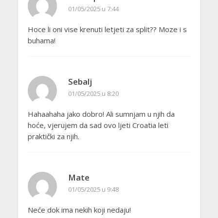
01/05/2025 u 7:44
Hoce li oni vise krenuti letjeti za split?? Moze i s
buhama!
Sebalj
01/05/2025 u 8:20
Hahaahaha jako dobro! Ali sumnjam u njih da
hoće, vjerujem da sad ovo ljeti Croatia leti
praktički za njih.
Mate
01/05/2025 u 9:48
Neće dok ima nekih koji nedaju!