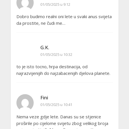
01/05/2025 u 9:12
Dobro budimo realni oni lete u svaki anus svijeta
da prostite, ne čudi me…
G.K.
01/05/2025 u 10:32
to je isto tocno, hrpa destinacija, od
najrazvijenijih do najzabacenijih djelova planete.
Fini
01/05/2025 u 10:41
Nema veze gdje lete. Danas su se stjenice
proširile po cijelome svijetu zbog velikog broja