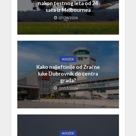
nakon testnog leta od 24
sata iz Melbournea
07/28/2026
AVGEEK
Kako najjeftinije od Zračne
luke Dubrovnik do centra
grada?
07/17/2026
AVGEEK