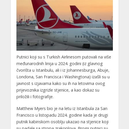
Putnici koji su s Turkish Airlinesom putovali na više
međunarodnih linija u 2024. godini (iz glavnog
čvorišta u Istanbulu, ali i iz Johannesburga, Abuje,
Londona, San Francisca i Washingtona) izašli su u
javnost s izjavama kako su ih na letovima ovog
prijevoznika izgrizle stjenice, a kao dokaz su
priložili i fotografije.
Matthew Myers bio je na letu iz Istanbula za San
Francisco u listopadu 2024. godine kada je drugi
putnik kabinskom osoblju ukazao na stjenice koji
su padale sa stropa zrakoplova. Brojni putnici su