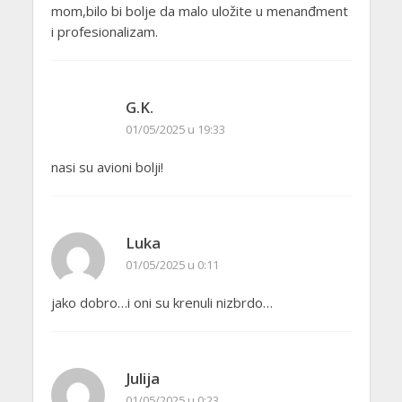
mom,bilo bi bolje da malo uložite u menanđment
i profesionalizam.
G.K.
01/05/2025 u 19:33
nasi su avioni bolji!
Luka
01/05/2025 u 0:11
jako dobro…i oni su krenuli nizbrdo…
Julija
01/05/2025 u 0:23