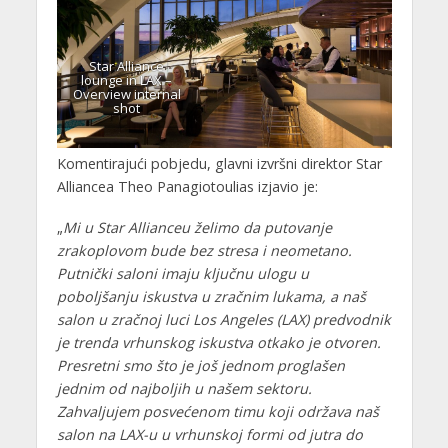
Star Alliance
lounge in LAX –
Overview internal
shot
Komentirajući pobjedu, glavni izvršni direktor Star
Alliancea Theo Panagiotoulias izjavio je:
„
Mi u Star Allianceu želimo da putovanje
zrakoplovom bude bez stresa i neometano.
Putnički saloni imaju ključnu ulogu u
poboljšanju iskustva u zračnim lukama, a naš
salon u zračnoj luci Los Angeles (LAX) predvodnik
je trenda vrhunskog iskustva otkako je otvoren.
Presretni smo što je još jednom proglašen
jednim od najboljih u našem sektoru.
Zahvaljujem posvećenom timu koji održava naš
salon na LAX-u u vrhunskoj formi od jutra do