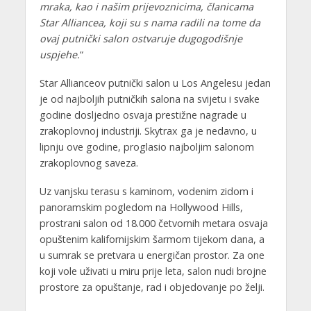
mraka, kao i našim prijevoznicima, članicama
Star Alliancea, koji su s nama radili na tome da
ovaj putnički salon ostvaruje dugogodišnje
uspjehe.
“
Star Allianceov putnički salon u Los Angelesu jedan
je od najboljih putničkih salona na svijetu i svake
godine dosljedno osvaja prestižne nagrade u
zrakoplovnoj industriji. Skytrax ga je nedavno, u
lipnju ove godine, proglasio najboljim salonom
zrakoplovnog saveza.
Uz vanjsku terasu s kaminom, vodenim zidom i
panoramskim pogledom na Hollywood Hills,
prostrani salon od 18.000 četvornih metara osvaja
opuštenim kalifornijskim šarmom tijekom dana, a
u sumrak se pretvara u energičan prostor. Za one
koji vole uživati u miru prije leta, salon nudi brojne
prostore za opuštanje, rad i objedovanje po želji.