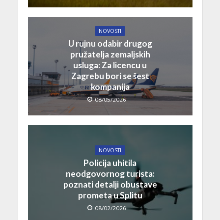
NOVOSTI
U rujnu odabir drugog
pružatelja zemaljskih
usluga: Za licencu u
Zagrebu bori se šest
kompanija
08/05/2026
NOVOSTI
Policija uhitila
neodgovornog turista:
poznati detalji obustave
prometa u Splitu
08/02/2026