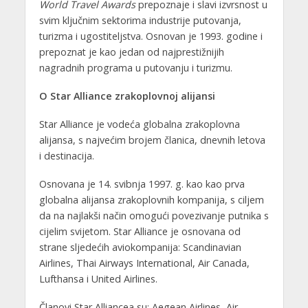
World Travel Awards
prepoznaje i slavi izvrsnost u
svim ključnim sektorima industrije putovanja,
turizma i ugostiteljstva. Osnovan je 1993. godine i
prepoznat je kao jedan od najprestižnijih
nagradnih programa u putovanju i turizmu.
O Star Alliance zrakoplovnoj alijansi
Star Alliance je vodeća globalna zrakoplovna
alijansa, s najvećim brojem članica, dnevnih letova
i destinacija.
Osnovana je 14. svibnja 1997. g. kao kao prva
globalna alijansa zrakoplovnih kompanija, s ciljem
da na najlakši način omogući povezivanje putnika s
cijelim svijetom. Star Alliance je osnovana od
strane sljedećih aviokompanija: Scandinavian
Airlines, Thai Airways International, Air Canada,
Lufthansa i United Airlines.
Članovi Star Alliancea su: Aegean Airlines, Air