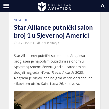
NOVOSTI
Star Alliance putnički salon
broj 1 u Sjevernoj Americi
09/03/2023
2 Min čitanja
Star Allianceov putnički salon u Los Angelesu
proglašen je najboljim putničkim salonom u
Sjevernoj Americi četvrtu godinu zaredom na
dodjeli nagrada
World Travel Awards
2023.
Nagrada je objavljena na gala večeri održanoj na
slikovitom otoku Saint Lucia 26. kolovoza.