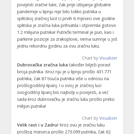
povijesti zračne luke, čak prije izbijanja globalne
pandemije u lipnju nije bilo toliko putnika u
splitskoj zračnoj luci! U prvih 6 mjeseci ove godine
splitska je zračna luka prihvatila i otpremila gotovo
1.2 milijuna putnika! Putnički terminal je pun, kao i
parkirne pozicije za zrakoplove, nema sumnje u još
jednu rekordnu godinu za ovu zračnu luku.
Chart by
Visualizer
Dubrovačka zračna luka
također bilježi porast
broja putnika. Kroz nju je u lipnju prošlo 431.771
putnika, čak 87 tisuća putnika više u odnosu na
prošlogodišnji lipanj. I u ovoj je zračnoj luci
ovogodišnji lipanj bio najbolji u povijesti, a već
sada kroz dubrovačku je zračnu luku prošlo preko
milijun putnika!
Chart by
Visualizer
Velik rast i u Zadru!
Kroz ovu je zračnu luku
prošlog mjeseca prošlo 273.099 putnika, čak 62