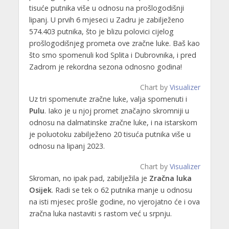
tisuće putnika više u odnosu na prošlogodišnji
lipanj. U prvih 6 mjeseci u Zadru je zabilježeno
574.403 putnika, što je blizu polovici cijelog
prošlogodišnjeg prometa ove zračne luke. Baš kao
što smo spomenuli kod Splita i Dubrovnika, i pred
Zadrom je rekordna sezona odnosno godina!
Chart by
Visualizer
Uz tri spomenute zračne luke, valja spomenuti i
Pulu
. Iako je u njoj promet značajno skromniji u
odnosu na dalmatinske zračne luke, i na istarskom
je poluotoku zabilježeno 20 tisuća putnika više u
odnosu na lipanj 2023.
Chart by
Visualizer
Skroman, no ipak pad, zabilježila je
Zračna luka
Osijek
. Radi se tek o 62 putnika manje u odnosu
na isti mjesec prošle godine, no vjerojatno će i ova
zračna luka nastaviti s rastom već u srpnju.