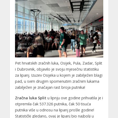
Photo: Croatian
Aviation
Pet hrvatskih zračnih luka, Osijek, Pula, Zadar, Split
i Dubrovnik, objavilo je svoju mjesečnu statistiku
za lipanj. Izuzev Osijeka u kojem je zabilježen blagi
pad, u svim drugim spomenutim zračnim lukama
zabilježen je značajan rast broja putnika!
Zračna luka Split
u lipnju ove godine prihvatila je i
otpremila čak 537.326 putnika, čak 50 tisuća
putnika više u odnosu na lipanj prošle godine!
Statistički gledano, ovaj je lipanj bio najbolji u