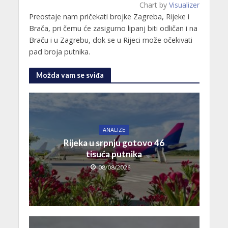
Chart by
Visualizer
Preostaje nam pričekati brojke Zagreba, Rijeke i
Brača, pri čemu će zasigurno lipanj biti odličan i na
Braču i u Zagrebu, dok se u Rijeci može očekivati
pad broja putnika.
Možda vam se sviđa
ANALIZE
Rijeka u srpnju gotovo 46
tisuća putnika
08/08/2026