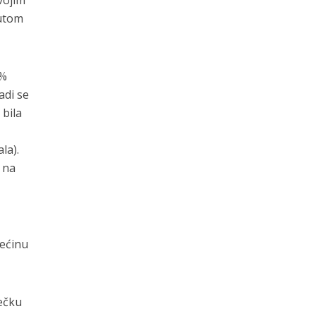
nutom
 %
adi se
 bila
la).
 na
većinu
ječku