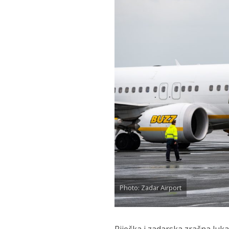
Photo: Zadar Airport
Riječka i zadarska zračna luka