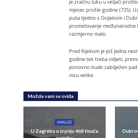
je zračnu luku u veljači prošl
mjesec prošle godine (725). 
puta tjedno s Osijekom i Dubr
prometovanje međunarodne lin
razmjerno malo.
Pred Rijekom je još jedna neiz
godine tek treba vidjeti, prem
ponovno bude zabilježen pad 
nisu velike.
Možda vam se sviđa
ANALIZE
U Zagrebu u srpnju 468 tisuća
Dubrov
putnika