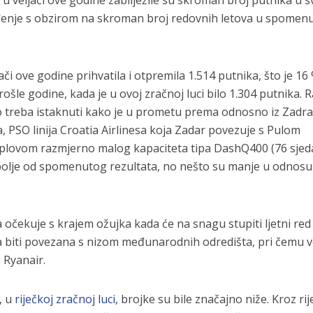
nađenje s obzirom na skroman broj redovnih letova u spome
ači ove godine prihvatila i otpremila 1.514 putnika, što je 16
ošle godine, kada je u ovoj zračnoj luci bilo 1.304 putnika. R
 treba istaknuti kako je u prometu prema odnosno iz Zadra
, PSO linija Croatia Airlinesa koja Zadar povezuje s Pulom
lovom razmjerno malog kapaciteta tipa DashQ400 (76 sjeda
 bolje od spomenutog rezultata, no nešto su manje u odnosu
očekuje s krajem ožujka kada će na snagu stupiti ljetni red
ka biti povezana s nizom međunarodnih odredišta, pri čemu 
 Ryanair.
, u
riječkoj zračnoj luci
, brojke su bile značajno niže. Kroz ri