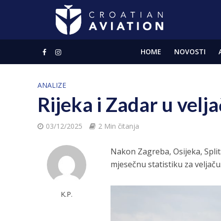
HOME
NOVOSTI
ANALIZE
Rijeka i Zadar u velj
03/12/2025
2 Min čitanja
Nakon Zagreba, Osijeka, Splita
mjesečnu statistiku za veljaču
K.P.