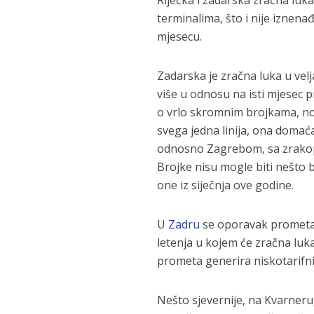
terminalima, što i nije izne
mjesecu.
Zadarska je zračna luka u velj
više u odnosu na isti mjesec pr
o vrlo skromnim brojkama, no
svega jedna linija, ona domaća
odnosno Zagrebom, sa zrakop
Brojke nisu mogle biti nešto
one iz siječnja ove godine.
U
Zadru
se oporavak prometa 
letenja u kojem će zračna lu
prometa generira niskotarifni
Nešto sjevernije, na Kvarneru