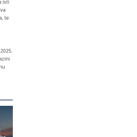
 isti
dva
, te
 2025.
azini
inu
:
ika