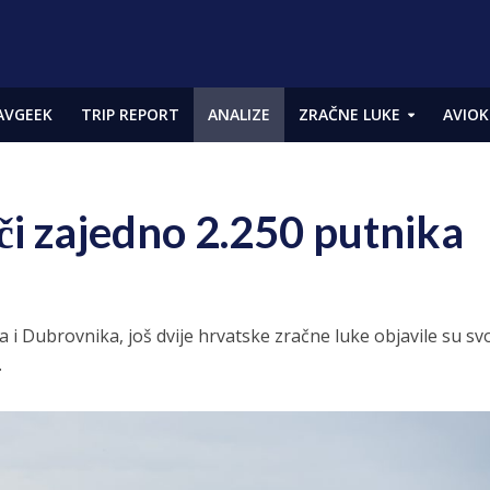
AVGEEK
TRIP REPORT
ANALIZE
ZRAČNE LUKE
AVIOK
ači zajedno 2.250 putnika
 i Dubrovnika, još dvije hrvatske zračne luke objavile su sv
.