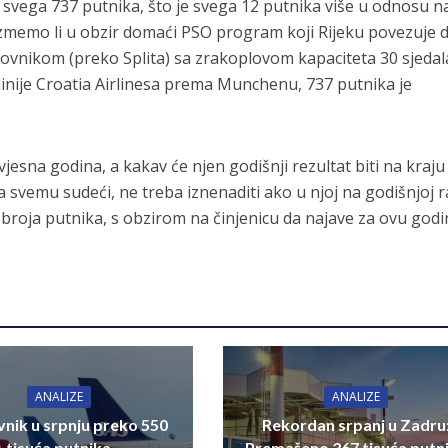
o svega 737 putnika, što je svega 12 putnika više u odnosu na
Uzmemo li u obzir domaći PSO program koji Rijeku povezuje 
ovnikom (preko Splita) sa zrakoplovom kapaciteta 30 sjedala
ije Croatia Airlinesa prema Munchenu, 737 putnika je
vjesna godina, a kakav će njen godišnji rezultat biti na kraju
a svemu sudeći, ne treba iznenaditi ako u njoj na godišnjoj r
broja putnika, s obzirom na činjenicu da najave za ovu god
ANALIZE
ANALIZE
nik u srpnju preko 550
Rekordan srpanj u Zadru
tisuća putnika
Premašeno 367 tisuća putn