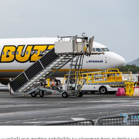
 u veljači ove godine zabilježile su skroman broj putnika u s