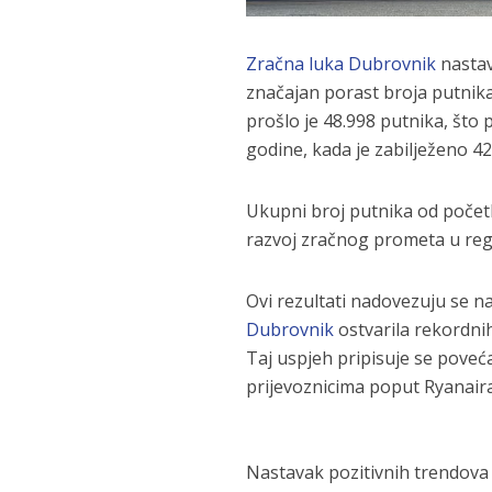
Zračna luka Dubrovnik
nastav
značajan porast broja putnika
prošlo je 48.998 putnika, što
godine, kada je zabilježeno 42
Ukupni broj putnika od početk
razvoj zračnog prometa u regij
Ovi rezultati nadovezuju se n
Dubrovnik
ostvarila rekordnih
Taj uspjeh pripisuje se poveća
prijevoznicima poput Ryanaira,
Nastavak pozitivnih trendova