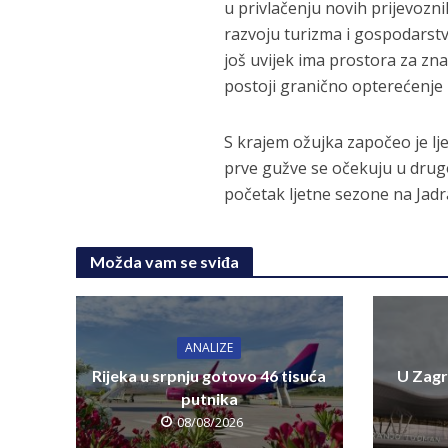
u privlačenju novih prijevozni
razvoju turizma i gospodarstva
još uvijek ima prostora za zn
postoji granično opterećenje k
S krajem ožujka započeo je ljet
prve gužve se očekuju u drugo
početak ljetne sezone na Jadr
Možda vam se sviđa
ANALIZE
Rijeka u srpnju gotovo 46 tisuća
U Zagr
putnika
08/08/2026