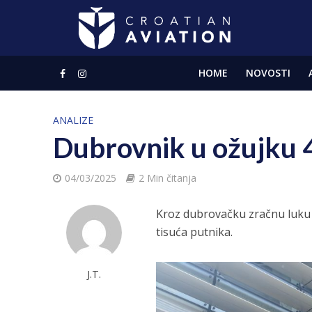
HOME
NOVOSTI
ANALIZE
Dubrovnik u ožujku 4
04/03/2025
2 Min čitanja
Kroz dubrovačku zračnu luku 
tisuća putnika.
J.T.