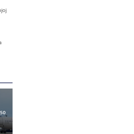
ojoj
a
550