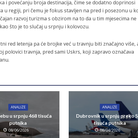
ka i povećanju broja destinacija, čime se dodatno doprinosi
 u regiji, pri čemu je fokus stavljen na pred i posezonu u k
ačajan razvoj turizma s obzirom na to da u tim mjesecima ne
ao što je to slučaj u srpnju i kolovozu.
ni red letenja pa će brojke već u travnju biti značajno više, 
j polovici travnja, pred sami Uskrs, koji zapravo označava
anu.
ANALIZE
ANALIZE
ebu u srpnju 468 tisuća
Dubrovnik u srpnju preko 
putnika
tisuća putnika
08/06/2026
08/04/2026