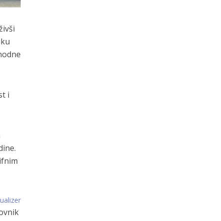
živši
uku
thodne
t i
a
dine.
ifnim
sualizer
ovnik