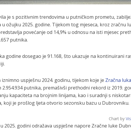
ila je s pozitivnim trendovima u putničkom prometu, zabilje
 u ožujku 2025. godine. Tijekom tog mjeseca, kroz zračnu l
 predstavlja povećanje od 14,9% u odnosu na isti mjesec pre
.657 putnika.​
a godine dosegao je 91.168, što ukazuje na kontinuirani ras
i.​
a iznimno uspješnu 2024. godinu, tijekom koje je
Zračna luk
 2.954.934 putnika, premašivši prethodni rekord iz 2019. go
nju kapaciteta na brojnim linijama, kao i suradnji s niskotar
 koji je prošlog ljeta otvorio sezonsku bazu u Dubrovniku. ​
Chart by
Vi
 u 2025. godini odražava uspješne napore Zračne luke Dubr