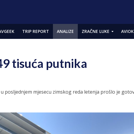
AVGEEK
TRIP REPORT
ANALIZE
ZRAČNE LUKE
AVIOK
9 tisuća putnika
u posljednjem mjesecu zimskog reda letenja prošlo je goto