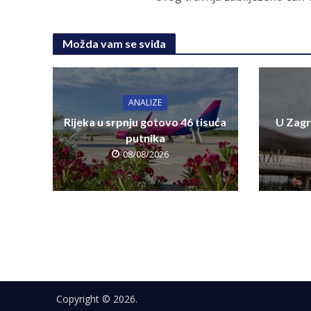
Možda vam se sviđa
ANALIZE
Rijeka u srpnju gotovo 46 tisuća
U Zagr
putnika
08/08/2026
Copyright © 2026.