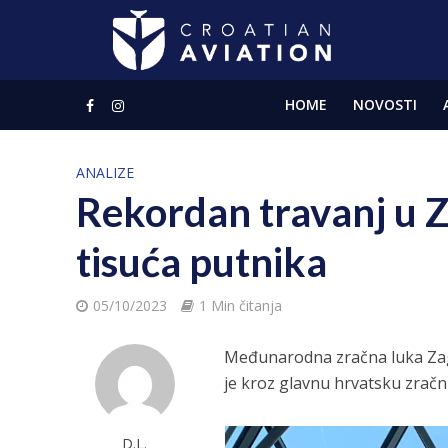
HOME
NOVOSTI
ANALIZE
Rekordan travanj u 
tisuća putnika
05/10/2023
1 Min čitanja
Međunarodna zračna luka Zagr
je kroz glavnu hrvatsku zrač
D.L.