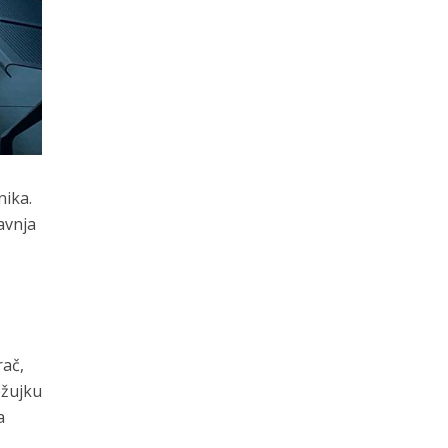
nika.
avnja
rač,
ožujku
a