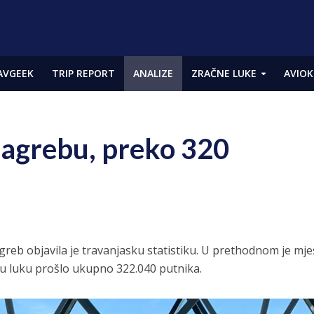
AVGEEK
TRIP REPORT
ANALIZE
ZRAČNE LUKE
AVIOK
Zagrebu, preko 320
eb objavila je travanjasku statistiku. U prethodnom je mj
nu luku prošlo ukupno 322.040 putnika.