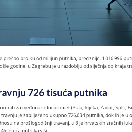
e prešao brojku od milijun putnika, preciznije, 1.016.996 put
šle godine, u Zagrebu je u razdoblju od siječnja do kraja tr
ravnju
726 tisuća putnika
vorenih za međunarodni promet (Pula, Rijeka, Zadar, Split, B
 travnju je zabilježeno ukupno 726.634 putnika, dok ih je u 
dnosu na prošlogodišnji travanj, u 8 je hrvatskih zračnih luk
46 tisuća putnika više.