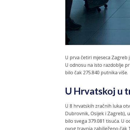
U prva četiri mjeseca Zagreb j
U odnosu na isto razdoblje pro
bilo čak 275.840 putnika više.
U Hrvatskoj u t
U 8 hrvatskih zračnih luka ot
Dubrovnik, Osijek i Zagreb), u
bilo svega 379.081 tisuća. U o
ovog travnja zabilježeno čak 1