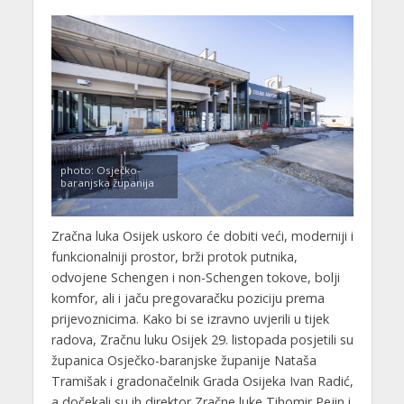
photo: Osječko-
baranjska županija
Zračna luka Osijek uskoro će dobiti veći, moderniji i
funkcionalniji prostor, brži protok putnika,
odvojene Schengen i non-Schengen tokove, bolji
komfor, ali i jaču pregovaračku poziciju prema
prijevoznicima. Kako bi se izravno uvjerili u tijek
radova, Zračnu luku Osijek 29. listopada posjetili su
županica Osječko-baranjske županije Nataša
Tramišak i gradonačelnik Grada Osijeka Ivan Radić,
a dočekali su ih direktor Zračne luke Tihomir Pejin i