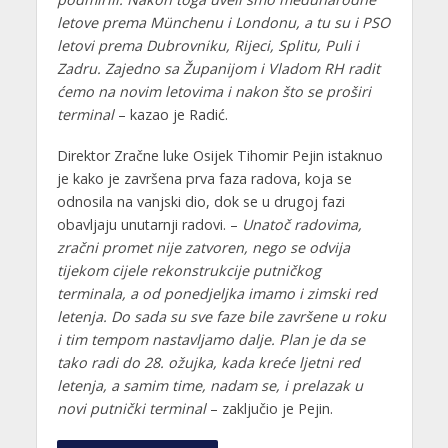
letove prema Münchenu i Londonu, a tu su i PSO
letovi prema Dubrovniku, Rijeci, Splitu, Puli i
Zadru. Zajedno sa Županijom i Vladom RH radit
ćemo na novim letovima i nakon što se proširi
terminal
– kazao je Radić.
Direktor Zračne luke Osijek Tihomir Pejin istaknuo
je kako je završena prva faza radova, koja se
odnosila na vanjski dio, dok se u drugoj fazi
obavljaju unutarnji radovi. –
Unatoč radovima,
zračni promet nije zatvoren, nego se odvija
tijekom cijele rekonstrukcije putničkog
terminala, a od ponedjeljka imamo i zimski red
letenja. Do sada su sve faze bile završene u roku
i tim tempom nastavljamo dalje. Plan je da se
tako radi do 28. ožujka, kada kreće ljetni red
letenja, a samim time, nadam se, i prelazak u
novi putnički terminal
– zaključio je Pejin.