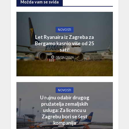
Možda vam se sviđa
NOVOSTI
Let Ryanaira iz Zagreba za
Bergamo kasnio više od 25
sati!
08/06/2026
NOVOSTI
U rujnu odabir drugog
pružatelja zemaljskih
usluga: Za licencu u
Zagrebu bori se šest
kompanija