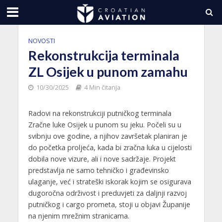
NOVOSTI
Rekonstrukcija terminala
ZL Osijek u punom zamahu
10/30/2025
4 Min čitanja
Radovi na rekonstrukciji putničkog terminala
Zračne luke Osijek u punom su jeku. Počeli su u
svibnju ove godine, a njihov završetak planiran je
do početka proljeća, kada bi zračna luka u cijelosti
dobila nove vizure, ali i nove sadržaje. Projekt
predstavlja ne samo tehničko i građevinsko
ulaganje, već i strateški iskorak kojim se osigurava
dugoročna održivost i preduvjeti za daljnji razvoj
putničkog i cargo prometa, stoji u objavi Županije
na njenim mrežnim stranicama.