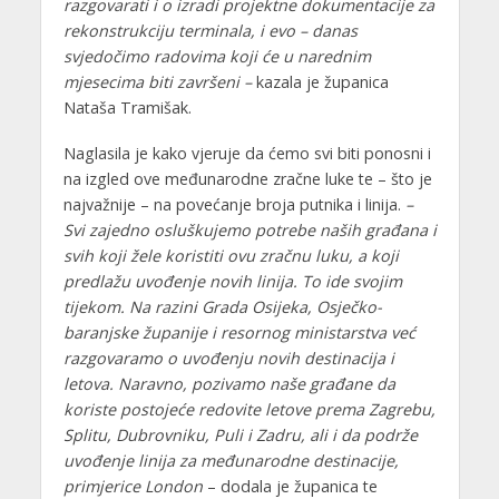
razgovarati i o izradi projektne dokumentacije za
rekonstrukciju terminala, i evo – danas
svjedočimo radovima koji će u narednim
mjesecima biti završeni –
kazala je županica
Nataša Tramišak.
Naglasila je kako vjeruje da ćemo svi biti ponosni i
na izgled ove međunarodne zračne luke te – što je
najvažnije – na povećanje broja putnika i linija.
–
Svi zajedno osluškujemo potrebe naših građana i
svih koji žele koristiti ovu zračnu luku, a koji
predlažu uvođenje novih linija. To ide svojim
tijekom. Na razini Grada Osijeka, Osječko-
baranjske županije i resornog ministarstva već
razgovaramo o uvođenju novih destinacija i
letova. Naravno, pozivamo naše građane da
koriste postojeće redovite letove prema Zagrebu,
Splitu, Dubrovniku, Puli i Zadru, ali i da podrže
uvođenje linija za međunarodne destinacije,
primjerice London
– dodala je županica te