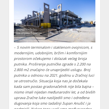
photo: Osječko-
baranjska županija
–
S novim terminalom i staklenom ovojnicom, s
modernijim, udobnijim, bržim i komfornijim
prostorom očekujemo i dolazak većeg broja
putnika. Proširenje putničke zgrade s 2.200 na
2.800 m2 značajno će unaprijediti uslugu. Broj
putnika u odnosu na 2021. godinu u Zračnoj luci
se utrostručio. Situacija koja nas je dočekala
kada sam postao gradonačelnik nije bila bajna –
nismo imali nijedan međunarodni let, a od bivših
uprava Zračne luke naslijedili smo i određena
dugovanja koja smo tadašnji župan Anušić i ja
podmirili. Nakon toga uveli smo međunarodne