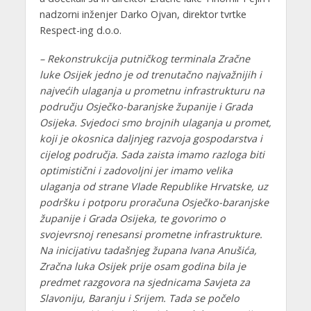
nadzorni inženjer Darko Ojvan, direktor tvrtke
Respect-ing d.o.o.
– Rekonstrukcija putničkog terminala Zračne
luke Osijek jedno je od trenutačno najvažnijih i
najvećih ulaganja u prometnu infrastrukturu na
području Osječko-baranjske županije i Grada
Osijeka. Svjedoci smo brojnih ulaganja u promet,
koji je okosnica daljnjeg razvoja gospodarstva i
cijelog područja. Sada zaista imamo razloga biti
optimistični i zadovoljni jer imamo velika
ulaganja od strane Vlade Republike Hrvatske, uz
podršku i potporu proračuna Osječko-baranjske
županije i Grada Osijeka, te govorimo o
svojevrsnoj renesansi prometne infrastrukture.
Na inicijativu tadašnjeg župana Ivana Anušića,
Zračna luka Osijek prije osam godina bila je
predmet razgovora na sjednicama Savjeta za
Slavoniju, Baranju i Srijem. Tada se počelo