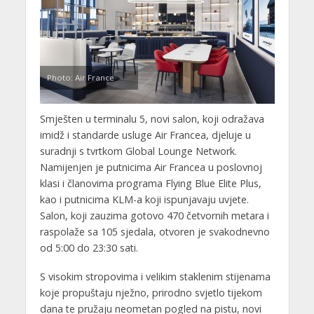
Photo: Air France
Smješten u terminalu 5, novi salon, koji odražava
imidž i standarde usluge Air Francea, djeluje u
suradnji s tvrtkom Global Lounge Network.
Namijenjen je putnicima Air Francea u poslovnoj
klasi i članovima programa Flying Blue Elite Plus,
kao i putnicima KLM-a koji ispunjavaju uvjete.
Salon, koji zauzima gotovo 470 četvornih metara i
raspolaže sa 105 sjedala, otvoren je svakodnevno
od 5:00 do 23:30 sati.
S visokim stropovima i velikim staklenim stijenama
koje propuštaju nježno, prirodno svjetlo tijekom
dana te pružaju neometan pogled na pistu, novi