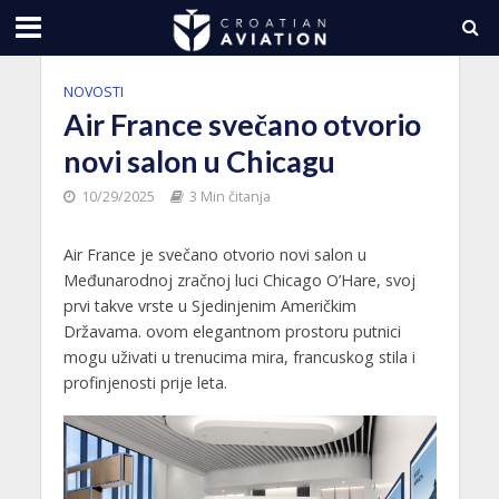
NOVOSTI
Air France svečano otvorio
novi salon u Chicagu
10/29/2025
3 Min čitanja
Air France je svečano otvorio novi salon u
Međunarodnoj zračnoj luci Chicago O’Hare, svoj
prvi takve vrste u Sjedinjenim Američkim
Državama. ovom elegantnom prostoru putnici
mogu uživati u trenucima mira, francuskog stila i
profinjenosti prije leta.