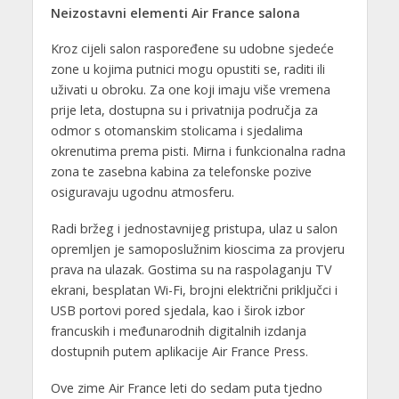
Neizostavni elementi Air France salona
Kroz cijeli salon raspoređene su udobne sjedeće
zone u kojima putnici mogu opustiti se, raditi ili
uživati u obroku. Za one koji imaju više vremena
prije leta, dostupna su i privatnija područja za
odmor s otomanskim stolicama i sjedalima
okrenutima prema pisti. Mirna i funkcionalna radna
zona te zasebna kabina za telefonske pozive
osiguravaju ugodnu atmosferu.
Radi bržeg i jednostavnijeg pristupa, ulaz u salon
opremljen je samoposlužnim kioscima za provjeru
prava na ulazak. Gostima su na raspolaganju TV
ekrani, besplatan Wi-Fi, brojni električni priključci i
USB portovi pored sjedala, kao i širok izbor
francuskih i međunarodnih digitalnih izdanja
dostupnih putem aplikacije Air France Press.
Ove zime Air France leti do sedam puta tjedno