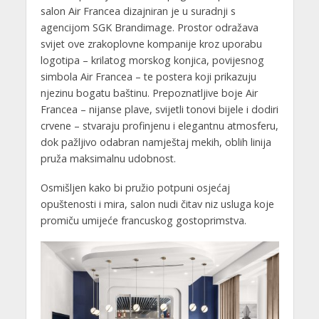
salon Air Francea dizajniran je u suradnji s
agencijom SGK Brandimage. Prostor odražava
svijet ove zrakoplovne kompanije kroz uporabu
logotipa – krilatog morskog konjica, povijesnog
simbola Air Francea – te postera koji prikazuju
njezinu bogatu baštinu. Prepoznatljive boje Air
Francea – nijanse plave, svijetli tonovi bijele i dodiri
crvene – stvaraju profinjenu i elegantnu atmosferu,
dok pažljivo odabran namještaj mekih, oblih linija
pruža maksimalnu udobnost.
Osmišljen kako bi pružio potpuni osjećaj
opuštenosti i mira, salon nudi čitav niz usluga koje
promiču umijeće francuskog gostoprimstva.