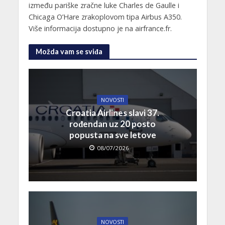
između pariške zračne luke Charles de Gaulle i
Chicaga O’Hare zrakoplovom tipa Airbus A350.
Više informacija dostupno je na airfrance.fr.
Možda vam se sviđa
NOVOSTI
Croatia Airlines slavi 37.
rođendan uz 20 posto
popusta na sve letove
08/07/2026
NOVOSTI