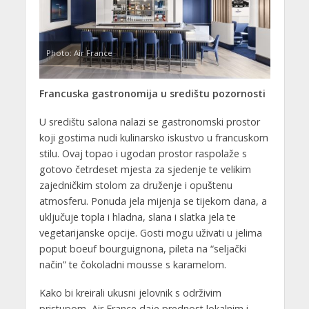
Photo: Air France
Francuska gastronomija u središtu pozornosti
U središtu salona nalazi se gastronomski prostor
koji gostima nudi kulinarsko iskustvo u francuskom
stilu. Ovaj topao i ugodan prostor raspolaže s
gotovo četrdeset mjesta za sjedenje te velikim
zajedničkim stolom za druženje i opuštenu
atmosferu. Ponuda jela mijenja se tijekom dana, a
uključuje topla i hladna, slana i slatka jela te
vegetarijanske opcije. Gosti mogu uživati u jelima
poput boeuf bourguignona, pileta na “seljački
način” te čokoladni mousse s karamelom.
Kako bi kreirali ukusni jelovnik s održivim
pristupom, Air France daje prednost lokalnim i