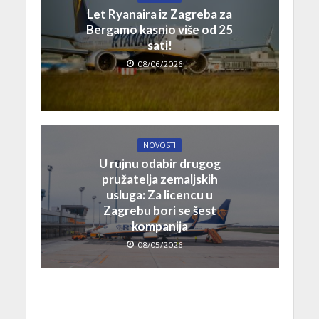
Let Ryanaira iz Zagreba za
Bergamo kasnio više od 25
sati!
08/06/2026
NOVOSTI
U rujnu odabir drugog
pružatelja zemaljskih
usluga: Za licencu u
Zagrebu bori se šest
kompanija
08/05/2026