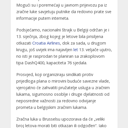
Mogući su i poremećaji u javnom prijevozu pa iz
zračne luke savjetuju putnike da redovno prate sve
informacije putem interneta.
Podsjećamo, nacionalni štrajk u Belgiji održan je i
13. siječnja, zbog kojeg je letove bila prisiljena
otkazati
Croatia Airlines
, dok za sada, u drugom
krugu, još uvijek ima najavljen
let
13. veljače ujutro,
no isti je rasprodan te planiran sa zrakoplovom
tipa DashQ400, kapaciteta 76 sjedala.
Prosvjed, koji organiziraju sindikati protiv
prijedloga plana o mirovini buduće savezne vlade,
vjerojatno će zahvatiti pružatelje usluga u zračnim
lukama, sigurnosno osoblje i druge djelatnosti od
neposredne važnosti za redovno odvijanje
prometa u belgijskim zračnim lukama.
Zračna luka u Brusselsu upozorava da će „veliki
broj letova morati biti otkazan ili odgođen“. Iako