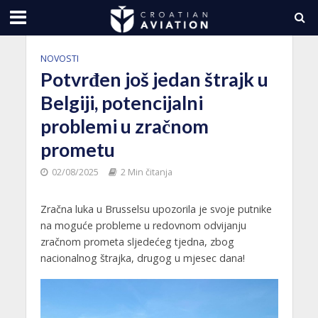
NOVOSTI
Potvrđen još jedan štrajk u
Belgiji, potencijalni
problemi u zračnom
prometu
02/08/2025
2 Min čitanja
Zračna luka u Brusselsu upozorila je svoje putnike
na moguće probleme u redovnom odvijanju
zračnom prometa sljedećeg tjedna, zbog
nacionalnog štrajka, drugog u mjesec dana!