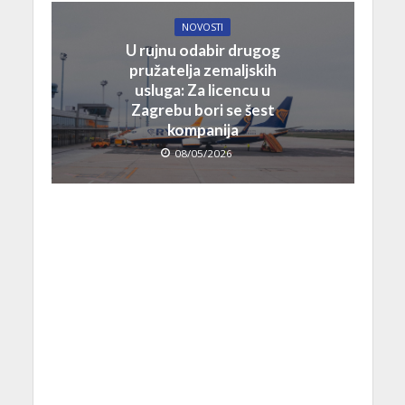
NOVOSTI
U rujnu odabir drugog
pružatelja zemaljskih
usluga: Za licencu u
Zagrebu bori se šest
kompanija
08/05/2026