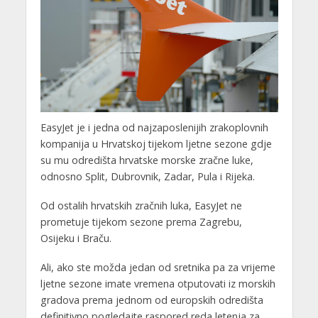
EasyJet je i jedna od najzaposlenijih zrakoplovnih
kompanija u Hrvatskoj tijekom ljetne sezone gdje
su mu odredišta hrvatske morske zračne luke,
odnosno Split, Dubrovnik, Zadar, Pula i Rijeka.
Od ostalih hrvatskih zračnih luka, EasyJet ne
prometuje tijekom sezone prema Zagrebu,
Osijeku i Braču.
Ali, ako ste možda jedan od sretnika pa za vrijeme
ljetne sezone imate vremena otputovati iz morskih
gradova prema jednom od europskih odredišta
definitivno pogledajte raspored reda letenja za