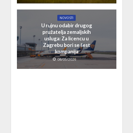
NOVOSTI
U rujnu odabir drugog
pružatelja zemaljskih
usluga: Za licencu u
Zagrebu bori se šest
kompanija
08/05/2026